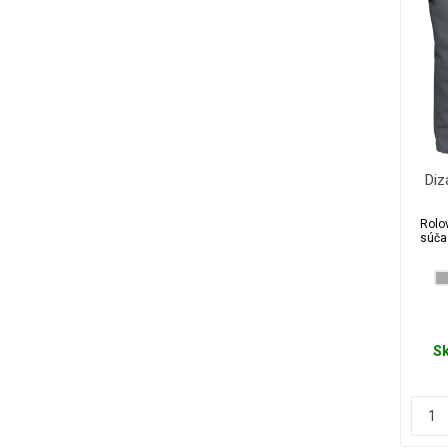
Diz
vo
Rolo
súča
S