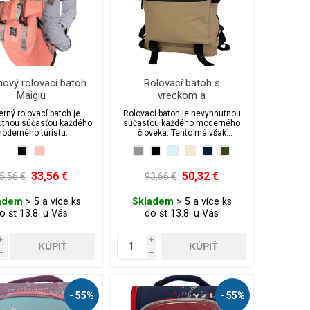
nový rolovací batoh
Rolovací batoh s
Maigiu
vreckom a
minimalistickým
rný rolovací batoh je
Rolovací batoh je nevyhnutnou
dizajnom + vodeodolnou
utnou súčasťou každého
súčasťou každého moderného
vrstvou
oderného turistu.
človeka. Tento má však
minimalistický Dizajn je z
mäkkého pogumovaného
materiálu ktorý je vodeodolný.
33,56 €
50,32 €
5,56 €
93,66 €
adem
> 5 a více ks
Skladem
> 5 a více ks
o št 13.8. u Vás
do št 13.8. u Vás
i
i
h
h
- 55%
- 55%