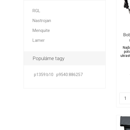
RGL
Nastrojan
Menquite
Bob
Lamer
Najb
pot
ukras
Populárne tagy
s
p1359:b10
p9540:886257