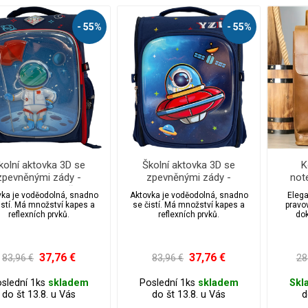
- 55%
- 55%
kolní aktovka 3D se
Školní aktovka 3D se
K
zpevněnými zády -
zpevněnými zády -
not
smonaut na měsíci
Kosmonaut v lodi
vka je voděodolná, snadno
Aktovka je voděodolná, snadno
Elega
istí. Má množství kapes a
se čistí. Má množství kapes a
pravo
reflexních prvků.
reflexních prvků.
dok
dizajn
klopou
priedu
noseni
37,76 €
37,76 €
83,96 €
83,96 €
28
slední 1ks
skladem
Poslední 1ks
skladem
Skl
do št 13.8. u Vás
do št 13.8. u Vás
d