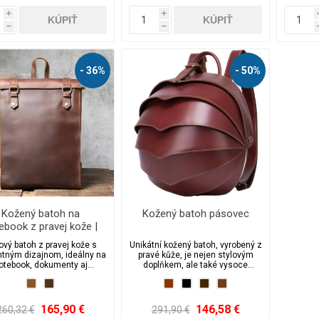
i
i
h
h
- 36%
- 50%
Kožený batoh na
Kožený batoh pásovec
ebook z pravej kože |
lový batoh do práce aj
ový batoh z pravej kože s
Unikátní kožený batoh, vyrobený z
na cesty
ntným dizajnom, ideálny na
pravé kůže, je nejen stylovým
otebook, dokumenty aj
doplňkem, ale také vysoce
aždodenné používanie.
funkčním a bezpečným
pný v karamelovo a kávovo
způsobem, jak přenášet své věci.
ej farbe. Spojenie luxusu,
ty a praktickosti v jednom.
165,90 €
146,58 €
260,32 €
291,90 €