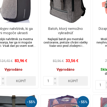
byjev nahrbtnik, ki ga
Batoh, ktorý nemožno
Dizaj
ni mogoče ukrasti
vykradnúť
oljši nahrbtnik za mestna
Najlepší batoh pre mestské
Mode
ovanja, ker ga ni mogoče
cestovanie, pretože chráni všetky
nevyhn
ti. Vsak dan po vsem svetu
Vaše veci pred zlodejmi i
m
torijo 400.000 žeparjev.
dažďom.
83,96 €
33,56 €
134,40 €
83,96 €
7
Vyprodáno
Vyprodáno
Skl
d
i
i
h
h
- 55%
- 55%