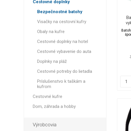
Cestovné doplnky
Bezpečnostné batohy
Ba
Visačky na cestovní kufry
vy
Lit
Batoh
Obaly na kufre
špo
Cestovné doplnky na hotel
Cestovné vybavenie do auta
Doplnky na pláž
Cestovné potreby do lietadla
Príslušenstvo k taškám a
kufrom
Cestovné kufre
Dom, záhrada a hobby
Výrobcovia