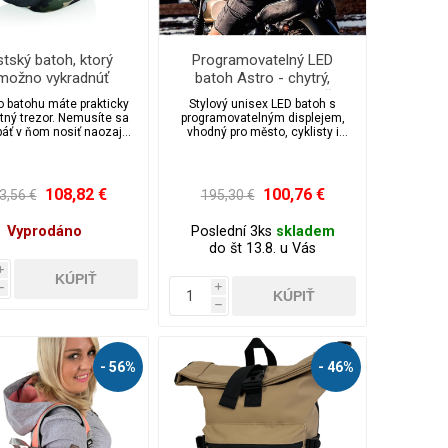
Zobraziť viac
tský batoh, ktorý
Programovatelný LED
možno vykradnúť
batoh Astro - chytrý,
y, 14 ", XD Design,
interaktivní a jednoduše
o batohu máte prakticky
Stylový unisex LED batoh s
camouflage
personalizovatelný
tný trezor. Nemusíte sa
programovatelným displejem,
báť v ňom nosiť naozaj
vhodný pro město, cyklisty i
čokoľvek.
motorkáře. Připojení přes
Bluetooth, prostor na notebook
15’’ a tablet 10’’. Odolný 100%
polyester. Personalizujte svůj styl
108,82 €
100,76 €
3,56 €
195,30 €
obrázky, texty i GIFy díky mobilní
aplikaci!
Vyprodáno
Poslední 3ks
skladem
do št 13.8. u Vás
i
i
h
h
- 56%
- 46%