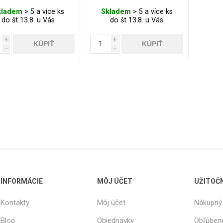
kladem
> 5 a více ks
Skladem
> 5 a více ks
do št 13.8. u Vás
do št 13.8. u Vás
i
i
h
h
INFORMÁCIE
MÔJ ÚČET
UŽITOČ
Kontakty
Môj účet
Nákupný 
Blog
Objednávky
Obľúben