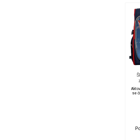
Š
Ko
Akto
se č
Po