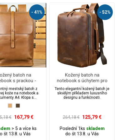
- 41%
- 52%
ožený batoh na
Kožený batoh na
ebook s prackou -
notebook s úchytem pro
City Vintage
cestovní kufr
ntný mestský batoh z
Tento elegantní kožený batoh je
vej kože na notebook a
skvělým příkladem luxusního
umenty A4. Klopa s
designu a funkčnosti.
ovou prackou, zips pod
, polstrované popruhy a
šný chrbát pre pohodlné
e do práce aj do mesta.
167,79 €
125,79 €
5,18 €
264,18 €
adem
> 5 a více ks
Poslední 1ks
skladem
o št 13.8. u Vás
do št 13.8. u Vás