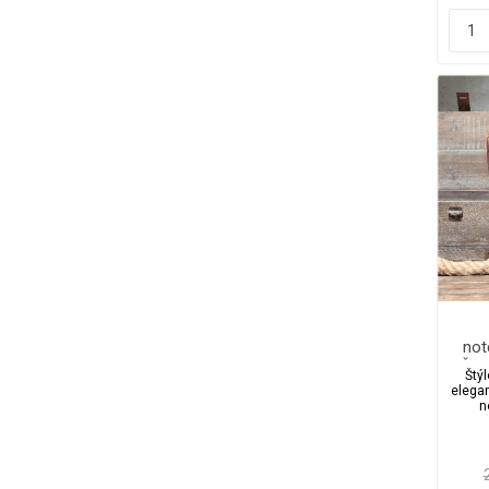
not
Štý
Štýl
elega
n
k
Dostu
hned
kvali