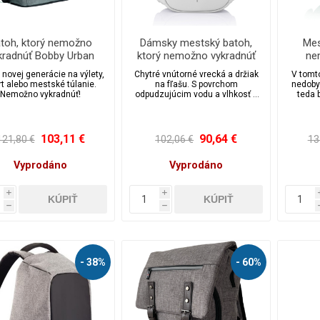
Zobraziť viac
toh, ktorý nemožno
Dámsky mestský batoh,
Mes
kradnúť Bobby Urban
ktorý nemožno vykradnúť
ne
e, XD Design - 3 farby
Bobby Elle
Bobb
 novej generácie na výlety,
Chytré vnútorné vrecká a držiak
V tomt
rt alebo mestské túlanie.
na fľašu. S povrchom
nedoby
Legíny
Nemožno vykradnúť!
odpudzujúcim vodu a vlhkosť a
teda 
reflexnými prvkami.
103,11 €
90,64 €
121,80 €
102,06 €
13
Vyprodáno
Vyprodáno
i
i
h
h
- 38%
- 60%