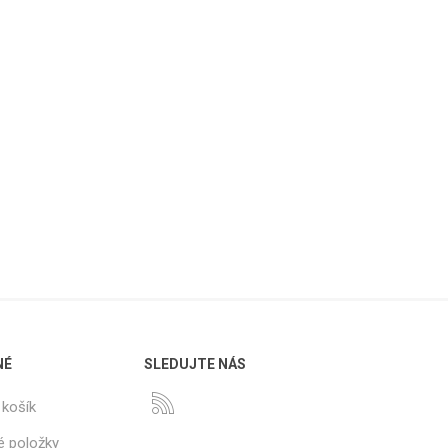
NÉ
SLEDUJTE NÁS
košík
é položky