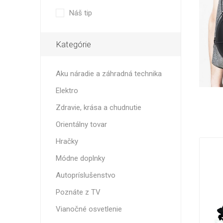
Záhrad
čt
Náš tip
Hračky
prís
Dom, záhrada a hobby
Kategórie
Dopln
Bato
Systém
Orientálny tovar
osvetlen
Prís
Kufre p
Aku náradie a záhradná technika
no
Poznáte z TV
Palubné
Elektro
Vianočné osvetlenie
Stredné
Zdravie, krása a chudnutie
Veľké 
Squishy
ant
Orientálny tovar
mačka
Pop it a
Hračky
Módne doplnky
Autopríslušenstvo
Požič
Poznáte z TV
Vianočné osvetlenie