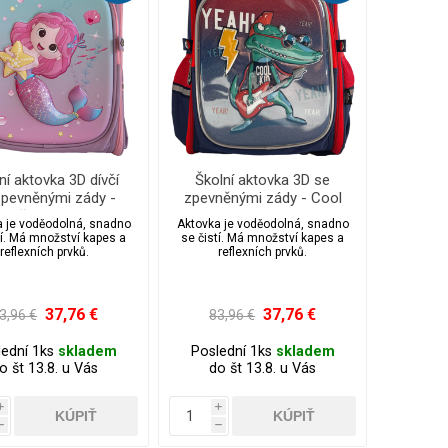
ní aktovka 3D dívčí
Školní aktovka 3D se
zpevněnými zády -
zpevněnými zády - Cool
mořská panna
krokodýl
a je voděodolná, snadno
Aktovka je voděodolná, snadno
tí. Má množství kapes a
se čistí. Má množství kapes a
reflexních prvků.
reflexních prvků.
37,76 €
37,76 €
3,96 €
83,96 €
lední 1ks
skladem
Poslední 1ks
skladem
o št 13.8. u Vás
do št 13.8. u Vás
i
i
h
h