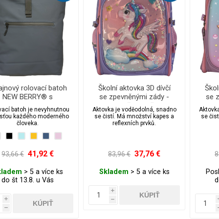
ajnový rolovací batoh
Školní aktovka 3D dívčí
Škol
NEW BERRY® s
se zpevněnými zády -
se 
doodpudivou vrstvou
jednorožec s ušima
vací batoh je nevyhnutnou
Aktovka je voděodolná, snadno
Aktovk
sťou každého moderného
se čistí. Má množství kapes a
se čis
človeka.
reflexních prvků.
41,92 €
37,76 €
93,66 €
83,96 €
8
kladem
> 5 a více ks
Skladem
> 5 a více ks
Pos
do št 13.8. u Vás
d
i
i
h
h