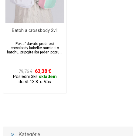
Batoh a crossbody 2v1
Pokiaľ dávate prednosť
crossbody kabelke namiesto
batohu, pripojíte iba jeden popruh,
upravíte na správnu veľkosť a
priestranná kabelka crossbody je
na svete.
63,38 €
79,76 €
Poslední 3ks
skladem
do št 13.8. u Vás
Kategórie