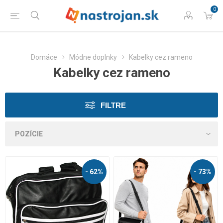
0
Domáce
Módne doplnky
Kabelky cez rameno
Kabelky cez rameno
FILTRE
- 62%
- 73%