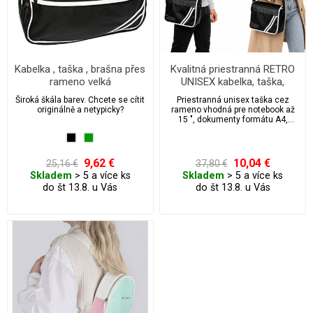
Kabelka , taška , brašna přes
Kvalitná priestranná RETRO
rameno velká
UNISEX kabelka, taška,
taška
Široká škála barev. Chcete se cítit
Priestranná unisex taška cez
originálně a netypicky?
rameno vhodná pre notebook až
15 ", dokumenty formátu A4,
učebnice, zošity aj každodenné
osobné veci. Praktické vnútorné
vrecká pomôžu prehľadne
usporiadať mobil, peňaženku,
9,62 €
10,04 €
25,16 €
37,80 €
kľúče aj ďalšie drobnosti. Ideálne
Skladem
> 5 a více ks
Skladem
> 5 a více ks
do školy, práce aj na bežné
do št 13.8. u Vás
do št 13.8. u Vás
nosenie.