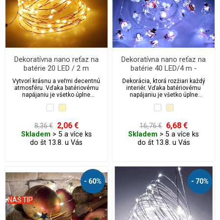
Dekoratívna nano reťaz na
Dekoratívna nano reťaz na
batérie 20 LED / 2 m
batérie 40 LED/4 m -
snehuliak
Vytvorí krásnu a veľmi decentnú
Dekorácia, ktorá rozžiari každý
atmosféru. Vďaka batériovému
interiér. Vďaka batériovému
napájaniu je všetko úplne
napájaniu je všetko úplne
bezpečné a nezávislé.
bezpečné a nezávislé.
2,06 €
6,68 €
8,36 €
16,76 €
Skladem
> 5 a více ks
Skladem
> 5 a více ks
do št 13.8. u Vás
do št 13.8. u Vás
- 60%
- 70%
NÁŠ TIP