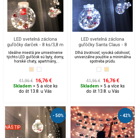
LED svetelná záclona
LED svetelná záclona
guľôčky darček - 8 ks/3,8 m
guľôčky Santa Claus - 8
ks/3,8 m
Ideálne miestá pre umiestnenie
Dlhá životnosť, vysoká odolnosť,
týchto LED guľôčok sú byty, domy,
univerzálne použitie a minimálna
horské chaty, apartmány,
spotreba prúdu.
penzióny.
16,76 €
16,76 €
41,96 €
41,96 €
Skladem
> 5 a více ks
Skladem
> 5 a více ks
do št 13.8. u Vás
do št 13.8. u Vás
- 50%
- 42%
NÁŠ TIP