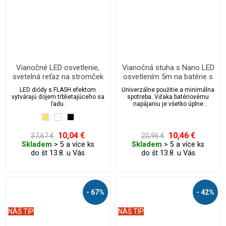
Vianočné LED osvetlenie,
Vianočná stuha s Nano LED
svetelná reťaz na stromček
osvetlením 5m na batérie s
100 ks/10 m s FLASH
časovačom
LED diódy s FLASH efektom
Univerzálne použitie a minimálna
vytvárajú dojem trblietajúceho sa
spotreba. Vďaka batériovému
ľadu.
napájaniu je všetko úplne
bezpečné a nezávislé.
10,04 €
10,46 €
37,67 €
20,96 €
Skladem
> 5 a více ks
Skladem
> 5 a více ks
do št 13.8. u Vás
do št 13.8. u Vás
- 67%
- 42%
NÁŠ TIP
NÁŠ TIP