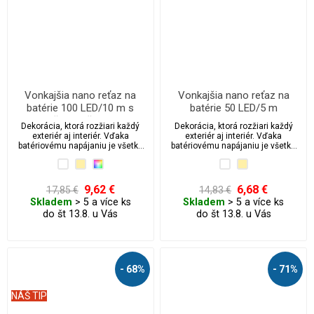
Vonkajšia nano reťaz na
Vonkajšia nano reťaz na
batérie 100 LED/10 m s
batérie 50 LED/5 m
časovačom
Dekorácia, ktorá rozžiari každý
Dekorácia, ktorá rozžiari každý
exteriér aj interiér. Vďaka
exteriér aj interiér. Vďaka
batériovému napájaniu je všetko
batériovému napájaniu je všetko
úplne bezpečné a nezávislé.
úplne bezpečné a nezávislé.
9,62 €
6,68 €
17,85 €
14,83 €
Skladem
> 5 a více ks
Skladem
> 5 a více ks
do št 13.8. u Vás
do št 13.8. u Vás
- 68%
- 71%
NÁŠ TIP