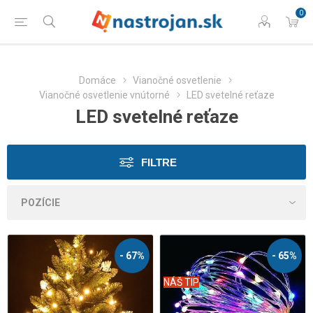
0
Domáce
Vianočné osvetlenie
Vianočné osvetlenie vnútorné
LED svetelné reťaze
LED svetelné reťaze
FILTRE
- 67%
- 65%
NÁŠ TIP