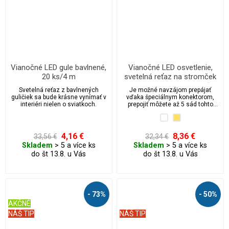
Vianočné LED gule bavlnené,
Vianočné LED osvetlenie,
20 ks/4 m
svetelná reťaz na stromček
100 ks/10 m prepojovateľné
Svetelná reťaz z bavlnených
Je možné navzájom prepájať
guličiek sa bude krásne vynímať v
vďaka špeciálnym konektorom,
interiéri nielen o sviatkoch.
prepojiť môžete až 5 sád tohto
osvetlenia.
4,16 €
8,36 €
33,56 €
32,34 €
Skladem
> 5 a více ks
Skladem
> 5 a více ks
do št 13.8. u Vás
do št 13.8. u Vás
- 73%
- 50%
AKČNÉ
NÁŠ TIP
NÁŠ TIP