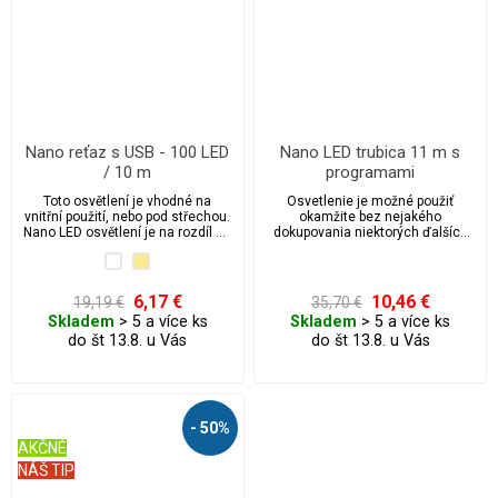
Nano reťaz s USB - 100 LED
Nano LED trubica 11 m s
/ 10 m
programami
Toto osvětlení je vhodné na
Osvetlenie je možné použiť
vnitřní použití, nebo pod střechou.
okamžite bez nejakého
Nano LED osvětlení je na rozdíl od
dokupovania niektorých ďalších
klasického žárovkového osvětlení
súčastí, jedná sa o kompletnú
na stromeček nebo LED osvětlení
sadu.
několikanásobně úspornější a díky
tomu vám ušetří peníze za
6,17 €
10,46 €
19,19 €
35,70 €
elektřinu.
Skladem
> 5 a více ks
Skladem
> 5 a více ks
do št 13.8. u Vás
do št 13.8. u Vás
- 50%
AKČNÉ
NÁŠ TIP