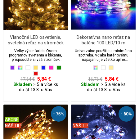
Vianočné LED osvetlenie,
Dekoratívna nano reťaz na
svetelná reťaz na stromček
batérie 100 LED/10 m
50 ks/6,5 m
Veľký výber farieb. Osem
Univerzálne použitie a minimálna
programov svietenia a blikania,
spotreba. Vďaka batériovému
prispôsobte si váš stromček
napájaniu je všetko úplne
podľa svojho!
bezpečné a nezávislé.
5,84 €
5,84 €
17,64 €
16,76 €
Skladem
> 5 a více ks
Skladem
> 5 a více ks
do št 13.8. u Vás
do št 13.8. u Vás
- 75%
- 60%
AKČNÉ
NÁŠ TIP
NÁŠ TIP