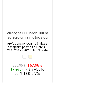
Vianočné LED neón 100 m
so zdrojom a možnosťou
delenia po 0,5 m
Profesionálny COB neón flex s
napájaním priamo zo siete AC
220–240 V (50/60 Hz). Súvislé
svetlo bez bodov, polguľatý
difúzor a samolepiaca plochá
základňa. Šírka 10 mm, delenie
po 0,5 m, rolka 100 m. Varianty
167,96 €
335,96 €
teplá 3000 K a studená 6500 K.
Skladem
> 5 a více ks
Napájacie káble/príslušenstvo je
do št 13.8. u Vás
možné dokúpiť.