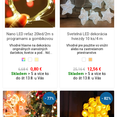
Nano LED reťaz 20led/2m s
Svetelná LED dekorácia
programami a gombíkovou
hviezdy 10 ks/4 m
batériou
Vhodné hlavne na dekoráciu
Vhodné pre použitie vo vnútri
originálnych vianočných
alebo na zastrešenom
darčekov, kvetov a pod... Nič
priestranstve.
nepoteší viac ako originálny
svietiaci darček. 3 Batérie sú už v
cene osvetlenia a súčasťou
balenia.
0,80 €
12,56 €
6,68 €
25,16 €
Skladem
> 5 a více ks
Skladem
> 5 a více ks
do št 13.8. u Vás
do št 13.8. u Vás
- 77%
- 82%