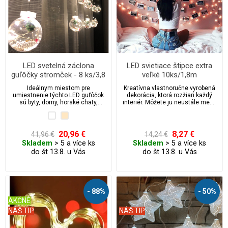
LED svetelná záclona
LED svietiace štipce extra
guľôčky stromček - 8 ks/3,8
veľké 10ks/1,8m
m
Ideálnym miestom pre
Kreatívna vlastnoručne vyrobená
umiestnenie týchto LED guľôčok
dekorácia, ktorá rozžiari každý
sú byty, domy, horské chaty,
interiér. Môžete ju neustále meniť
apartmány, penzióny.
podľa ročného obdobia.
20,96 €
8,27 €
41,96 €
14,24 €
Skladem
> 5 a více ks
Skladem
> 5 a více ks
do št 13.8. u Vás
do št 13.8. u Vás
- 88%
- 50%
AKČNÉ
NÁŠ TIP
NÁŠ TIP