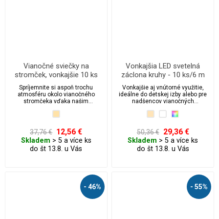
Vianočné sviečky na
Vonkajšia LED svetelná
stromček, vonkajšie 10 ks
záclona kruhy - 10 ks/6 m
Spríjemnite si aspoň trochu
Vonkajšie aj vnútorné využitie,
atmosféru okolo vianočného
ideálne do detskej izby alebo pre
stromčeka vďaka našim
nadšencov vianočných
vianočným sviečkam.
postavičiek.
12,56 €
29,36 €
37,76 €
50,36 €
Skladem
> 5 a více ks
Skladem
> 5 a více ks
do št 13.8. u Vás
do št 13.8. u Vás
- 46%
- 55%