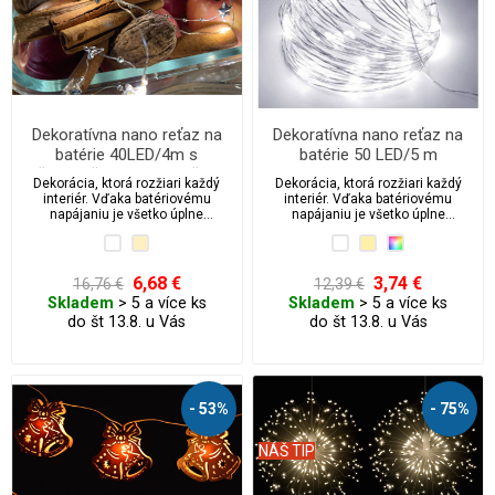
Dekoratívna nano reťaz na
Dekoratívna nano reťaz na
batérie 40LED/4m s
batérie 50 LED/5 m
časovačom - Hviezdičky
Dekorácia, ktorá rozžiari každý
Dekorácia, ktorá rozžiari každý
interiér. Vďaka batériovému
interiér. Vďaka batériovému
napájaniu je všetko úplne
napájaniu je všetko úplne
bezpečné a nezávislé.
bezpečné a nezávislé.
6,68 €
3,74 €
16,76 €
12,39 €
Skladem
> 5 a více ks
Skladem
> 5 a více ks
do št 13.8. u Vás
do št 13.8. u Vás
- 53%
- 75%
NÁŠ TIP