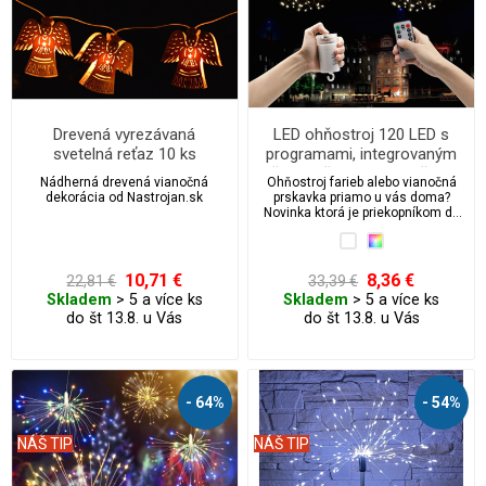
Drevená vyrezávaná
LED ohňostroj 120 LED s
svetelná reťaz 10 ks
programami, integrovaným
časovačom a ovládačom
Nádherná drevená vianočná
Ohňostroj farieb alebo vianočná
dekorácia od Nastrojan.sk
prskavka priamo u vás doma?
Novinka ktorá je priekopníkom do
sveta 3D vianočného ľad
osvetlenia.
10,71 €
8,36 €
22,81 €
33,39 €
Skladem
> 5 a více ks
Skladem
> 5 a více ks
do št 13.8. u Vás
do št 13.8. u Vás
- 64%
- 54%
NÁŠ TIP
NÁŠ TIP