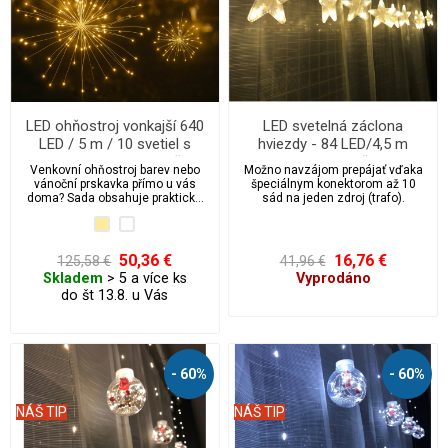
LED ohňostroj vonkajší 640
LED svetelná záclona
LED / 5 m / 10 svetiel s
hviezdy - 84 LED/4,5 m
programami + ovládač +
prepojovateľná
Venkovní ohňostroj barev nebo
Možno navzájom prepájať vďaka
časovač + háčiky na
vánoční prskavka přímo u vás
špeciálnym konektorom až 10
zavesenie
doma? Sada obsahuje praktické
sád na jeden zdroj (trafo).
háčky k zavěšení a 10 ks světel
(ohňostrojů). Jedná se o novinku
která vypadá opravdu úžasně. A je
průkopníkem do světa 3D
50,36 €
16,76 €
125,58 €
41,96 €
vánočního led osvětlení.
Skladem
> 5 a více ks
Vyprodáno
do št 13.8. u Vás
- 60%
- 60%
NÁŠ TIP
NÁŠ TIP