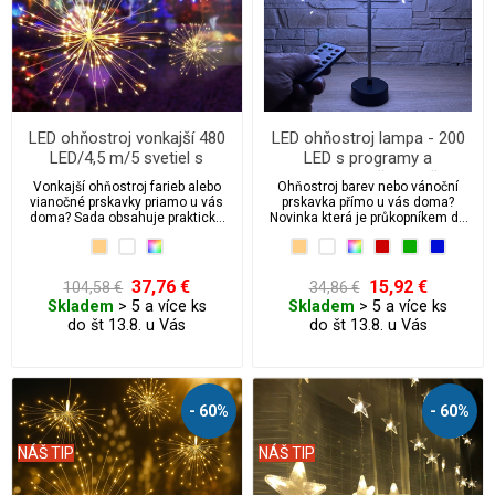
LED ohňostroj vonkajší 480
LED ohňostroj lampa - 200
LED/4,5 m/5 svetiel s
LED s programy a
programami
integrovaným časovačem
Vonkajší ohňostroj farieb alebo
Ohňostroj barev nebo vánoční
vianočné prskavky priamo u vás
prskavka přímo u vás doma?
doma? Sada obsahuje praktické
Novinka která je průkopníkem do
háčiky na zavesenie. Sada
světa 3D vánočního led osvětlení.
obsahuje 5 ks svetiel.
37,76 €
15,92 €
104,58 €
34,86 €
Skladem
> 5 a více ks
Skladem
> 5 a více ks
do št 13.8. u Vás
do št 13.8. u Vás
- 60%
- 60%
NÁŠ TIP
NÁŠ TIP