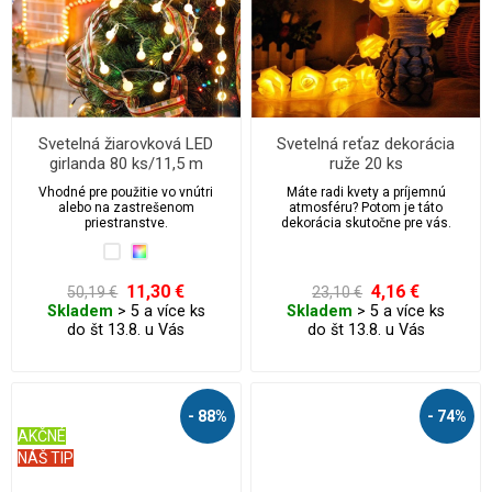
Svetelná žiarovková LED
Svetelná reťaz dekorácia
girlanda 80 ks/11,5 m
ruže 20 ks
Vhodné pre použitie vo vnútri
Máte radi kvety a príjemnú
alebo na zastrešenom
atmosféru? Potom je táto
priestranstve.
dekorácia skutočne pre vás.
11,30 €
4,16 €
50,19 €
23,10 €
Skladem
> 5 a více ks
Skladem
> 5 a více ks
do št 13.8. u Vás
do št 13.8. u Vás
- 88%
- 74%
AKČNÉ
NÁŠ TIP