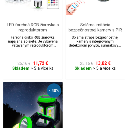
LED farebná RGB žiarovka s
Solárna imitácia
reproduktorom
bezpečnostnej kamery s PIR
čidlom a diaľkovým
Farebná disko RGB žiarovka
Solárna atrapa bezpečnostnej
ovládačom
napájaná zo siete. Je vybavená
kamery s integrovaným
vstavaným reproduktorom
detektorom pohybu, súmrakovým
Bluetooth, ktorý sa ľahko pripojí k
spínačom a solárnym modulom.
vášmu chytrému telefónu.
Dosah svetla 5 metrov.
11,72 €
13,82 €
25,16 €
25,16 €
Skladem
> 5 a více ks
Skladem
> 5 a více ks
- 40%