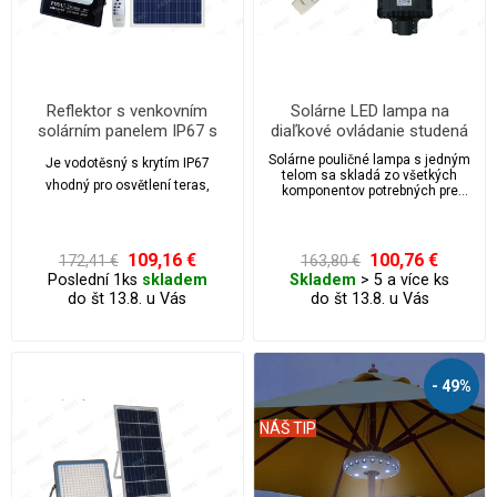
Reflektor s venkovním
Solárne LED lampa na
solárním panelem IP67 s
diaľkové ovládanie studená
dálkovým ovládáním a
biela 120w
Solárne pouličné lampa s jedným
Je vodotěsný s krytím IP67
časovačem 200w
telom sa skladá zo všetkých
vhodný pro osvětlení teras,
komponentov potrebných pre
autonómnu prevádzku LED
billboardů, zahrad, chodníků,
osvetlenie.
garáží ...
109,16 €
100,76 €
172,41 €
163,80 €
Poslední 1ks
skladem
Skladem
> 5 a více ks
do št 13.8. u Vás
do št 13.8. u Vás
- 49%
NÁŠ TIP