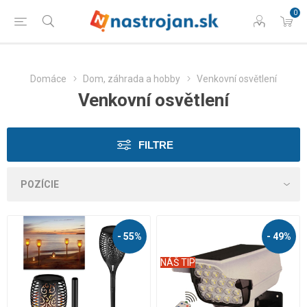
0
Domáce
Dom, záhrada a hobby
Venkovní osvětlení
Venkovní osvětlení
FILTRE
- 55%
- 49%
NÁŠ TIP