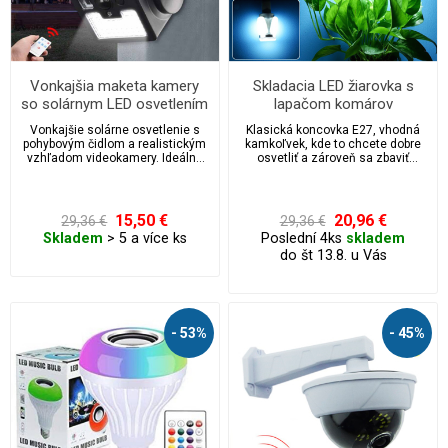
Vonkajšia maketa kamery
Skladacia LED žiarovka s
so solárnym LED osvetlením
lapačom komárov
a pohybovým senzorom
Vonkajšie solárne osvetlenie s
Klasická koncovka E27, vhodná
pohybovým čidlom a realistickým
kamkoľvek, kde to chcete dobre
vzhľadom videokamery. Ideálne
osvetliť a zároveň sa zbaviť
na chatu alebo priestory kde
dotieravých komárov.
nemáte elektrinu.
15,50 €
20,96 €
29,36 €
29,36 €
Skladem
> 5 a více ks
Poslední 4ks
skladem
do št 13.8. u Vás
- 53%
- 45%