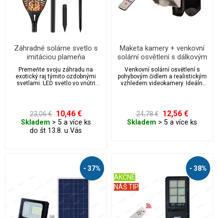
Záhradné solárne svetlo s
Maketa kamery + venkovní
imitáciou plameňa
solární osvětlení s dálkovým
ovladačem
Premeňte svoju záhradu na
Venkovní solární osvětlení s
exotický raj týmito ozdobnými
pohybovým čidlem a realistickým
svetlami. LED svetlo vo vnútri
vzhledem videokamery. Ideální
lampy na solárny pohon
na chatu nebo prostory kde
napodobňuje tancujúci oheň,
nemáte elektřinu.
ktorý po zapnutí vydrží v tme žiariť
až 8 hodín.
10,46 €
12,56 €
23,06 €
24,78 €
Skladem
> 5 a více ks
Skladem
> 5 a více ks
do št 13.8. u Vás
- 37%
- 38%
AKČNÉ
NÁŠ TIP