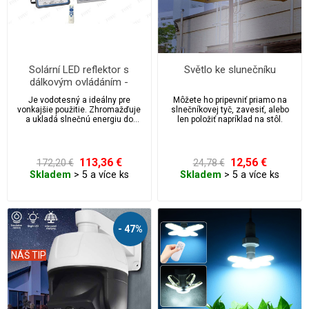
Solární LED reflektor s
Světlo ke slunečníku
dálkovým ovládáním -
studená bílá + barevný mód
Je vodotesný a ideálny pre
Môžete ho pripevniť priamo na
300W
vonkajšie použitie. Zhromažďuje
slnečníkovej tyč, zavesiť, alebo
a ukladá slnečnú energiu do
len položiť napríklad na stôl.
dobíjacích batérií.
113,36 €
12,56 €
172,20 €
24,78 €
Skladem
> 5 a více ks
Skladem
> 5 a více ks
- 47%
NÁŠ TIP