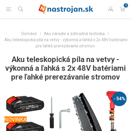
0
Domáce
Aku náradie a záhradná technika
Aku teleskopická píla na vetvy - výkonná a ľahká s 2x 48V batériami
pre ľahké prerezávanie stromov
Aku teleskopická píla na vetvy -
výkonná a ľahká s 2x 48V batériami
pre ľahké prerezávanie stromov
- 54%
NOVINKA