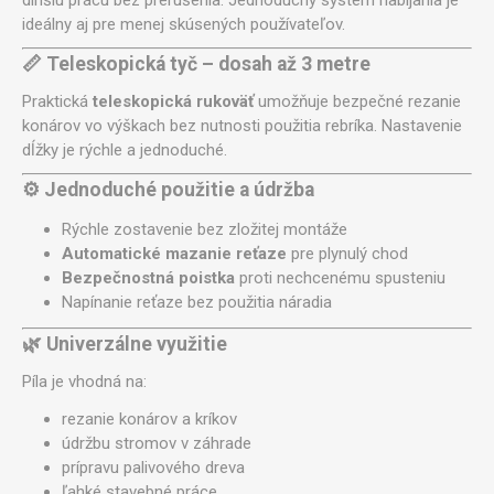
ideálny aj pre menej skúsených používateľov.
📏 Teleskopická tyč – dosah až 3 metre
Praktická
teleskopická rukoväť
umožňuje bezpečné rezanie
konárov vo výškach bez nutnosti použitia rebríka. Nastavenie
dĺžky je rýchle a jednoduché.
⚙️ Jednoduché použitie a údržba
Rýchle zostavenie bez zložitej montáže
Automatické mazanie reťaze
pre plynulý chod
Bezpečnostná poistka
proti nechcenému spusteniu
Napínanie reťaze bez použitia náradia
🌿 Univerzálne využitie
Píla je vhodná na:
rezanie konárov a kríkov
údržbu stromov v záhrade
prípravu palivového dreva
ľahké stavebné práce