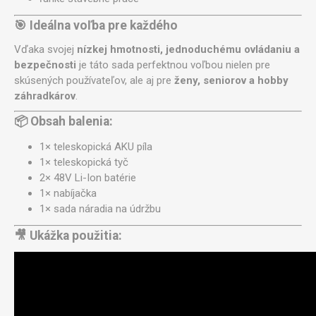
🎯 Ideálna voľba pre každého
Vďaka svojej
nízkej hmotnosti, jednoduchému ovládaniu a
bezpečnosti
je táto sada perfektnou voľbou nielen pre
skúsených používateľov, ale aj pre
ženy, seniorov a hobby
záhradkárov
.
📦 Obsah balenia:
1× teleskopická AKU píla
1× teleskopická tyč
2× 48V Li-Ion batérie
1× nabíjačka
1× sada náradia na údržbu
🎥 Ukážka použitia: