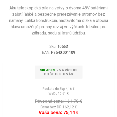
Aku teleskopická píla na vetvy s dvoma 48V batériami
zaistí ľahké a bezpečné prerezávanie stromov bez
námahy. Ľahká konštrukcia, nastaviteľná dĺžka a otočná
hlava umožňujú presný rez aj vo výškach. Ideálne pre
záhradu, sadu aj lesnú údržbu.
Sku:
10563
EAN:
P9540:001109
SKLADEM
> 5 A VÍCE KS
DO ŠT 13.8. U VÁS
Packeta do 5kg
4,16 €
WeDo
10,61 €
Pôvodná cena:
161,70 €
Cena bez DPH 62,12 €
Vaša cena:
75,14 €