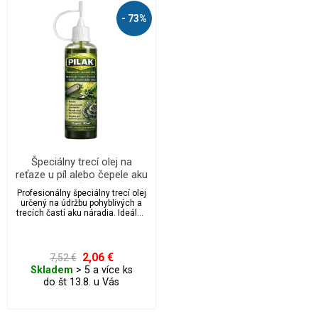
- 73%
Špeciálny trecí olej na
reťaze u píl alebo čepele aku
nožníc
Profesionálny špeciálny trecí olej
určený na údržbu pohyblivých a
trecích častí aku náradia. Ideálne
pre reťaze mini píl, lišty, čepele
aku nožníc, kĺby aj jemné
mechanické súčasti. Olej znižuje
trenie, obmedzuje opotrebenie,
2,06 €
7,52 €
chráni proti korózii a predlžuje
Skladem
> 5 a více ks
životnosť nástroja.
do št 13.8. u Vás