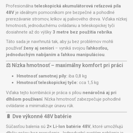
Profesionálna
teleskopická akumulátorová reťazová píla
48V
je ideálnym pomocníkom pre bezpečné a pohodlné
prerezávanie stromov, kríkov aj palivového dreva. Vďaka nízkej
hmotnosti, jednoduchému ovládaniu a teleskopickej tyči
dosiahnete až do výšky
3 metre bez použitia rebríka
.
Táto sada je navrhnutá tak, aby ju bez problémov mohli
používať
ženy aj seniori
– vyniká svojou
ľahkosťou,
jednoduchým nabíjaním a ľahkou manipuláciou
.
⚖️ Nízka hmotnosť – maximálny komfort pri práci
Hmotnosť samotnej píly:
iba 0,8 kg
Hmotnosť teleskopickej tyče:
cca 1,5 kg
Vďaka tejto kombinácii je práca s pílou
nenáročná aj pri
dlhšom používaní
. Nízka hmotnosť zabezpečuje pohodlné
ovládanie a minimalizuje únavu rúk.
🔋 Dve výkonné 48V batérie
Súčasťou balenia sú
2× Li-Ion batérie 48V
, ktoré umožňujú
dlhšiu prácu bez prerušenia. Jednoduchý systém nabíjania je