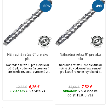
- 50%
- 49%
Náhradná reťaz 6″ pre aku
Náhradná reťaz 8″ pre aku
pílu
pílu
Náhradná reťaz 6" pre elektrickú
Náhradná reťaz 8" pre elektrickú
ručnú pílu - odolnosť a presnosť
ručnú pílu - odolnosť a presnosť
pre každé rezanie. Vyrobená z
pre každé rezanie. Vyrobená z
kvalitnej tvrdenej ocele, ktorá
kvalitnej tvrdenej ocele, ktorá
prešla tepelným spracovaním, čo
prešla tepelným spracovaním, čo
zaručuje dlhú životnosť, vysokú
zaručuje dlhú životnosť, vysokú
odolnosť proti opotrebeniu a
odolnosť proti opotrebeniu a
6,26 €
7,52 €
12,56 €
14,66 €
maximálny rezný výkon.
maximálny rezný výkon.
Skladem
> 5 a více ks
Skladem
> 5 a více ks
do št 13.8. u Vás