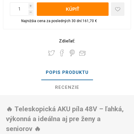
i
h
Najnižšia cena za posledných 30 dní:161,70 €
Zdieľať:
POPIS PRODUKTU
RECENZIE
🔥 Teleskopická AKU píla 48V – ľahká,
výkonná a ideálna aj pre ženy a
seniorov 🔥