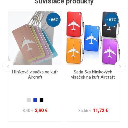
Súvisiace produkty
- 66%
- 67%
vá visačka na kufr
Sada 5ks hliníkových
Reflexný
Aircraft
visaček na kufr Aircraft
2,90 €
11,72 €
0,80
,40 €
35,66 €