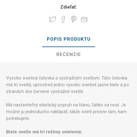
Zdieľať:
POPIS PRODUKTU
RECENZIE
Vysoko svietivá čelovka s vystražným svetlom. Táto čelovka
má tri svetlá, uprostred jedno vysoko svietivé jasne biele a po
stranách dve červené výstražné svetlá.
Má nastaviteľný elastický popruh na hlavu, ľahko sa nosí. Je
možné ju jednoducho naklápať, takže svieti presne tam, kam
potrebujete.
Biele svetlo má tri režimy svietenia: