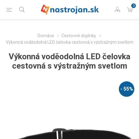
0
Domáce
Cestovné doplnky
Výkonná voděodolná LED čelovka cestovná s výstražným svetlom
Výkonná voděodolná LED čelovka
cestovná s výstražným svetlom
- 55%