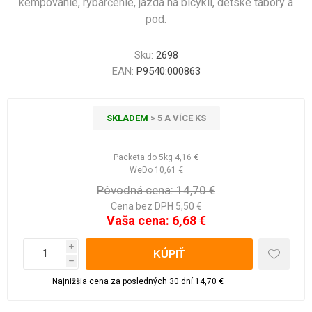
kempovanie, rybárčenie, jazda na bicykli, detské tábory a
pod.
Sku:
2698
EAN:
P9540:000863
SKLADEM
> 5 A VÍCE KS
Packeta do 5kg
4,16 €
WeDo
10,61 €
Pôvodná cena:
14,70 €
Cena bez DPH 5,50 €
Vaša cena:
6,68 €
i
h
Najnižšia cena za posledných 30 dní:14,70 €