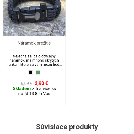
Náramok prežitie
Nejedná sa iba o obyčajný
náramok, má mnoho skrytých
funkcií, ktoré sa vám môžu hodiť
na vašich dobrodružstvách.
2,90 €
6,09 €
Skladem
> 5 a více ks
do št 13.8. u Vás
Súvisiace produkty