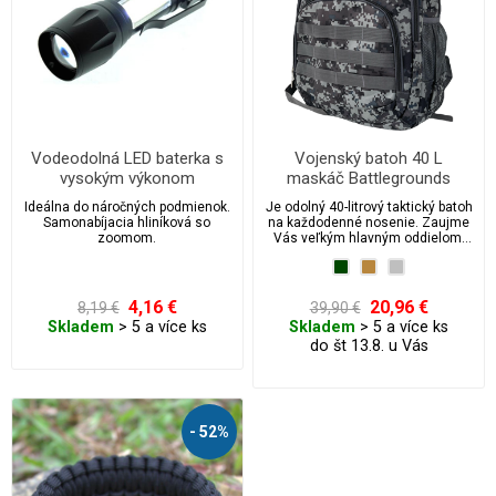
Vodeodolná LED baterka s
Vojenský batoh 40 L
vysokým výkonom
maskáč Battlegrounds
Ideálna do náročných podmienok.
Je odolný 40-litrový taktický batoh
Samonabíjacia hliníková so
na každodenné nosenie. Zaujme
zoomom.
Vás veľkým hlavným oddielom,
polstrovanými ramennými
popruhmi a rozsiahlou MOLLE
väzbou na prednej strane. Výber z
niekoľkých farebných druhov
4,16 €
20,96 €
8,19 €
39,90 €
maskovania. Velcro panel na
Skladem
> 5 a více ks
Skladem
> 5 a více ks
prilepenie nášivky.
do št 13.8. u Vás
- 52%