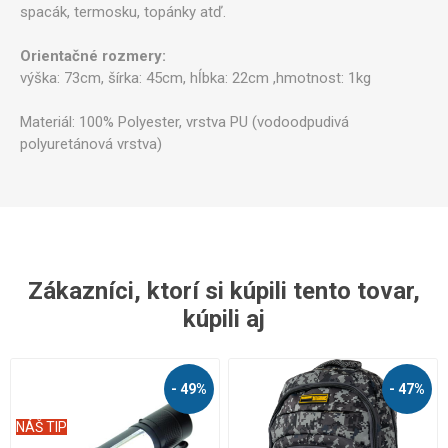
spacák, termosku, topánky atď.
Orientačné rozmery:
výška: 73cm, šírka: 45cm, hĺbka: 22cm ,hmotnost: 1kg
Materiál: 100% Polyester, vrstva PU (vodoodpudivá
polyuretánová vrstva)
Zákazníci, ktorí si kúpili tento tovar,
kúpili aj
- 49%
- 47%
NÁŠ TIP