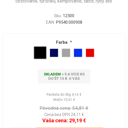
cestovanie, turistiku, kempovanie, tábor, ryby atď.
Sku:
12500
EAN:
P9540:000908
Farba
*
SKLADEM
> 5 A VÍCE KS
DO ŠT 13.8. U VÁS
Packeta do 5kg
4,16 €
WeDo
10,61 €
Pôvodná cena:
54,81 €
Cena bez DPH 24,11 €
Vaša cena:
29,19 €