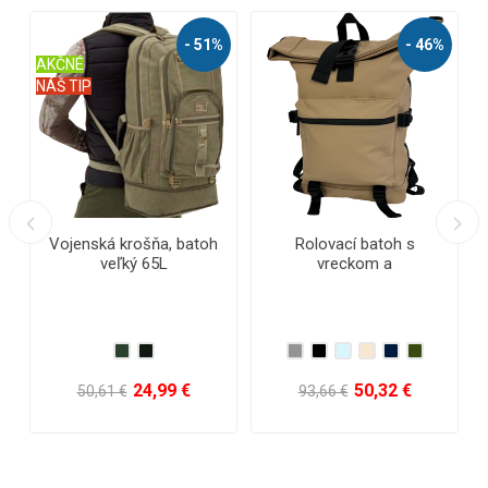
 51%
- 46%
- 55%
toh
Rolovací batoh s
Dizajnový rolovací batoh
vreckom a
NEW BERRY® s
minimalistickým dizajnom
vodoodpudivou vrstvou
+ vodeodolnou vrstvou
50,32 €
41,92 €
93,66 €
93,66 €