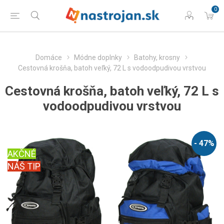
0
Domáce
Módne doplnky
Batohy, krosny
Cestovná krošňa, batoh veľký, 72 L s vodoodpudivou vrstvou
Cestovná krošňa, batoh veľký, 72 L s
vodoodpudivou vrstvou
- 47%
AKČNÉ
NÁŠ TIP