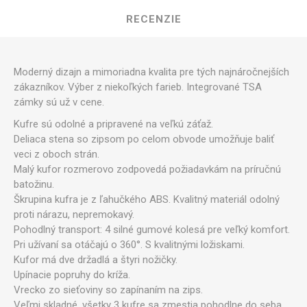
RECENZIE
Moderný dizajn a mimoriadna kvalita pre tých najnáročnejších
zákazníkov. Výber z niekoľkých farieb. Integrované TSA
zámky sú už v cene.
Kufre sú odolné a pripravené na veľkú záťaž.
Deliaca stena so zipsom po celom obvode umožňuje baliť
veci z oboch strán.
Malý kufor rozmerovo zodpovedá požiadavkám na príručnú
batožinu.
Škrupina kufra je z ľahučkého ABS. Kvalitný materiál odolný
proti nárazu, nepremokavý.
Pohodlný transport: 4 silné gumové kolesá pre veľký komfort.
Pri užívaní sa otáčajú o 360°. S kvalitnými ložiskami.
Kufor má dve držadlá a štyri nožičky.
Upínacie popruhy do kríža.
Vrecko zo sieťoviny so zapínaním na zips.
Veľmi skladné, všetky 3 kufre sa zmestia pohodlne do seba.