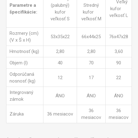
Veľký
Parametre a
(palubný)
Stredný
kufor
špecifikácie:
kufor
kufor
veľkosť L
veľkosť S
veľkosť M
Rozmery (cm)
53x35x22
66x44x25
76x47x28
(V x Š x H)
Hmotnosť (kg)
2,80
2,80
3,60
Objem (l)
40
70
90
Odporúčaná
12
17
22
nosnosť (kg)
Integrovaný
ÁNO
ÁNO
ÁNO
zámok
36
36
Záruka
36 mesiacov
mesiacov
mesiacov