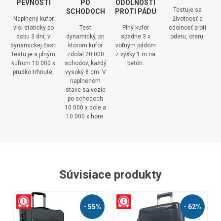
PEVNOSTI
PO
ODOLNOSTI
Testuje sa
SCHODOCH
PROTI PÁDU
Naplnený kufor
životnosť a
visí staticky po
Test
Plný kufor
odolnosť proti
dobu 3 dní, v
dynamický, pri
spadne 3 x
oderu, oteru.
dynamickej časti
ktorom kufor
voľným pádom
testu je s plným
zdolal 20 000
z výšky 1 m na
kufrom 10 000 x
schodov, každý
betón.
prudko trhnuté.
vysoký 8 cm. V
naplnenom
stave sa vezie
po schodoch
10 000 x dole a
10 000 x hore.
Súvisiace produkty
- 62%
- 59%
-