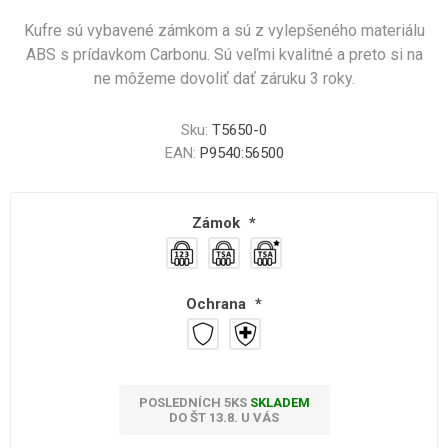
Kufre sú vybavené zámkom a sú z vylepšeného materiálu
ABS s prídavkom Carbonu. Sú veľmi kvalitné a preto si na
ne môžeme dovoliť dať záruku 3 roky.
Sku:
T5650-0
EAN:
P9540:56500
Zámok
*
Ochrana
*
POSLEDNÍCH 5KS
SKLADEM
DO ŠT 13.8. U VÁS