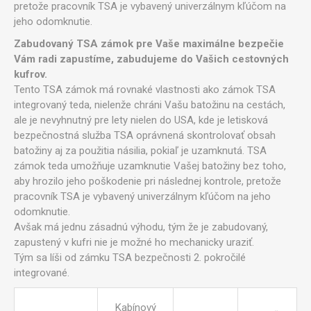
pretože pracovník TSA je vybavený univerzálnym kľúčom na
jeho odomknutie.
Zabudovaný TSA zámok pre Vaše maximálne bezpečie
Vám radi zapustíme, zabudujeme do Vašich cestovných
kufrov.
Tento TSA zámok má rovnaké vlastnosti ako zámok TSA
integrovaný teda, nielenže chráni Vašu batožinu na cestách,
ale je nevyhnutný pre lety nielen do USA, kde je letisková
bezpečnostná služba TSA oprávnená skontrolovať obsah
batožiny aj za použitia násilia, pokiaľ je uzamknutá. TSA
zámok teda umožňuje uzamknutie Vašej batožiny bez toho,
aby hrozilo jeho poškodenie pri následnej kontrole, pretože
pracovník TSA je vybavený univerzálnym kľúčom na jeho
odomknutie.
Avšak má jednu zásadnú výhodu, tým že je zabudovaný,
zapustený v kufri nie je možné ho mechanicky uraziť.
Tým sa líši od zámku TSA bezpečnosti 2. pokročilé
integrované.
Kabínový