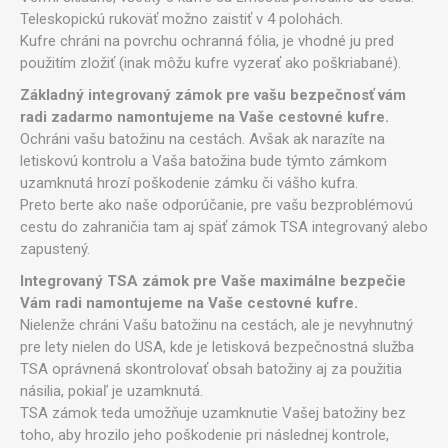
Teleskopickú rukoväť možno zaistiť v 4 polohách.
Kufre chráni na povrchu ochranná fólia, je vhodné ju pred
použitím zložiť (inak môžu kufre vyzerať ako poškriabané).
Základný integrovaný zámok pre vašu bezpečnosť vám
radi zadarmo namontujeme na Vaše cestovné kufre.
Ochráni vašu batožinu na cestách. Avšak ak narazíte na
letiskovú kontrolu a Vaša batožina bude týmto zámkom
uzamknutá hrozí poškodenie zámku či vášho kufra.
Preto berte ako naše odporúčanie, pre vašu bezproblémovú
cestu do zahraničia tam aj späť zámok TSA integrovaný alebo
zapustený.
Integrovaný TSA zámok pre Vaše maximálne bezpečie
Vám radi namontujeme na Vaše cestovné kufre.
Nielenže chráni Vašu batožinu na cestách, ale je nevyhnutný
pre lety nielen do USA, kde je letisková bezpečnostná služba
TSA oprávnená skontrolovať obsah batožiny aj za použitia
násilia, pokiaľ je uzamknutá.
TSA zámok teda umožňuje uzamknutie Vašej batožiny bez
toho, aby hrozilo jeho poškodenie pri následnej kontrole,