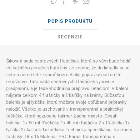
POPIS PRODUKTU
RECENZIE
Šikovná sada cestovných fľaštičiek, ktorá sa vám bude hodiť
do každého príručnej batožiny. Je známe, že do lietadla si so
sebou nemôžete zobrať kozmetické prípravky nad určité
množstvo. Táto sada cestovných fľaštičiek vyhovuje
predpisom, a je teda vhodná na prepravu lietadlom. V balení
nájdete celkom 4 fľaštičky a 2 kalíšky na krémy. Súčasťou
balenia je aj lyžička, ktorú môžete svoje obľúbené prípravky
naložiť. Všetko je uschované v transparentné a praktickej
taštičke, ktorá nezaberie takmer žiadne miesto. Obsah
balenia: 1x 50 ml fľaštička 1x 40 ml fľaštička 2 x fľaštička 1x
lyžička 2x kalíšok 1x taštička Technická špecifikácia: Rozmery
taštičky: 18 x 15 Materiál: PVC Farba: transparentná s