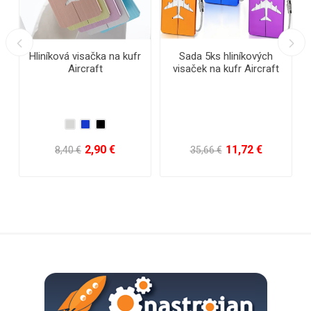
Reflexný opasok
Vodeodolné púzdro na
telefón
0,80 €
3,32 €
5,67 €