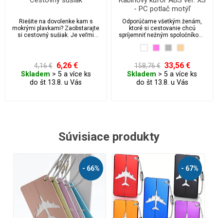
Cestovný sušiak
Kabínový kufor ABS veľ. XS
- PC potlač motýľ
Riešite na dovolenke kam s
Odporúčame všetkým ženám,
mokrými plavkami? Zaobstarajte
ktoré si cestovanie chcú
si cestovný sušiak. Je veľmi
spríjemniť nežným spoločníkom,
ľahký a skladný, preto vám vo
ktorý zároveň vaše veci bude
vašej batožine nezaberie veľa
pozorne chrániť.
miesta.
6,26 €
33,56 €
4,16 €
158,76 €
Skladem
> 5 a více ks
Skladem
> 5 a více ks
do št 13.8. u Vás
do št 13.8. u Vás
Súvisiace produkty
%
- 41%