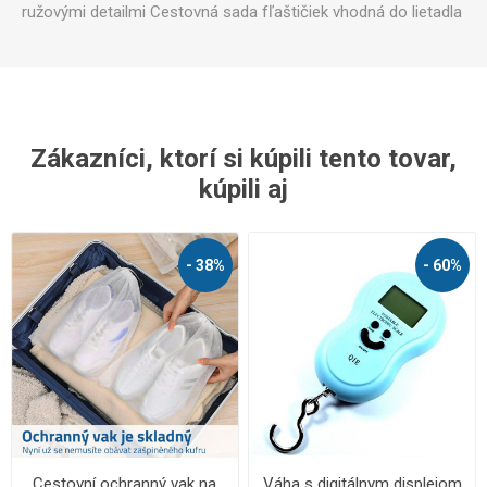
ružovými detailmi Cestovná sada fľaštičiek vhodná do lietadla
Zákazníci, ktorí si kúpili tento tovar,
kúpili aj
- 38%
- 60%
Cestovní ochranný vak na
Váha s digitálnym displejom