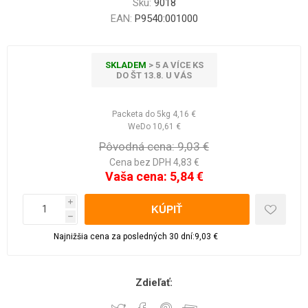
Sku:
9018
EAN:
P9540:001000
SKLADEM
> 5 A VÍCE KS
DO ŠT 13.8. U VÁS
Packeta do 5kg
4,16 €
WeDo
10,61 €
Pôvodná cena:
9,03 €
Cena bez DPH 4,83 €
Vaša cena:
5,84 €
i
h
Najnižšia cena za posledných 30 dní:9,03 €
Zdieľať: