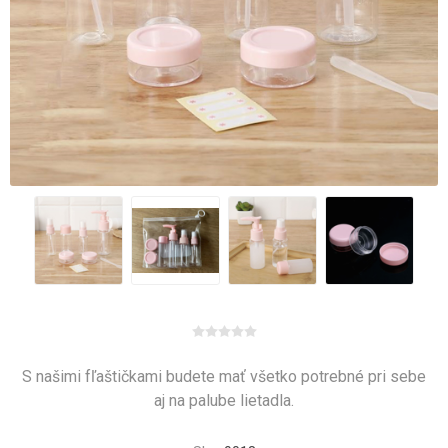
S našimi fľaštičkami budete mať všetko potrebné pri sebe
aj na palube lietadla.