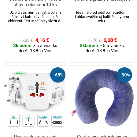
obuv a oblečení 10 ks
Už pro vás nemusí být problém
Ideálne pred cestou lietadlom.
špinavý kufr od vašich bot či
Ľahko zvážite aj balík či chytenú
oblečení. Teď stačí boty vložit do
rybu.
tohoto ochranného vaku, díky
kterému bude váš kufr i batoh
čistý.
4,16 €
6,68 €
6,68 €
16,76 €
Skladem
> 5 a více ks
Skladem
> 5 a více ks
do št 13.8. u Vás
do št 13.8. u Vás
- 68%
- 50%
Univerzálny cestovný
Cestovný vankúšik šijový