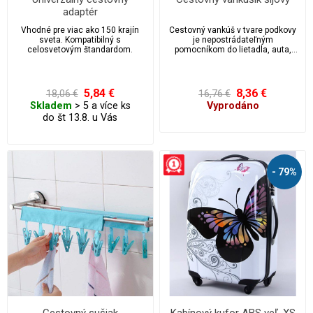
adaptér
Vhodné pre viac ako 150 krajín
Cestovný vankúš v tvare podkovy
sveta. Kompatibilný s
je nepostrádateľným
celosvetovým štandardom.
pomocníkom do lietadla, auta,
atď …
5,84 €
8,36 €
18,06 €
16,76 €
Skladem
> 5 a více ks
Vyprodáno
do št 13.8. u Vás
- 79%