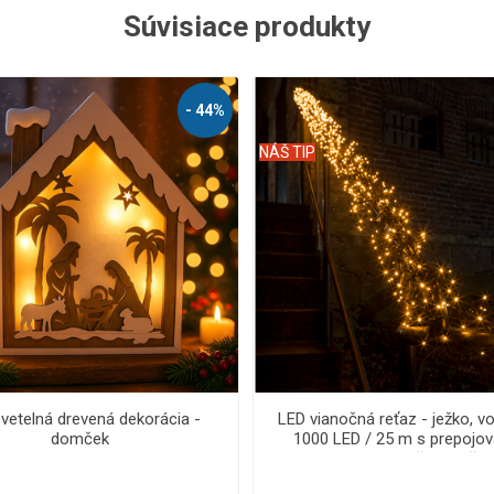
Súvisiace produkty
- 62%
NÁŠ TIP
nočná reťaz - ježko, vonkajšia
LED vianočná reťaz - ježko, vo
ED/45 m s flash a časovačom
250 LED/10 m s flash