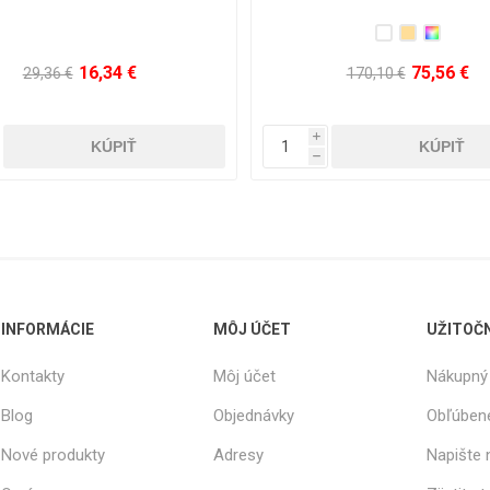
121,76 €
25,16 €
321,30 €
66,36 €
i
h
INFORMÁCIE
MÔJ ÚČET
UŽITOČ
Kontakty
Môj účet
Nákupný 
Blog
Objednávky
Obľúben
Nové produkty
Adresy
Napište