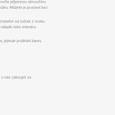
ytvořte příjemnou atmosféru
Zobraziť viac
ožáru. Můžete je postavit bez
natelné od svíček z vosku.
 náladě nebo interiéru.
 plynule prolínání barev,
e u nás zakoupit za