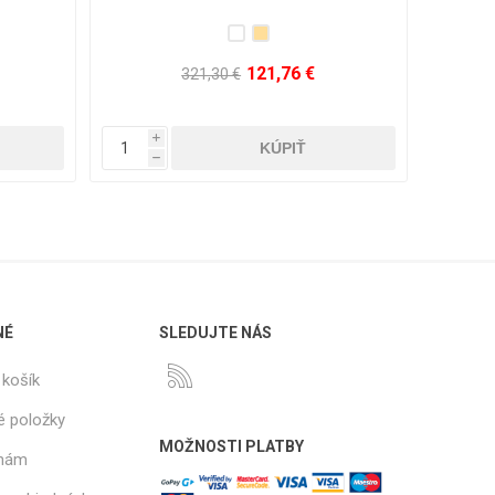
20,96 €
68,46 €
i
i
h
h
NÉ
SLEDUJTE NÁS
košík
é položky
MOŽNOSTI PLATBY
 nám