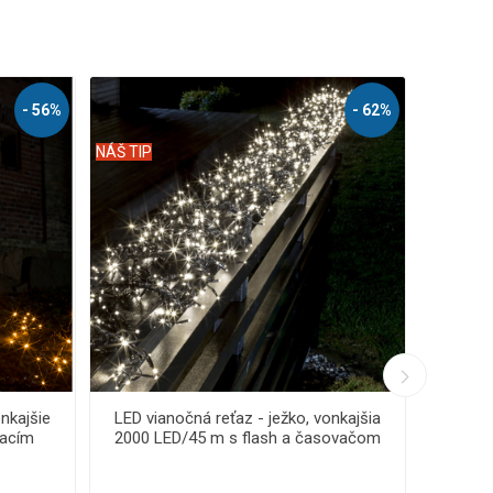
- 62%
- 69%
NÁŠ TIP
nkajšia
LED vianočná reťaz - ježko, vonkajšie
Lux
250 LED/10 m s prepojovacím
systémom a časovačom