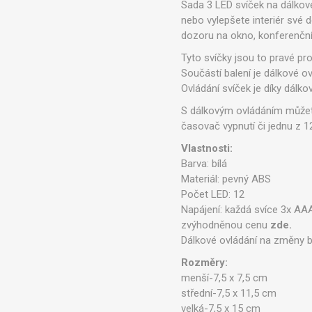
Sada 3 LED svíček na dálkové
nebo vylepšete interiér své 
dozoru na okno, konferenční 
Tyto svíčky jsou to pravé p
Součástí balení je dálkové ov
Ovládání svíček je díky dálk
S dálkovým ovládáním můžete 
časovač vypnutí či jednu z 12
Vlastnosti:
Barva: bílá
Materiál: pevný ABS
Počet LED: 12
Napájení: každá svíce 3x AAA
zvýhodněnou cenu
zde.
Dálkové ovládání na změny ba
Rozměry:
menší-7,5 x 7,5 cm
střední-7,5 x 11,5 cm
velká-7,5 x 15 cm