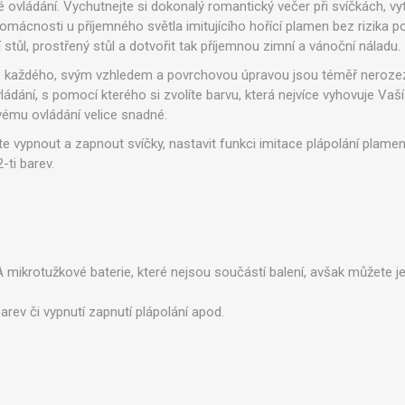
Zobraziť viac
 ovládání. Vychutnejte si dokonalý romantický večer při svíčkách, v
domácnosti u příjemného světla imitujícího hořící plamen bez rizika p
stůl, prostřený stůl a dotvořit tak příjemnou zimní a vánoční náladu.
ro každého, svým vzhledem a povrchovou úpravou jsou téměř nerozez
ládání, s pomocí kterého si zvolíte barvu, která nejvíce vyhovuje Vaší
ovému ovládání velice snadné.
Legíny
vypnout a zapnout svíčky, nastavit funkci imitace plápolání plamene,
-ti barev.
 mikrotužkové baterie, které nejsou součástí balení, avšak můžete j
rev či vypnutí zapnutí plápolání apod.