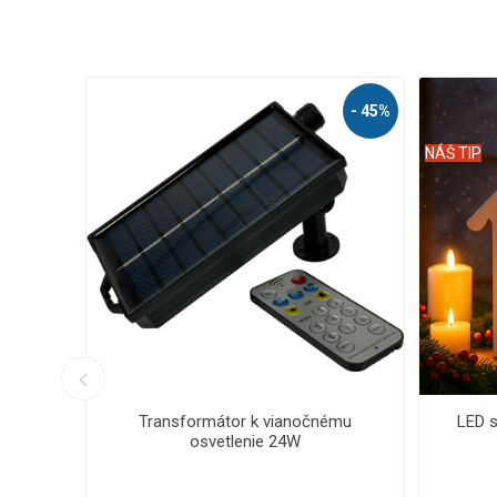
- 44%
- 56%
NÁŠ TIP
NÁŠ TIP
cia -
LED vianočná reťaz - ježko, vonkajšie
LED via
1000 LED / 25 m s prepojovacím
2000 L
systémom a časovačom