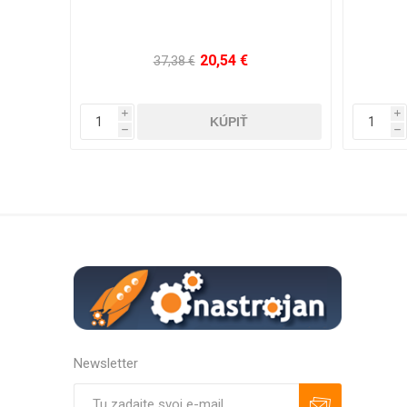
75,56 €
170,10 €
i
i
h
h
Newsletter