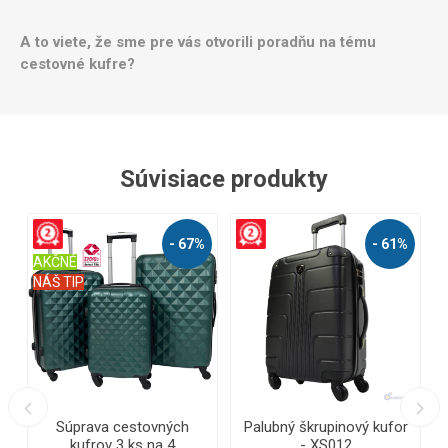
A to viete, že sme pre vás otvorili poradňu na tému
cestovné kufre?
Súvisiace produkty
- 67%
- 61%
NÉ
TIP
NÁŠ TIP
úprava cestovných
Palubný škrupinový kufor
Veľký kufor
kufrov 3 ks na 4
- XS012
Line T5