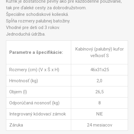
Kufrík je dostatočne pevný ako pre každodenné používanie,
tak pre ďaleké cesty za dobrodružstvom.
Špeciálne schodiskové kolieská.
Spĺňa rozmery palubnej batožiny.
Vhodné pre deti od 3 rokov.
Jednoduchá údržba.
Kabínový (palubný) kufor
Parametre a špecifikácie:
veľkosť S
Rozmery (cm) (V x Š x H)
46x31x25
Hmotnosť (kg)
2,0
Objem (l)
26,5
Odporúčaná nosnosť (kg)
8
Integrovaný kódovací zámok
NIE
Záruka
24 mesiacov