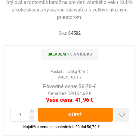
Štýlová a roztomilá batožina pre deti všetkého veku. Kufrík
s kolieskami a výsuvnou rukoväťou s veľkým úložným
priestorom.
Sku:
64582
SKLADEM
> 5 A VÍCE KS
Packeta do 5kg
4,16 €
WeDo
10,61 €
Pôvodná cena:
56,70 €
Cena bez DPH 34,69 €
Vaša cena:
41,96 €
i
h
Najnižšia cena za posledných 30 dní:56,70 €