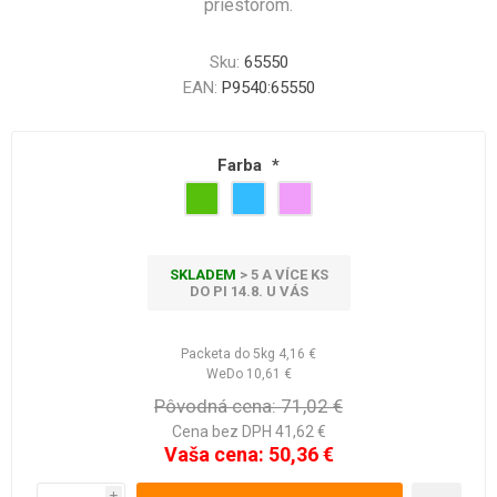
priestorom.
Sku:
65550
EAN:
P9540:65550
Farba
*
SKLADEM
> 5 A VÍCE KS
DO PI 14.8. U VÁS
Packeta do 5kg
4,16 €
WeDo
10,61 €
Pôvodná cena:
71,02 €
Cena bez DPH 41,62 €
Vaša cena:
50,36 €
i