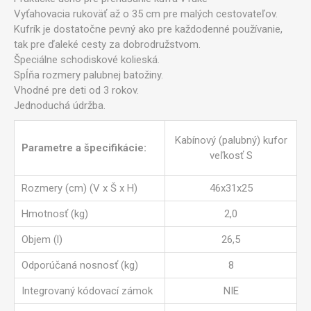
Vyťahovacia rukoväť až o 35 cm pre malých cestovateľov.
Kufrík je dostatočne pevný ako pre každodenné používanie,
tak pre ďaleké cesty za dobrodružstvom.
Špeciálne schodiskové kolieská.
Spĺňa rozmery palubnej batožiny.
Vhodné pre deti od 3 rokov.
Jednoduchá údržba.
Kabínový (palubný) kufor
Parametre a špecifikácie:
veľkosť S
Rozmery (cm) (V x Š x H)
46x31x25
Hmotnosť (kg)
2,0
Objem (l)
26,5
Odporúčaná nosnosť (kg)
8
Integrovaný kódovací zámok
NIE