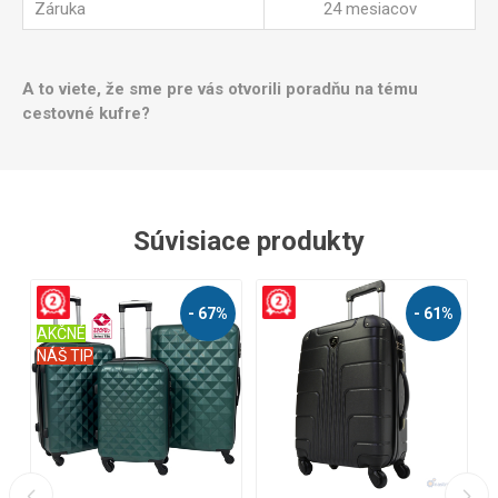
Záruka
24 mesiacov
A to viete, že sme pre vás otvorili poradňu na tému
cestovné kufre?
Súvisiace produkty
- 67%
- 61%
NÁŠ TIP