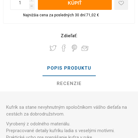
h
Najnižšia cena za posledných 30 dní:71,02 €
Zdieľať:
POPIS PRODUKTU
RECENZIE
Kufrík sa stane nevyhnutným spoločníkom vášho dieťaťa na
cestách za dobrodružstvom.
Vyrobený z odolného materiálu.
Prepracované detaily kufríku ladia s veselými motívmi.
Praktické ucho pre prenášanie kufra v ruke