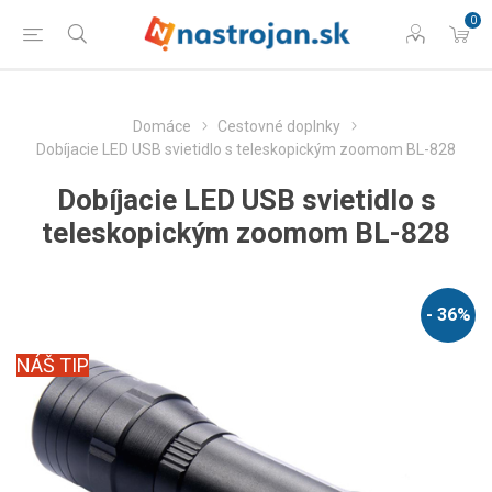
0
Domáce
Cestovné doplnky
Dobíjacie LED USB svietidlo s teleskopickým zoomom BL-828
Dobíjacie LED USB svietidlo s
teleskopickým zoomom BL-828
- 36%
NÁŠ TIP