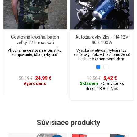
Cestovná krošňa, batoh
Autožiarovky 2ks - H4 12V
veľký 72 L maskáč
90 / 100W
Vhodná na cestovanie, turistiku,
Vysoká svietivosť, vytvára tzv:
kempovanie, tábor, ryby atď.
xenónový efekt vďaka tomu že sú
naplnené xenónovými plyny.
24,99 €
5,42 €
50,19 €
12,56 €
Vyprodáno
Skladem
> 5 a více ks
do št 13.8. u Vás
Súvisiace produkty