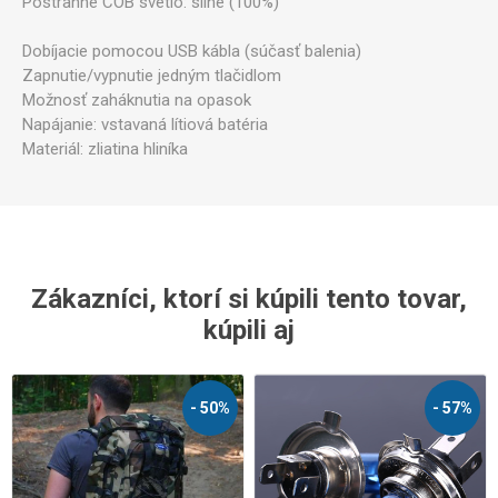
Postranné COB svetlo: silné (100%)
Dobíjacie pomocou USB kábla (súčasť balenia)
Zapnutie/vypnutie jedným tlačidlom
Možnosť zaháknutia na opasok
Napájanie: vstavaná lítiová batéria
Materiál: zliatina hliníka
Zákazníci, ktorí si kúpili tento tovar,
kúpili aj
- 50%
- 57%