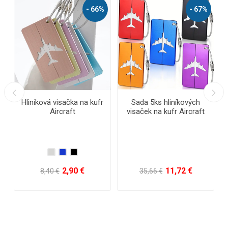
- 67%
Sada 5ks hliníkových
Reflexný opasok
Vo
visaček na kufr Aircraft
11,72 €
0,80 €
35,66 €