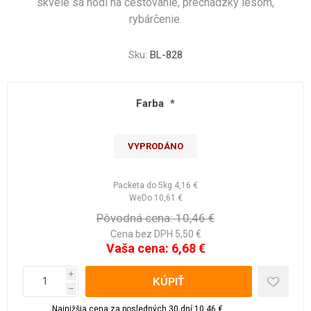
skvele sa hodí na cestovanie, prechádzky lesom,
rybárčenie.
Sku:
BL-828
Farba
*
VYPRODÁNO
Packeta do 5kg
4,16 €
WeDo
10,61 €
Pôvodná cena:
10,46 €
Cena bez DPH 5,50 €
Vaša cena:
6,68 €
i
h
Najnižšia cena za posledných 30 dní:10,46 €