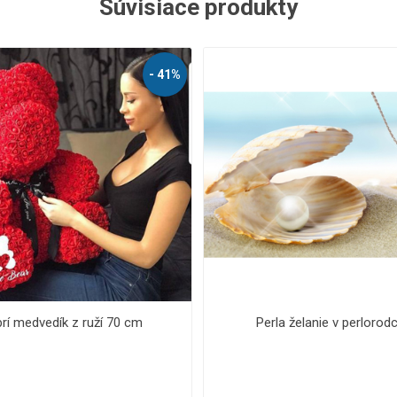
Súvisiace produkty
Zobraziť viac
- 41%
Legíny
rí medvedík z ruží 70 cm
Perla želanie v perlorod