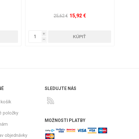
15,92 €
25,62 €
i
i
h
h
NÉ
SLEDUJTE NÁS
košík
é položky
MOŽNOSTI PLATBY
 nám
tav objednávky