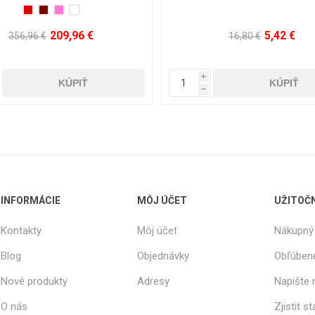
209,96 €
5,42 €
356,96 €
16,80 €
i
h
INFORMÁCIE
MÔJ ÚČET
UŽITOČ
Kontakty
Môj účet
Nákupný 
Blog
Objednávky
Obľúben
Nové produkty
Adresy
Napište
O nás
Zjistit s