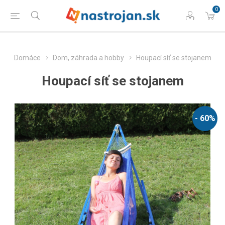
0
Domáce
Dom, záhrada a hobby
Houpací síť se stojanem
Houpací síť se stojanem
- 60%