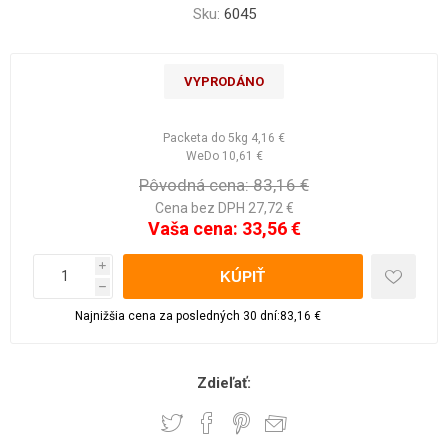
Sku:
6045
VYPRODÁNO
Packeta do 5kg
4,16 €
WeDo
10,61 €
Pôvodná cena:
83,16 €
Cena bez DPH 27,72 €
Vaša cena:
33,56 €
i
h
Najnižšia cena za posledných 30 dní:83,16 €
Zdieľať: