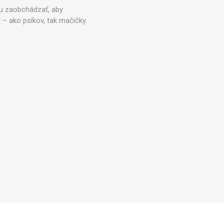
Zobraziť viac
ou zaobchádzať, aby
 ako psíkov, tak mačičky.