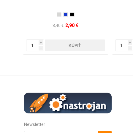
11,72 €
35,66 €
i
i
h
h
Newsletter