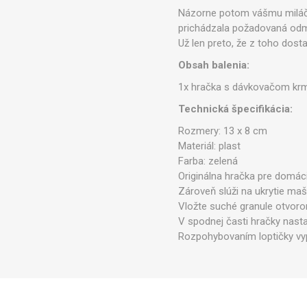
Názorne potom vášmu miláčik
prichádzala požadovaná odm
Už len preto, že z toho dost
Obsah balenia:
1x hračka s dávkovačom kr
Technická špecifikácia:
Rozmery: 13 x 8 cm
Materiál: plast
Farba: zelená
Originálna hračka pre domác
Zároveň slúži na ukrytie maš
Vložte suché granule otvoro
V spodnej časti hračky nast
Rozpohybovaním loptičky vy