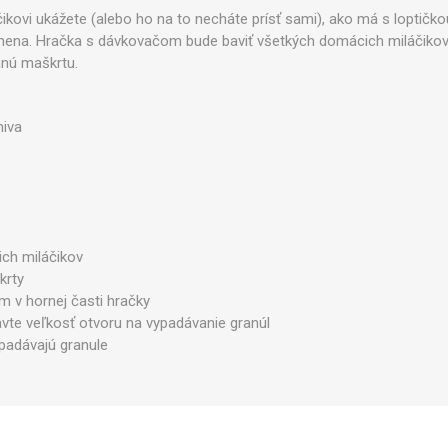
Zobraziť viac
ovi ukážete (alebo ho na to necháte prísť sami), ako má s loptičk
ena. Hračka s dávkovačom bude baviť všetkých domácich miláčikov –
anú maškrtu.
miva
Legíny
ich miláčikov
krty
m v hornej časti hračky
avte veľkosť otvoru na vypadávanie granúl
padávajú granule