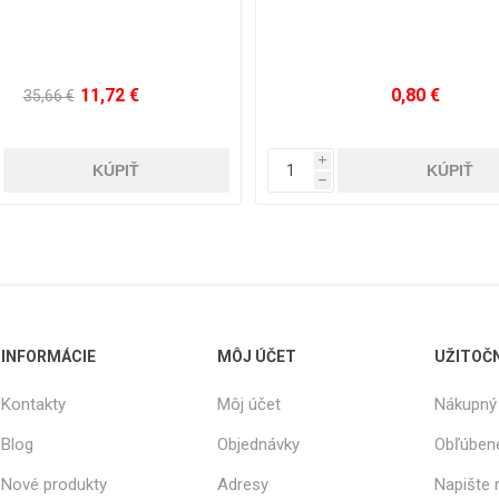
0,80 €
3,32 €
5,67 €
i
h
INFORMÁCIE
MÔJ ÚČET
UŽITOČ
Kontakty
Môj účet
Nákupný 
Blog
Objednávky
Obľúben
Nové produkty
Adresy
Napište