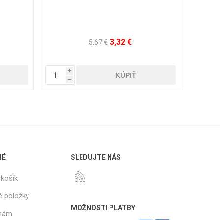
8,36 €
12,56 €
i
i
h
h
NÉ
SLEDUJTE NÁS
košík
é položky
MOŽNOSTI PLATBY
 nám