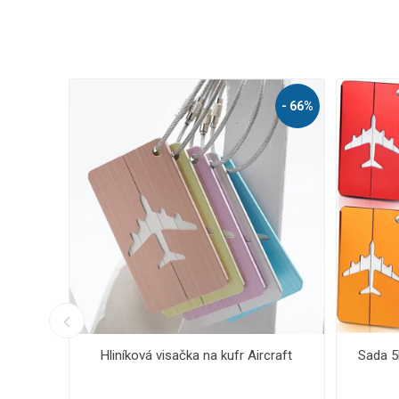
- 66%
- 67%
craft
Sada 5ks hliníkových visaček na kufr
Aircraft