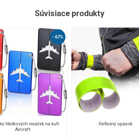
Súvisiace produkty
Reflexný opasok
Vodeodolné púzdro na tel