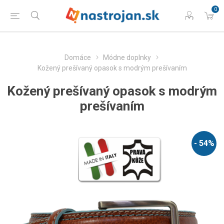
0
Domáce
Módne doplnky
Kožený prešívaný opasok s modrým prešívaním
Kožený prešívaný opasok s modrým
prešívaním
- 54%