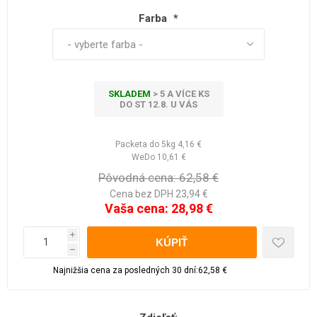
Farba
*
SKLADEM
> 5 A VÍCE KS
DO ST 12.8. U VÁS
Packeta do 5kg
4,16 €
WeDo
10,61 €
Pôvodná cena:
62,58 €
Cena bez DPH 23,94 €
Vaša cena:
28,98 €
i
h
Najnižšia cena za posledných 30 dní:62,58 €