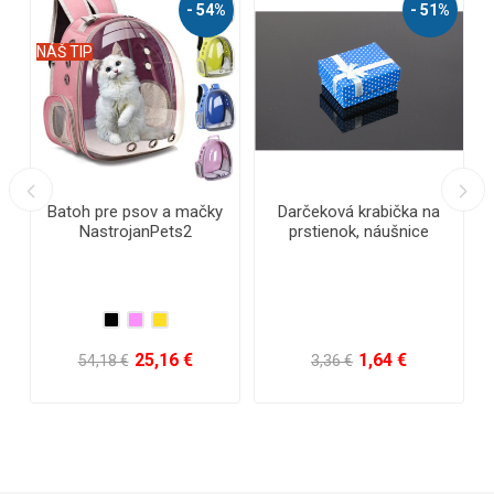
- 54%
- 51%
AKČ
NÁŠ TIP
NÁŠ 
Batoh pre psov a mačky
Darčeková krabička na
NastrojanPets2
prstienok, náušnice
25,16 €
1,64 €
54,18 €
3,36 €