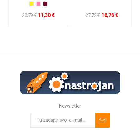
15,92 €
14,24 €
28,35 €
27,72 €
Newsletter
Predplatiť
Odhlásiť