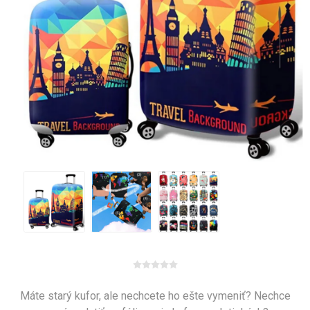
Máte starý kufor, ale nechcete ho ešte vymeniť? Nechce