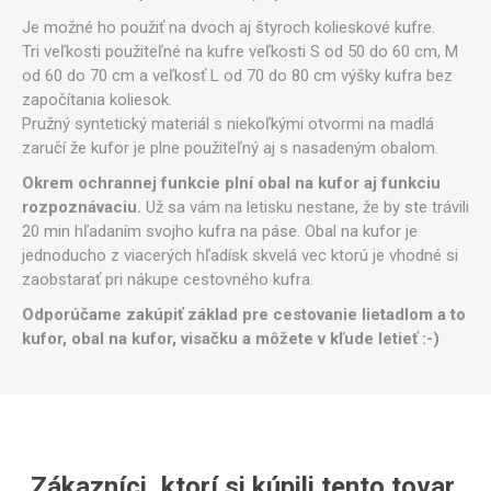
Je možné ho použiť na dvoch aj štyroch kolieskové kufre.
Tri veľkosti použiteľné na kufre veľkosti S od 50 do 60 cm, M
od 60 do 70 cm a veľkosť L od 70 do 80 cm výšky kufra bez
započítania koliesok.
Pružný syntetický materiál s niekoľkými otvormi na madlá
zaručí že kufor je plne použiteľný aj s nasadeným obalom.
Okrem ochrannej funkcie plní obal na kufor aj funkciu
rozpoznávaciu.
Už sa vám na letisku nestane, že by ste trávili
20 min hľadaním svojho kufra na páse. Obal na kufor je
jednoducho z viacerých hľadísk skvelá vec ktorú je vhodné si
zaobstarať pri nákupe cestovného kufra.
Odporúčame zakúpiť základ pre cestovanie lietadlom a to
kufor, obal na kufor, visačku a môžete v kľude letieť :-)
Zákazníci, ktorí si kúpili tento tovar,