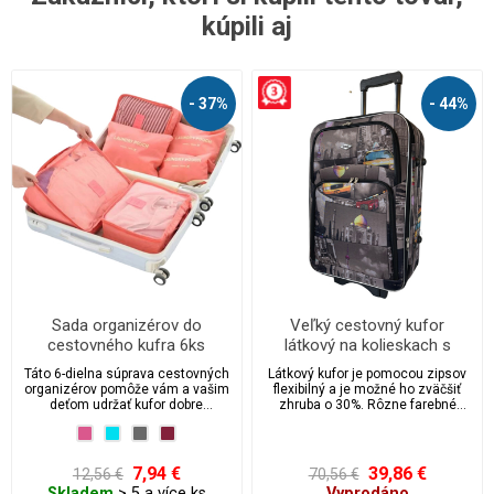
kúpili aj
- 37%
- 44%
Sada organizérov do
Veľký cestovný kufor
cestovného kufra 6ks
látkový na kolieskach s
integrovaným zámkom 105 l
Táto 6-dielna súprava cestovných
Látkový kufor je pomocou zipsov
veľkosť L - 0082
organizérov pomôže vám a vašim
flexibilný a je možné ho zväčšiť
deťom udržať kufor dobre
zhruba o 30%. Rôzne farebné
usporiadaný a organizovaný
prevedenie, tri vrecká so
počas cestovania.
zapínaním na zips, možnosť
integrovať TSA zámok z kufra robí
bestseller.
7,94 €
39,86 €
12,56 €
70,56 €
Skladem
> 5 a více ks
Vyprodáno