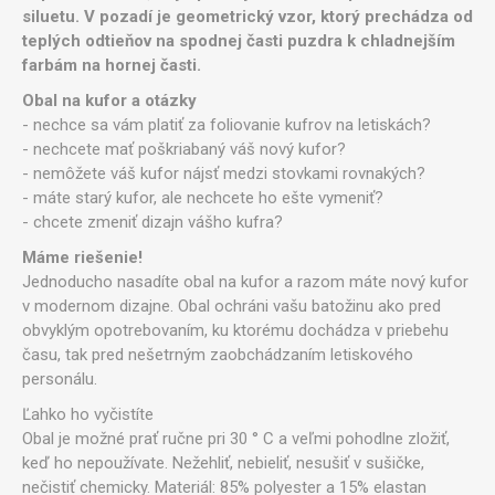
siluetu. V pozadí je geometrický vzor, ktorý prechádza od
teplých odtieňov na spodnej časti puzdra k chladnejším
farbám na hornej časti.
Obal na kufor a otázky
- nechce sa vám platiť za foliovanie kufrov na letiskách?
- nechcete mať poškriabaný váš nový kufor?
- nemôžete váš kufor nájsť medzi stovkami rovnakých?
- máte starý kufor, ale nechcete ho ešte vymeniť?
- chcete zmeniť dizajn vášho kufra?
Máme riešenie!
Jednoducho nasadíte obal na kufor a razom máte nový kufor
v modernom dizajne. Obal ochráni vašu batožinu ako pred
obvyklým opotrebovaním, ku ktorému dochádza v priebehu
času, tak pred nešetrným zaobchádzaním letiskového
personálu.
Ľahko ho vyčistíte
Obal je možné prať ručne pri 30 ° C a veľmi pohodlne zložiť,
keď ho nepoužívate. Nežehliť, nebieliť, nesušiť v sušičke,
nečistiť chemicky. Materiál: 85% polyester a 15% elastan