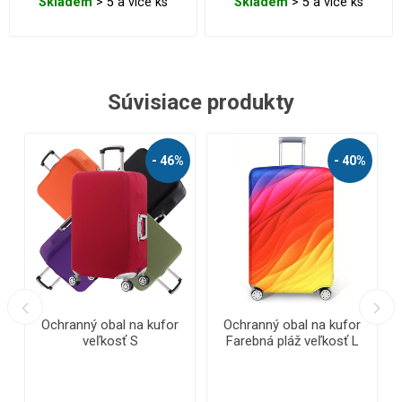
Skladem
> 5 a více ks
Skladem
> 5 a více ks
Súvisiace produkty
%
- 44%
- 49%
Ochranný obal na kufor
Ochranný obal na kufor
Farebná pláž veľkosť M
Farebná pláž veľkosť S