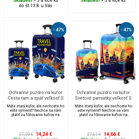
Skladem
> 5 a více ks
Skladem
> 5 a více ks
do št 13.8. u Vás
- 47%
- 47%
Ochranné puzdro na kufor
Ochranné puzdro na kufor
Cesta tam a späť veľkosť S
Svetové pamiatky veľkosť S
Máte starý kufor, ale nechcete ho
Máte starý kufor, ale nechcete ho
ešte vymeniť? Nechce sa vám
ešte vymeniť? Nechce sa vám
platiť za fóliovanie kufrov na
platiť za fóliovanie kufrov na
letiskách?
letiskách?
14,24 €
14,66 €
27,09 €
27,51 €