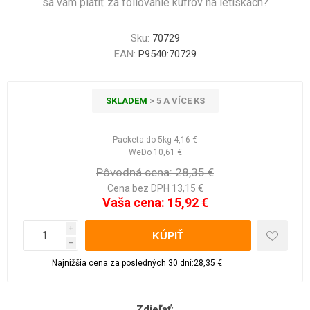
sa vám platiť za fóliovanie kufrov na letiskách?
Sku:
70729
EAN:
P9540:70729
SKLADEM
> 5 A VÍCE KS
Packeta do 5kg
4,16 €
WeDo
10,61 €
Pôvodná cena:
28,35 €
Cena bez DPH 13,15 €
Vaša cena:
15,92 €
i
h
Najnižšia cena za posledných 30 dní:28,35 €
Zdieľať: