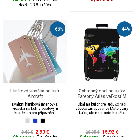
do št 13.8. u Vás
- 66%
- 44%
Hliníková visačka na kufr
Ochranný obal na kufor
Aircraft
Farebný Atlas veľkosť M
Kvalitní hliníková jmenovka,
Obal na kufor pre ľudí, čo radi
visačka na kufr s ocelovým
všetko zmapované? Máte starý
kroužkem pro připevnění.
kufor, ale nechcete ho ešte
vymeniť? Nechce sa vám platiť za
fóliovanie kufrov na letiskách?
2,90 €
15,92 €
8,40 €
28,35 €