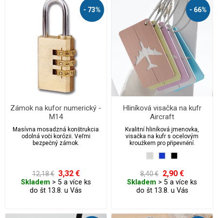
- 73%
- 66%
Zámok na kufor numerický -
Hliníková visačka na kufr
M14
Aircraft
Masívna mosadzná konštrukcia
Kvalitní hliníková jmenovka,
odolná voči korózii. Veľmi
visačka na kufr s ocelovým
bezpečný zámok.
kroužkem pro připevnění.
3,32 €
2,90 €
12,18 €
8,40 €
Skladem
> 5 a více ks
Skladem
> 5 a více ks
do št 13.8. u Vás
do št 13.8. u Vás