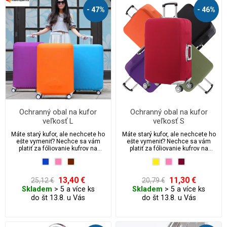
- 47%
- 46%
Ochranný obal na kufor
Ochranný obal na kufor
veľkosť L
veľkosť S
Máte starý kufor, ale nechcete ho
Máte starý kufor, ale nechcete ho
ešte vymeniť? Nechce sa vám
ešte vymeniť? Nechce sa vám
platiť za fóliovanie kufrov na
platiť za fóliovanie kufrov na
letiskách?
letiskách?
13,40 €
11,30 €
25,12 €
20,79 €
Skladem
> 5 a více ks
Skladem
> 5 a více ks
do št 13.8. u Vás
do št 13.8. u Vás