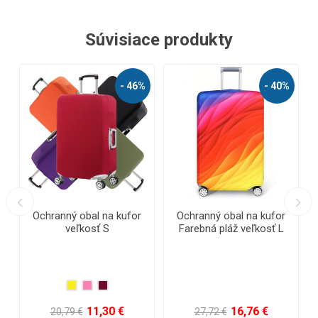
Súvisiace produkty
%
- 44%
- 49%
Ochranný obal na kufor
Ochranný obal na kufor
Farebná pláž veľkosť M
Farebná pláž veľkosť S
15,92 €
14,24 €
28,35 €
27,72 €