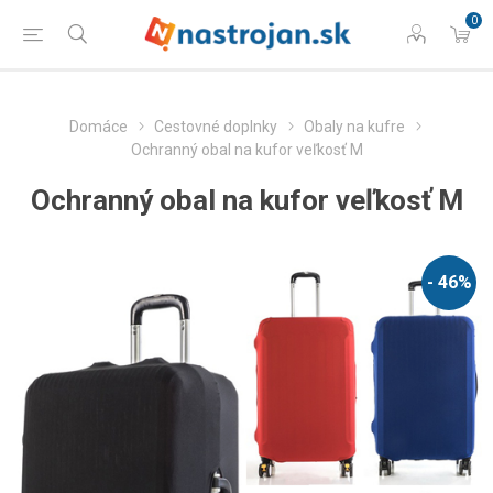
0
Domáce
Cestovné doplnky
Obaly na kufre
Ochranný obal na kufor veľkosť M
Ochranný obal na kufor veľkosť M
- 46%