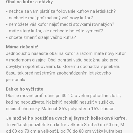
Obal na kufor a otázky
- nechce sa vám platiť za foliovanie kufrov na letiskách?
- nechcete mať poškriabaný váš nový kufor?
- nemôžete váš kufor nájsť medzi stovkami rovnakých?
- máte starý kufor, ale nechcete ho ešte vymeniť?
- chcete zmeniť dizajn vášho kufra?
Máme riešenie!
Jednoducho nasadíte obal na kufor a razom máte nový kufor
v modernom dizajne. Obal ochráni vašu batožinu ako pred
obvyklým opotrebovaním, ku ktorému dochádza v priebehu
času, tak pred nešetrným zaobchádzaním letiskového
personálu.
Ľahko ho vyčistíte
Obal je možné prať ručne pri 30 ° C a veľmi pohodlne zložiť,
keď ho nepoužívate. Nežehliť, nebieliť, nesušiť v sušičke,
nečistiť chemicky. Materiál: 85% polyester a 15% elastan
Je možné ho použiť na dvoch aj štyroch kolieskové kufre.
Tri veľkosti použiteľné na kufre veľkosti S od 50 do 60 cm, M
od 60 do 70 cm a veľkosť L od 70 do 80 cm výšky kufra bez