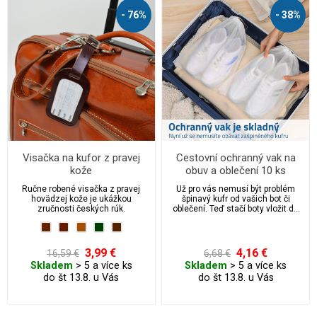
- 76%
- 38%
Visačka na kufor z pravej
Cestovní ochranný vak na
kože
obuv a oblečení 10 ks
Ručne robené visačka z pravej
Už pro vás nemusí být problém
hovädzej kože je ukážkou
špinavý kufr od vašich bot či
zručnosti českých rúk.
oblečení. Teď stačí boty vložit do
tohoto ochranného vaku, díky
kterému bude váš kufr i batoh
čistý.
3,99 €
4,16 €
16,59 €
6,68 €
Skladem
> 5 a více ks
Skladem
> 5 a více ks
do št 13.8. u Vás
do št 13.8. u Vás