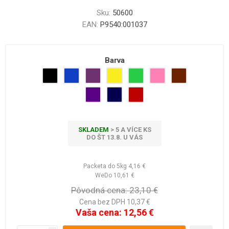
Sku:
50600
EAN:
P9540:001037
Barva
SKLADEM
> 5 A VÍCE KS
DO ŠT 13.8. U VÁS
Packeta do 5kg
4,16 €
WeDo
10,61 €
Pôvodná cena:
23,10 €
Cena bez DPH 10,37 €
Vaša cena:
12,56 €