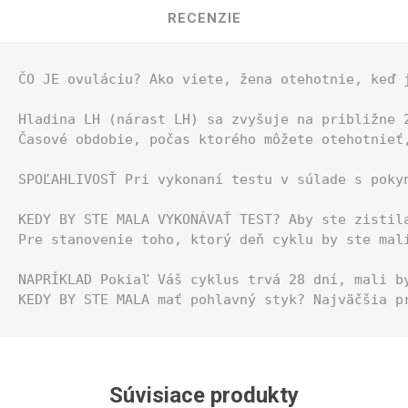
RECENZIE
ČO JE ovuláciu? Ako viete, žena otehotnie, keď 
Hladina LH (nárast LH) sa zvyšuje na približne 
Časové obdobie, počas ktorého môžete otehotnieť
SPOĽAHLIVOSŤ Pri vykonaní testu v súlade s poky
KEDY BY STE MALA VYKONÁVAŤ TEST? Aby ste zistil
Pre stanovenie toho, ktorý deň cyklu by ste mal
NAPRÍKLAD Pokiaľ Váš cyklus trvá 28 dní, mali b
KEDY BY STE MALA mať pohlavný styk? Najväčšia p
Súvisiace produkty