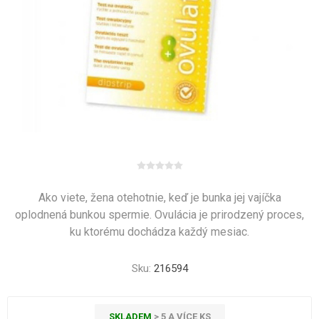
Ako viete, žena otehotnie, keď je bunka jej vajíčka
oplodnená bunkou spermie. Ovulácia je prirodzený proces,
ku ktorému dochádza každý mesiac.
Sku:
216594
SKLADEM
> 5 A VÍCE KS