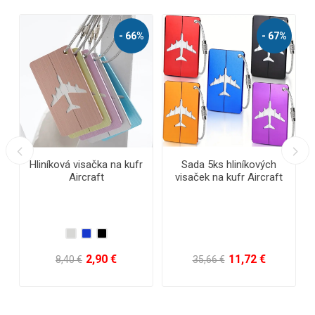
- 66%
- 67%
vá visačka na kufr
Sada 5ks hliníkových
Reflexný
Aircraft
visaček na kufr Aircraft
2,90 €
11,72 €
0,80
,40 €
35,66 €