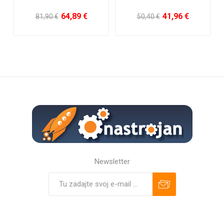
10,04 €
4,16 €
17,64 €
6,68 €
Newsletter
Predplatiť
Odhlásiť