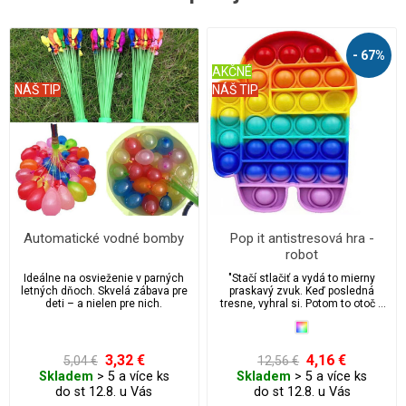
- 67%
AKČNÉ
NÁŠ TIP
NÁŠ TIP
Automatické vodné bomby
Pop it antistresová hra -
robot
Ideálne na osvieženie v parných
"Stačí stlačiť a vydá to mierny
letných dňoch. Skvelá zábava pre
praskavý zvuk. Keď posledná
deti – a nielen pre nich.
tresne, vyhral si. Potom to otoč a
začni znova! Nekonečne
opakovane použiteľné a
umývateľné. Hračka Pop it je
ideálny pre úľavu od stresu a
3,32 €
4,16 €
5,04 €
12,56 €
úzkosti, vhodná pre autistov.
Skladem
> 5 a více ks
Skladem
> 5 a více ks
Prichytili ste niekedy svoje deti
do st 12.8. u Vás
do st 12.8. u Vás
alebo možno aj seba, keď
praskajú bublinkovou fóliou