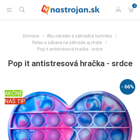
0
Domáce
Aku náradie a záhradná technika
Relax a zábava na záhrade aj chate
Pop it antistresová hračka - srdce
Pop it antistresová hračka - srdce
- 66%
AKČNÉ
NÁŠ TIP