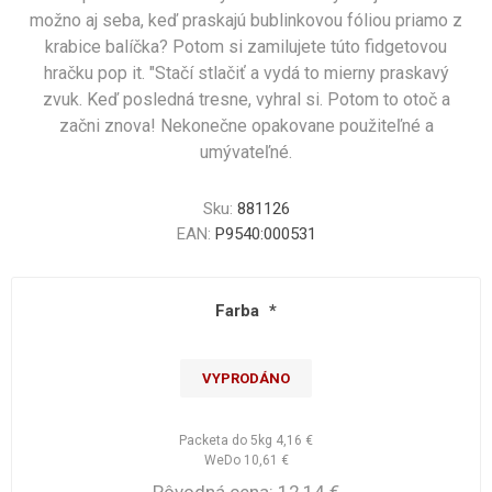
možno aj seba, keď praskajú bublinkovou fóliou priamo z
krabice balíčka? Potom si zamilujete túto fidgetovou
hračku pop it. "Stačí stlačiť a vydá to mierny praskavý
zvuk. Keď posledná tresne, vyhral si. Potom to otoč a
začni znova! Nekonečne opakovane použiteľné a
umývateľné.
Sku:
881126
EAN:
P9540:000531
Farba
*
VYPRODÁNO
Packeta do 5kg
4,16 €
WeDo
10,61 €