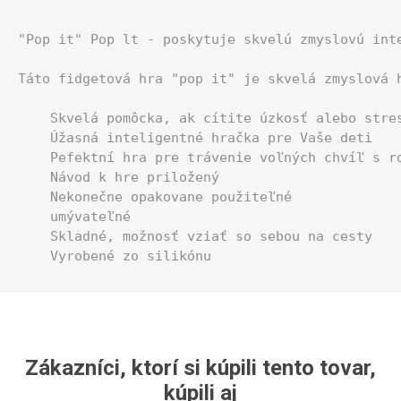
"Pop it" Pop lt - poskytuje skvelú zmyslovú int
Táto fidgetová hra "pop it" je skvelá zmyslová 
    Skvelá pomôcka, ak cítite úzkosť alebo stres
    Úžasná inteligentné hračka pre Vaše deti

    Pefektní hra pre trávenie voľných chvíľ s ro
    Návod k hre priložený

    Nekonečne opakovane použiteľné

    umývateľné

    Skladné, možnosť vziať so sebou na cesty

    Vyrobené zo silikónu
Zákazníci, ktorí si kúpili tento tovar,
kúpili aj