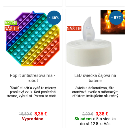
priamo z krabice balíčka? Potom
si zamilujete túto fidgetovou
hračku pop it.
- 46%
- 87%
AKČNÉ
NÁŠ TIP
NÁŠ TIP
Pop it antistresová hra -
LED sviečka čajová na
robot
batérie
"Stačí stlačiť a vydá to mierny
Sviečka dekoratívna, žlto-
praskavý zvuk. Keď posledná
oranžové svetlo s mihotavým
tresne, vyhral si. Potom to otoč a
efektom imitujúcim skutočný
začni znova! Nekonečne
plameň.
opakovane použiteľné a
umývateľné. Hračka Pop it je
ideálny pre úľavu od stresu a
8,36 €
0,38 €
15,50 €
2,90 €
úzkosti, vhodná pre autistov.
Vyprodáno
Skladem
> 5 a více ks
Prichytili ste niekedy svoje deti
do st 12.8. u Vás
alebo možno aj seba, keď
praskajú bublinkovou fóliou