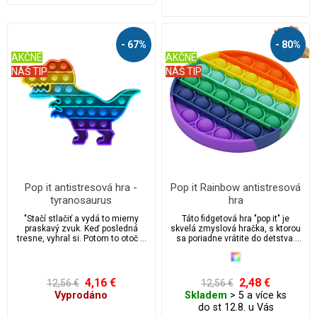
priamo z krabice balíčka? Potom
si zamilujete túto fidgetovou
hračku pop it.
- 67%
- 80%
AKČNÉ
AKČNÉ
NÁŠ TIP
NÁŠ TIP
Pop it antistresová hra -
Pop it Rainbow antistresová
tyranosaurus
hra
"Stačí stlačiť a vydá to mierny
Táto fidgetová hra "pop it" je
praskavý zvuk. Keď posledná
skvelá zmyslová hračka, s ktorou
tresne, vyhral si. Potom to otoč a
sa poriadne vrátite do detstva.
začni znova! Nekonečne
Hračka Pop it je ideálny pre úľavu
opakovane použiteľné a
od stresu a úzkosti, vhodná pre
umývateľné. Hračka Pop it je
autistov. Prichytili ste niekedy
ideálny pre úľavu od stresu a
svoje deti alebo možno aj seba,
4,16 €
2,48 €
12,56 €
12,56 €
úzkosti, vhodná pre autistov.
keď praskajú bublinkovou fóliou
Vyprodáno
Skladem
> 5 a více ks
Prichytili ste niekedy svoje deti
priamo z krabice balíčka? Potom
do st 12.8. u Vás
alebo možno aj seba, keď
si zamilujete túto fidgetovou