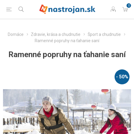
0
Domáce
Zdravie, krása a chudnutie
Šport a chudnutie
Ramenné popruhy na ťahanie saní
Ramenné popruhy na ťahanie saní
- 50%