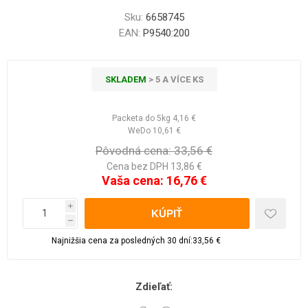
Sku:
6658745
EAN:
P9540:200
SKLADEM
> 5 A VÍCE KS
Packeta do 5kg
4,16 €
WeDo
10,61 €
Pôvodná cena:
33,56 €
Cena bez DPH 13,86 €
Vaša cena:
16,76 €
i
h
Najnižšia cena za posledných 30 dní:33,56 €
Zdieľať: