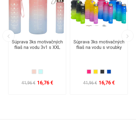
rava 3ks motivačných
Súprava 3ks motivačných
Závesný
aš na vodu 3v1 s XXL
fliaš na vodu s vroubky
systém 
rkou 2000ml, 900ml,
3v1 s XXL odmerkou
T
500ml
2000ml, 900ml, 500ml
16,76 €
16,76 €
41,96 €
41,96 €
50,36