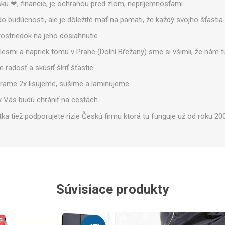
Zobraziť viac
ásku ❤, financie, je ochranou pred zlom, nepríjemnosťami.
do budúcnosti, ale je dôležité mať na pamäti, že každý svojho šťastia
prostriedok na jeho dosiahnutie.
esmi a napriek tomu v Prahe (Dolní Břežany) sme si všimli, že nám tu 
Legíny
radosť a skúsiť šíriť šťastie.
erame 2x lisujeme, sušíme a laminujeme.
ky Vás budú chrániť na cestách.
ka tiež podporujete rizie Českú firmu ktorá tu funguje už od roku 20
Súvisiace produkty