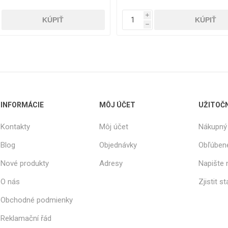
i
h
INFORMÁCIE
MÔJ ÚČET
UŽITOČ
Kontakty
Môj účet
Nákupný 
Blog
Objednávky
Obľúben
Nové produkty
Adresy
Napište
O nás
Zjistit s
Obchodné podmienky
Reklamační řád