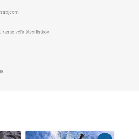
Zobraziť viac
 strojcom.
rastie veľa štvorlístkov.
08.