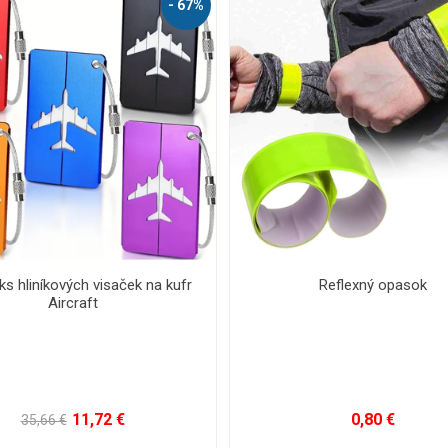
- 41%
eodolné púzdro na telefón
Bezpečnostní lankový TSA 
zámek
3,32 €
8,36 €
5,67 €
12,56 €