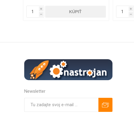
i
i
h
h
Newsletter
Predplatiť
Odhlásiť