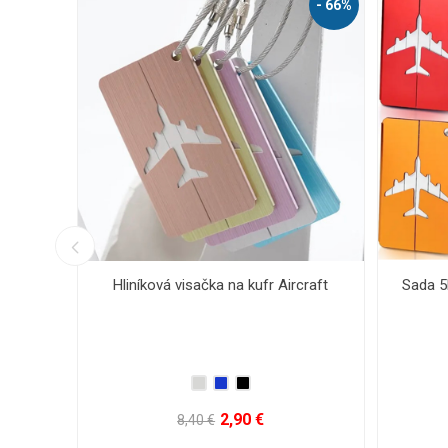
- 67%
a kufr
Reflexný opasok
Vod
0,80 €