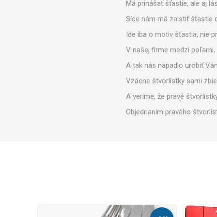
Má prinášať šťastie, ale aj l
Síce nám má zaistiť šťastie 
Ide iba o motív šťastia, nie 
V našej firme medzi poľami, l
A tak nás napadlo urobiť Vám 
Vzácne štvorlístky sami zbi
A veríme, že pravé štvorlíst
Objednaním pravého štvorlíst