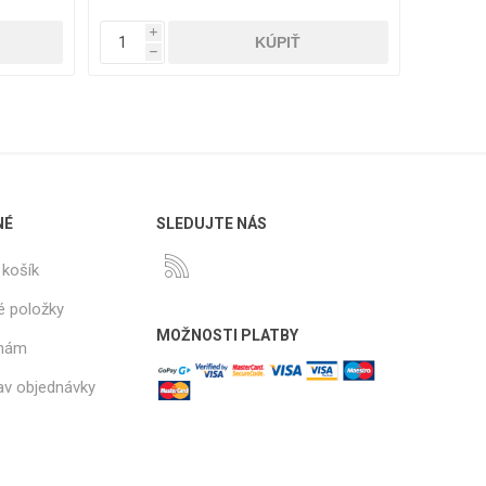
i
i
h
h
NÉ
SLEDUJTE NÁS
košík
é položky
MOŽNOSTI PLATBY
 nám
tav objednávky