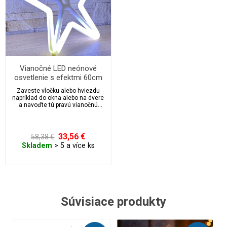
Vianočné LED neónové
osvetlenie s efektmi 60cm
Zaveste vločku alebo hviezdu
napríklad do okna alebo na dvere
a navoďte tú pravú vianočnú
atmosféru nielen u vás doma, ale
aj pre všetkých okoloidúcich.
33,56 €
58,38 €
Skladem
> 5 a více ks
Súvisiace produkty