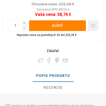
Pôvodná cena:
205,38 €
Cena bez DPH 48,55 €
Vaša cena:
58,76 €
i
h
Najnižšia cena za posledných 30 dní:205,38 €
Zdieľať:
POPIS PRODUKTU
RECENZIE
LED neónová vločka je neprehliadnuteľná a tvorí skutočne