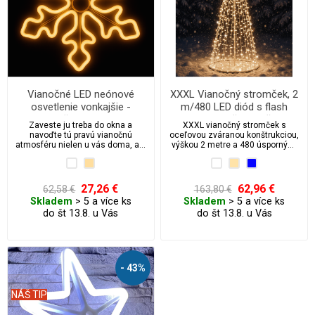
Vianočné LED neónové
XXXL Vianočný stromček, 2
osvetlenie vonkajšie -
m/480 LED diód s flash
vločka 43 cm
efektom a časovačom
Zaveste ju treba do okna a
XXXL vianočný stromček s
navoďte tú pravú vianočnú
oceľovou zváranou konštrukciou,
atmosféru nielen u vás doma, ale
výškou 2 metre a 480 úspornými
aj pre všetkých okoloidúcich.
LED diódami s FLASH efektom.
Masívny rám z oceľových trubiek
odolá vetru, mrazu aj vlhku –
tento stromček po prvej
27,26 €
62,96 €
62,58 €
163,80 €
„fukajnici“ rozhodne nebudete
Skladem
> 5 a více ks
Skladem
> 5 a více ks
hľadať u susedov. Vďaka krytiu
do št 13.8. u Vás
do št 13.8. u Vás
IP44, 5m prívodnému káblu a
minimálnemu príkonu je ideálna
ako spoľahlivá vonkajšia (i
vnútorná) dekorácia na mnoho
sezón.
- 43%
NÁŠ TIP