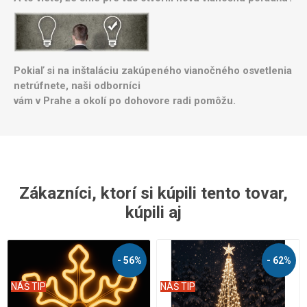
Pokiaľ si na inštaláciu zakúpeného vianočného osvetlenia
netrúfnete, naši odborníci
vám v Prahe a okolí po dohovore radi pomôžu.
Zákazníci, ktorí si kúpili tento tovar,
kúpili aj
- 56%
- 62%
NÁŠ TIP
NÁŠ TIP