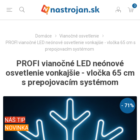
0
Domáce
Vianočné osvetlenie
PROFI vianočné LED neónové osvetlenie vonkajšie - vločka 65 cm s
prepojovacím systémom
PROFI vianočné LED neónové
osvetlenie vonkajšie - vločka 65 cm
s prepojovacím systémom
- 71%
NÁŠ TIP
NOVINKA