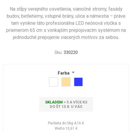
Na stĺpy verejného osvetlenia, vianočné stromy, fasády
budov, betlehemy, vstupné brány, ulice a námestia – práve
tam vynikne táto profesionálna LED neónová vločka s
priemerom 65 cm s vonkajším prepojovacím systémom na
jednoduché prepojenie viacerých motívov za sebou.
Sku:
330220
Farba
*
SKLADEM
> 5 A VÍCE KS
DO ŠT 13.8. U VÁS
Packeta do 5kg
4,16 €
WeDo
10,61 €