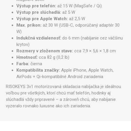
Výstup pre telefón:
až 15 W (MagSafe / Qi)
Výstup pre slúchadlá:
až 5 W
Výstup pre Apple Watch:
až 2,5 W
Max. príkon:
až 30 W (USB-C, odporúčaný adaptér 30
W)
Indukčná vzdialenosť:
do 6 mm (nabíjanie cez väčšinu
krytov)
Rozmery v zloženom stave:
cca 7,9 × 5,6 × 1,8 cm
Hmotnosť:
cca 82 g (0,2 lb)
Farba:
čierna
Kompatibilita značky:
Apple iPhone, Apple Watch,
AirPods + Qi-kompatibilné Android zariadenia
RISOKEYS 3v1 motorizovaná skladacia nabíjačka je ideálnou
voľbou pre všetkých, ktorí chcú mať telefón, hodinky aj
slúchadlá vždy pripravené – a zároveň chcú, aby nabíjanie
vyzeralo rovnako luxusne ako ich zariadenia.