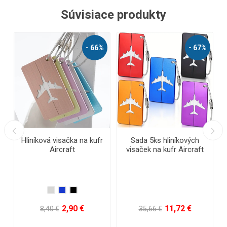
Súvisiace produkty
- 67%
5ks hliníkových
Reflexný opasok
Vodeodolné 
k na kufr Aircraft
tele
11,72 €
0,80 €
3
,66 €
5,67 €