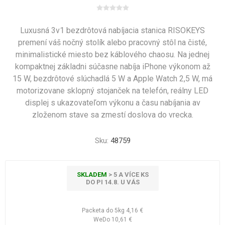
Luxusná 3v1 bezdrôtová nabíjacia stanica RISOKEYS
premení váš nočný stolík alebo pracovný stôl na čisté,
minimalistické miesto bez káblového chaosu. Na jednej
kompaktnej základni súčasne nabíja iPhone výkonom až
15 W, bezdrôtové slúchadlá 5 W a Apple Watch 2,5 W, má
motorizovane sklopný stojanček na telefón, reálny LED
displej s ukazovateľom výkonu a času nabíjania av
zloženom stave sa zmestí doslova do vrecka.
Sku:
48759
SKLADEM
> 5 A VÍCE KS
DO PI 14.8. U VÁS
Packeta do 5kg
4,16 €
WeDo
10,61 €