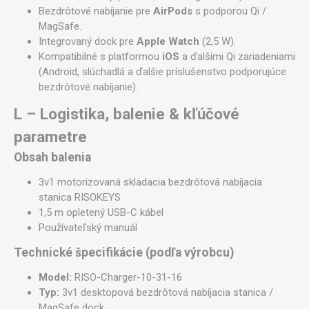
Bezdrôtové nabíjanie pre
AirPods
s podporou Qi /
MagSafe.
Integrovaný dock pre
Apple Watch
(2,5 W).
Kompatibilné s platformou
iOS
a ďalšími Qi zariadeniami
(Android, slúchadlá a ďalšie príslušenstvo podporujúce
bezdrôtové nabíjanie).
L – Logistika, balenie & kľúčové
parametre
Obsah balenia
3v1 motorizovaná skladacia bezdrôtová nabíjacia
stanica RISOKEYS
1,5 m opletený USB-C kábel
Používateľský manuál
Technické špecifikácie (podľa výrobcu)
Model:
RISO-Charger-10-31-16
Typ:
3v1 desktopová bezdrôtová nabíjacia stanica /
MagSafe dock