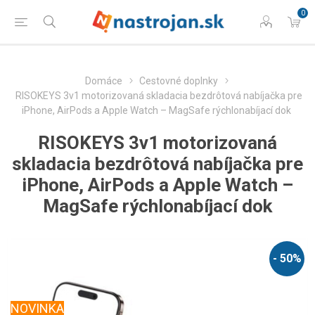
0
Domáce
Cestovné doplnky
RISOKEYS 3v1 motorizovaná skladacia bezdrôtová nabíjačka pre
iPhone, AirPods a Apple Watch – MagSafe rýchlonabíjací dok
RISOKEYS 3v1 motorizovaná
skladacia bezdrôtová nabíjačka pre
iPhone, AirPods a Apple Watch –
MagSafe rýchlonabíjací dok
- 50%
NOVINKA