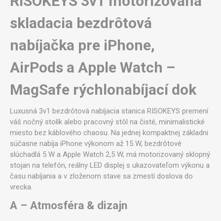
RISOKEYS 3v1 motorizovaná
skladacia bezdrôtová
nabíjačka pre iPhone,
AirPods a Apple Watch –
MagSafe rýchlonabíjací dok
Luxusná 3v1 bezdrôtová nabíjacia stanica RISOKEYS premení
váš nočný stolík alebo pracovný stôl na čisté, minimalistické
miesto bez káblového chaosu. Na jednej kompaktnej základni
súčasne nabíja iPhone výkonom až 15 W, bezdrôtové
slúchadlá 5 W a Apple Watch 2,5 W, má motorizovaný sklopný
stojan na telefón, reálny LED displej s ukazovateľom výkonu a
času nabíjania a v zloženom stave sa zmestí doslova do
vrecka.
A – Atmosféra & dizajn