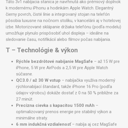
Táto 3v1 nabíjacia stanica je navrhnutá ako prémiový doplnok
k modernému iPhonu a hodinkám Apple Watch. Elegantný
čierny povrch, čisté línie a integrovaný stojan na telefón
pôsobia luxusne na nočnom stolíku, v kancelárii aj v hotelovej
izbe. Motorizované sklápanie držiaka telefónu (podľa modelu)
umožňuje plynulo prispôsobiť uhol displeja – ideálne na
sledovanie času, notifikácií alebo filmov počas nabíjania.
T – Technológie & výkon
Rýchle bezdrôtové nabíjanie MagSafe
– až 15 W pre
iPhone, 5 W pre AirPods a 2,5 W pre Apple Watch
súčasne.
QC3.0 / až 30 W vstup
– nabíjačka využíva moderný
rýchlonabíjací štandard, takže iPhone 16 Pro (podľa
údajov výrobcu) dokáže dostať z 0 na 50 % približne za
27 minút.
Precízna cievka s kapacitou 1500 mAh
–
optimalizovaný prenos energie pre stabilný výkon a
minimálne straty.
6 mm indukčná vzdialenosť
– nabíja aj cez MagSafe