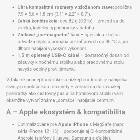
Ultra kompaktné rozmery v zloženom stave:
približne
7,9 × 5,6 × 1,8 cm (3,1" × 2,2" × 0,7").
Ľahká konštrukcia:
cca 82 g (0,2 lb) – zmestí sa do
vrecka, kabelky aj priehradky v batohu.
Zinkové „ice-magnetic“ šasi
– špeciálna zliatina
odvádza teplo a pomáha udržať povrch do 40 °C aj pri
dlhom nabíjaní vysokým výkonom.
1,5 m opletený USB-C kábel
– dostatočný dosah od
zásuvky k nočnému stolíku alebo pracovnému stolu,
navyše odolný proti lámaniu.
Vďaka skladacej konštrukcii a nízkej hmotnosti je nabíjačka
skvelým spoločníkom na cesty – zmestí sa do rovnakej
priehradky ako cestovný pas a na hotelovom stolíku vám
okamžite vytvorí známe „domáce“ nabíjacie centrum.
A – Apple ekosystém & kompatibilita
Optimalizované pre
Apple iPhone
s MagSafe (napr.
séria iPhone 12–16) – podporuje aj Qi-kompatibilné
Android telefóny (Huawei, Samsung a ďalšie).