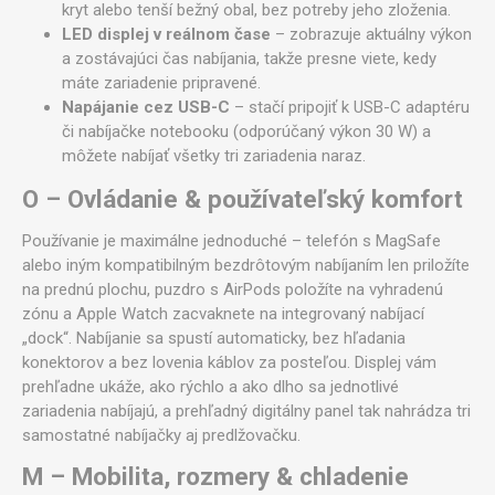
kryt alebo tenší bežný obal, bez potreby jeho zloženia.
LED displej v reálnom čase
– zobrazuje aktuálny výkon
a zostávajúci čas nabíjania, takže presne viete, kedy
máte zariadenie pripravené.
Napájanie cez USB-C
– stačí pripojiť k USB-C adaptéru
či nabíjačke notebooku (odporúčaný výkon 30 W) a
môžete nabíjať všetky tri zariadenia naraz.
O – Ovládanie & používateľský komfort
Používanie je maximálne jednoduché – telefón s MagSafe
alebo iným kompatibilným bezdrôtovým nabíjaním len priložíte
na prednú plochu, puzdro s AirPods položíte na vyhradenú
zónu a Apple Watch zacvaknete na integrovaný nabíjací
„dock“. Nabíjanie sa spustí automaticky, bez hľadania
konektorov a bez lovenia káblov za posteľou. Displej vám
prehľadne ukáže, ako rýchlo a ako dlho sa jednotlivé
zariadenia nabíjajú, a prehľadný digitálny panel tak nahrádza tri
samostatné nabíjačky aj predlžovačku.
M – Mobilita, rozmery & chladenie