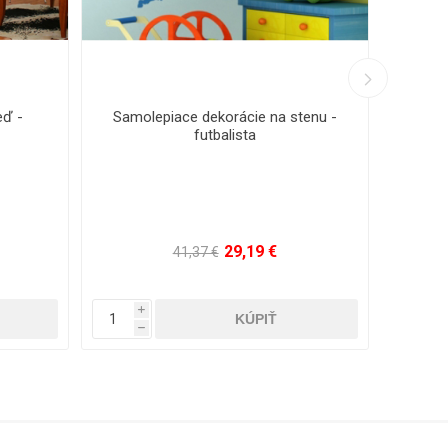
eď -
Samolepiace dekorácie na stenu -
Samol
futbalista
29,19 €
41,37 €
i
i
h
h