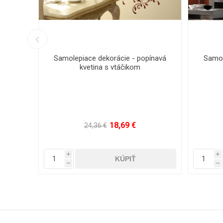
Samolepiace dekorácie - popínavá
Samol
kvetina s vtáčikom
18,69 €
24,36 €
i
i
h
h