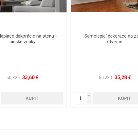
epiace dekorácie na stenu -
Samolepící dekorace na z
čínske znaky
čtverce
33,60 €
35,28 €
50,82 €
50,23 €
i
h