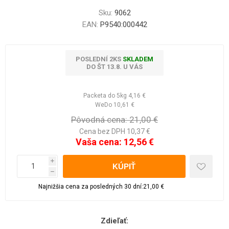
Sku:
9062
EAN:
P9540:000442
POSLEDNÍ 2KS
SKLADEM
DO ŠT 13.8. U VÁS
Packeta do 5kg
4,16 €
WeDo
10,61 €
Pôvodná cena:
21,00 €
Cena bez DPH 10,37 €
Vaša cena:
12,56 €
i
h
Najnižšia cena za posledných 30 dní:21,00 €
Zdieľať: