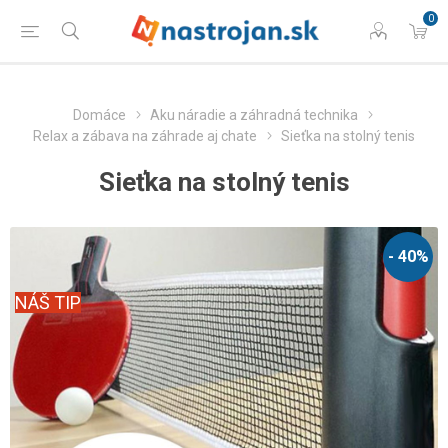
0
Domáce
Aku náradie a záhradná technika
Relax a zábava na záhrade aj chate
Sieťka na stolný tenis
Sieťka na stolný tenis
- 40%
NÁŠ TIP