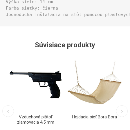
Výška siete: 14 cm

Farba sieťky: čierna

Jednoduchá inštalácia na stôl pomocou plastovýc
Súvisiace produkty
z
Vzduchová pištoľ
Hojdacia sieť Bora Bora
zlamovacia 4,5 mm