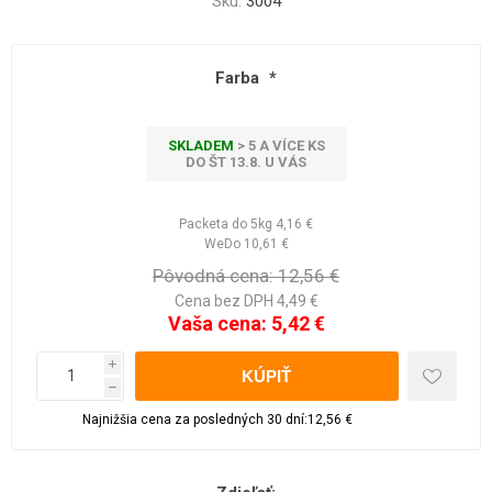
Sku:
3004
Farba
*
SKLADEM
> 5 A VÍCE KS
DO ŠT 13.8. U VÁS
Packeta do 5kg
4,16 €
WeDo
10,61 €
Pôvodná cena:
12,56 €
Cena bez DPH 4,49 €
Vaša cena:
5,42 €
i
h
Najnižšia cena za posledných 30 dní:12,56 €