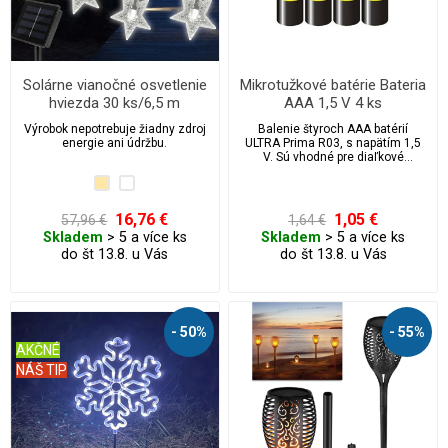
Solárne vianočné osvetlenie
Mikrotužkové batérie Bateria
hviezda 30 ks/6,5 m
AAA 1,5 V 4 ks
Výrobok nepotrebuje žiadny zdroj
Balenie štyroch AAA batérií
energie ani údržbu.
ULTRA Prima R03, s napätím 1,5
V. Sú vhodné pre diaľkové
ovládače, fotoaparáty, vianočné
svetelné reťaze, hodiny, svetlá a
pod.
16,76 €
1,05 €
57,96 €
1,64 €
Skladem
> 5 a více ks
Skladem
> 5 a více ks
do št 13.8. u Vás
do št 13.8. u Vás
- 50%
- 55%
AKČNÉ
NÁŠ TIP