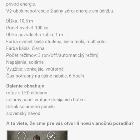
prívod energie.
Výrobok nepotrebuje žiadny zdroj energie ani údržbu.
Dĺžka: 10,5 m
Počet svetiel: 100 ks
Dĺžka prívodného kábla: 1 m
Farba svetiel: biela studená, biela teplá, multicolor
Farba kábla: čierna
Počet režimov: 3 (on/off/automatický režim)
Napájanie: solárne
Využitie: vonkajšie, vnútorné
Čas potrebný na úplné nabitie: 6 hodín
Balenie obsahuje:
reťaz s LED diódami
solárny panel vrátane dobíjacích batérií
držiak solárneho panelu
slovenský návod
A to viete, že sme pre vás otvorili novú vianočnú poradňu?