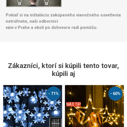
Pokiaľ si na inštaláciu zakúpeného vianočného osvetlenia
netrúfnete, naši odborníci
vám v Prahe a okolí po dohovore radi pomôžu.
Zákazníci, ktorí si kúpili tento tovar,
kúpili aj
- 71%
- 60%
NÁŠ TIP