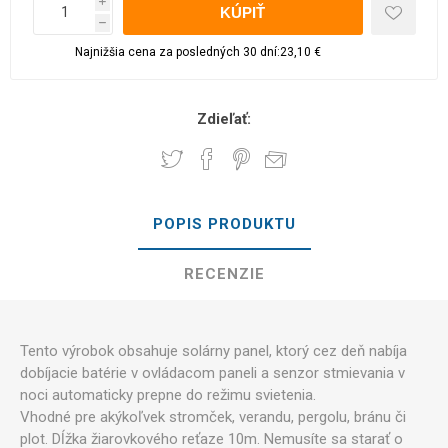
i
h
Najnižšia cena za posledných 30 dní:23,10 €
Zdieľať:
POPIS PRODUKTU
RECENZIE
Tento výrobok obsahuje solárny panel, ktorý cez deň nabíja
dobíjacie batérie v ovládacom paneli a senzor stmievania v
noci automaticky prepne do režimu svietenia.
Vhodné pre akýkoľvek stromček, verandu, pergolu, bránu či
plot. Dĺžka žiarovkového reťaze 10m. Nemusíte sa starať o