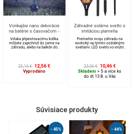
Vonkajšie nano dekorácie
Záhradné solárne svetlo s
na batérie s časovačom -
imitáciou plameňa
vločka
Vďaka připevňovacímu kolíka
Premeňte svoju záhradu na
môžete zapichnúť do zeme na
exotický raj týmito ozdobnými
záhradu, alebo na balkón do
svetlami. LED svetlo vo vnútri
kvetináča, prípadne vďaka očku
lampy na solárny pohon
kamkoľvek zavesiť. S funkciou
napodobňuje tancujúci oheň,
časovača, automatické vypnutie
ktorý po zapnutí vydrží v tme žiariť
po 6 hodinách a opätovné
až 8 hodín.
12,56 €
10,46 €
25,16 €
23,06 €
zapnutie po 18 hodinách. Vytvorí
Vyprodáno
Skladem
> 5 a více ks
krásnu a veľmi decentné
do št 13.8. u Vás
atmosféru.
Súvisiace produkty
- 44%
- 56%