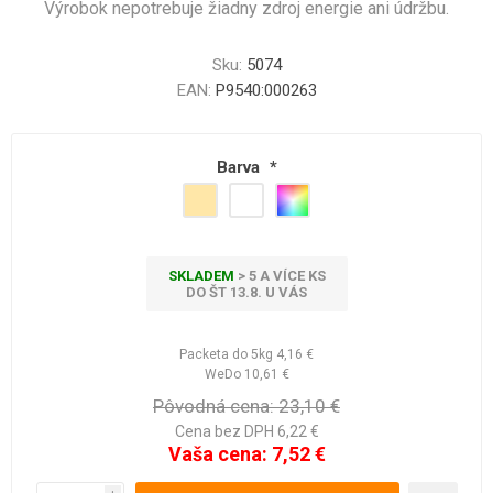
Výrobok nepotrebuje žiadny zdroj energie ani údržbu.
Sku:
5074
EAN:
P9540:000263
Barva
*
SKLADEM
> 5 A VÍCE KS
DO ŠT 13.8. U VÁS
Packeta do 5kg
4,16 €
WeDo
10,61 €
Pôvodná cena:
23,10 €
Cena bez DPH 6,22 €
Vaša cena:
7,52 €