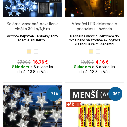
Solárne vianočné osvetlenie
Vánoční LED dekorace s
vločka 30 ks/6,5 m
přísavkou - hvězda
Výrobok nepotrebuje žiadny zdroj
Nádherná vánoční dekorace do
energie ani údržbu.
okna nebo na stromeček. Vytvoří
krásnou a velmi decentní
atmosféru. Na výběr máme z
několika dalších motivů.
16,76 €
4,16 €
57,96 €
10,46 €
Skladem
> 5 a více ks
Skladem
> 5 a více ks
do št 13.8. u Vás
do št 13.8. u Vás
- 71%
- 36%
NÁŠ TIP