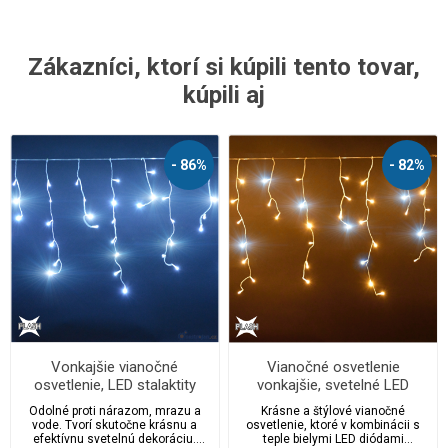
Zákazníci, ktorí si kúpili tento tovar,
kúpili aj
- 86%
- 82%
Vonkajšie vianočné
Vianočné osvetlenie
osvetlenie, LED stalaktity
vonkajšie, svetelné LED
630 ks/25 m s FLASH a
kvaple 210 ks/10 m s flash
Odolné proti nárazom, mrazu a
Krásne a štýlové vianočné
časovačom
efektom a časovačom
vode. Tvorí skutočne krásnu a
osvetlenie, ktoré v kombinácii s
efektívnu svetelnú dekoráciu.
teple bielymi LED diódami