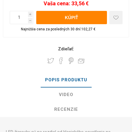
Vaša cena:
33,56 €
i
h
Najnižšia cena za posledných 30 dní:102,27 €
Zdieľať:
POPIS PRODUKTU
VIDEO
RECENZIE
LED žiarovky sú na rozdiel od klasického osvetlenia na