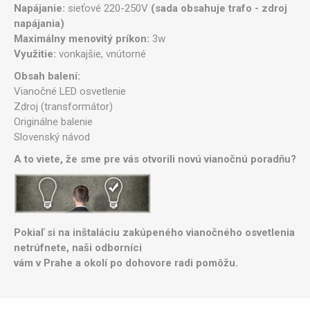
Napájanie:
sieťové 220-250V
(sada obsahuje trafo - zdroj
napájania)
Maximálny menovitý príkon:
3w
Využitie:
vonkajšie, vnútorné
Obsah balení:
Vianočné LED osvetlenie
Zdroj (transformátor)
Originálne balenie
Slovenský návod
A to viete, že sme pre vás otvorili novú vianočnú poradňu?
Pokiaľ si na inštaláciu zakúpeného vianočného osvetlenia
netrúfnete, naši odborníci
vám v Prahe a okolí po dohovore radi pomôžu.