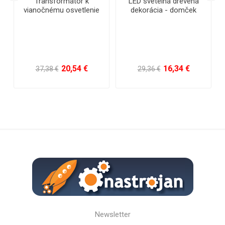
LED vianočná reťaz -
LED vianočná reťaz -
ježko, vonkajšie 1000 LED
ježko, vonkajšia 2000
/ 25 m s prepojovacím
LED/45 m s flash a
systémom a časovačom
časovačom
75,56 €
121,76 €
170,10 €
321,30 €
Newsletter