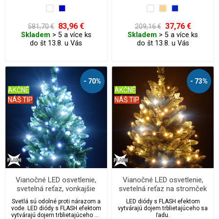
Možno ich navzájom prepájať.
navodzuje úplne úžasný svetelný
efekt.
83,96 €
37,76 €
581,70 €
209,16 €
Skladem
> 5 a více ks
Skladem
> 5 a více ks
do št 13.8. u Vás
do št 13.8. u Vás
- 70%
- 73%
AKČNÉ
AKČNÉ
NÁŠ TIP
NÁŠ TIP
Vianočné LED osvetlenie,
Vianočné LED osvetlenie,
svetelná reťaz, vonkajšie
svetelná reťaz na stromček
300ks/35m s FLASH
100 ks/10 m s FLASH
Svetlá sú odolné proti nárazom a
LED diódy s FLASH efektom
vode. LED diódy s FLASH efektom
vytvárajú dojem trblietajúceho sa
vytvárajú dojem trblietajúceho sa
ľadu.