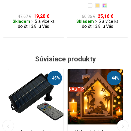
efekt.
19,28 €
25,16 €
47,67 €
66,36 €
Skladem
> 5 a více ks
Skladem
> 5 a více ks
do št 13.8. u Vás
do št 13.8. u Vás
Súvisiace produkty
%
- 56%
- 62%
NÁŠ TIP
NÁŠ TIP
N