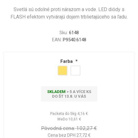
Svetlá sú odolné proti nárazom a vode. LED diódy s
FLASH efektom vytvárajú dojem trblietajúceho sa ľadu.
Sku:
6148
EAN:
P9540:6148
Farba
*
SKLADEM
> 5 A VÍCE KS
DO ŠT 13.8. U VÁS
Packeta do 5kg
4,16 €
WeDo
10,61 €
Pôvodná cena:
102,27 €
Cena bez DPH 27,72 €