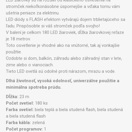
stromček niekoľkonásobne úspornejšie a vďaka tomu vám
ušetria peniaze za elektrinu.
LED diódy s FLASH efektom vytvárajú dojem trblietajúceho sa
ľadu. Prispôsobte si váš stromček podľa svojho!
V balení je celkom 180 LED žiaroviek, dĺžka žiarovkovej reťaze
je 18 metrov.
Toto osvetlenie je vhodné ako na vnútorné, tak aj vonkajšie
použitie.
Ozdobte si dom, balkón, záhradu alebo záhradný stan v lete,
zime alebo o vianociach.
Tieto LED svetlá sú odolné proti nárazom, mrazu a vode.
Dlhá životnosť, vysoká odolnosť, univerzálne použitie a
minimálna spotreba prúdu.
Dĺžka:
23 m
Počet svetiel:
180 ks
Farba svetiel:
biela teplá a biela studená flash, biela studená
a biela studená flash
Farba kábla:
zelená
Počet programov:
1