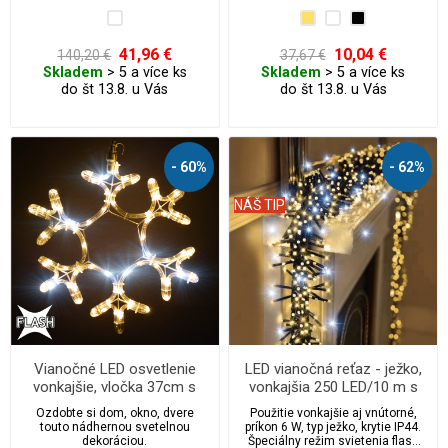
ľadu.
41,96 €
10,04 €
140,20 €
37,67 €
Skladem
> 5 a více ks
Skladem
> 5 a více ks
do št 13.8. u Vás
do št 13.8. u Vás
- 60%
- 62%
NÁŠ TIP
Vianočné LED osvetlenie
LED vianočná reťaz - ježko,
vonkajšie, vločka 37cm s
vonkajšia 250 LED/10 m s
FLASH
flash
Ozdobte si dom, okno, dvere
Použitie vonkajšie aj vnútorné,
touto nádhernou svetelnou
príkon 6 W, typ ježko, krytie IP44.
dekoráciou.
Špeciálny režim svietenia flash