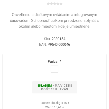
Osvetlenie s diaľkovým ovládaním a integrovaným
časovačom. Schopnosť celkom prirodzene splynúť s
okolím alebo miestom, kde je umiestnené.
Sku:
2030154
EAN:
P9540:000046
Farba
*
SKLADEM
> 5 A VÍCE KS
DO ŠT 13.8. U VÁS
Packeta do 5kg
4,16 €
WeDo
10,61 €