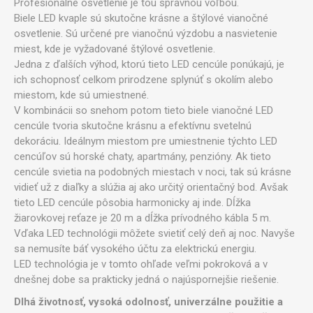
Profesionálne osvetlenie je tou správnou voľbou.
Biele LED kvaple sú skutočne krásne a štýlové vianočné
osvetlenie. Sú určené pre vianočnú výzdobu a nasvietenie
miest, kde je vyžadované štýlové osvetlenie.
Jedna z ďalších výhod, ktorú tieto LED cencúle ponúkajú, je
ich schopnosť celkom prirodzene splynúť s okolím alebo
miestom, kde sú umiestnené.
V kombinácii so snehom potom tieto biele vianočné LED
cencúle tvoria skutočne krásnu a efektívnu svetelnú
dekoráciu. Ideálnym miestom pre umiestnenie týchto LED
cencúľov sú horské chaty, apartmány, penzióny. Ak tieto
cencúle svietia na podobných miestach v noci, tak sú krásne
vidieť už z diaľky a slúžia aj ako určitý orientačný bod. Avšak
tieto LED cencúle pôsobia harmonicky aj inde. Dĺžka
žiarovkovej reťaze je 20 m a dĺžka prívodného kábla 5 m.
Vďaka LED technológii môžete svietiť celý deň aj noc. Navyše
sa nemusíte báť vysokého účtu za elektrickú energiu.
LED technológia je v tomto ohľade veľmi pokroková a v
dnešnej dobe sa prakticky jedná o najúspornejšie riešenie.
Dlhá životnosť, vysoká odolnosť, univerzálne použitie a