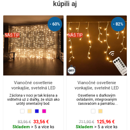
kúpili aj
- 60%
- 82%
NÁŠ TIP
NÁŠ TIP
Vianočné osvetlenie
Vianočné osvetlenie
vonkajšie, svetelná LED
vonkajšie, svetelné LED
záclona 400 ks/4,5 m
kvaple 1800 ks/45 m s
Záclona v noci je tak krásna a
Osvetlenie s diaľkovým
časovačom a diaľkovým
viditeľná už z diaľky, že slúži ako
ovládaním, integrovaným
ovládaním a pamäťou
určitý orientačný bod.
časovačom a pamäťou.
Schopnosť úplne prirodzene
splynúť s okolím alebo miestom,
kde je umiestnené.
33,56 €
125,96 €
83,96 €
711,90 €
Skladem
> 5 a více ks
Skladem
> 5 a více ks