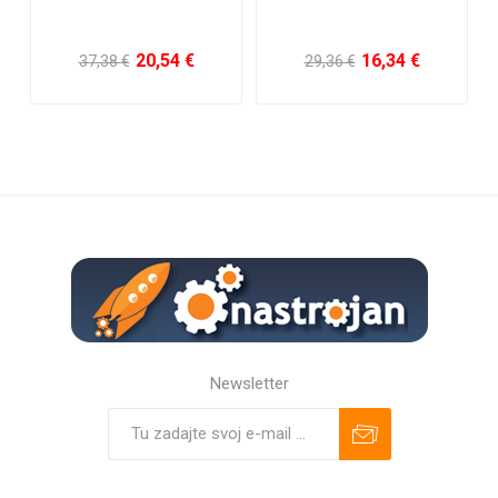
75,56 €
121,76 €
170,10 €
321,30 €
Newsletter
Predplatiť
Odhlásiť