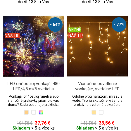
do št 13.8. u Vás
do št 13.8. u Vás
- 64%
- 77%
AKČNÉ
NÁŠ TIP
NÁŠ TIP
LED ohňostroj vonkajší 480
Vianočné osvetlenie
LED/4,5 m/5 svetiel s
vonkajšie, svetelné LED
programami
kvaple 210 ks/10 m
Vonkajší ohňostroj farieb alebo
Odolné proti nárazom, mrazu a
vianočné prskavky priamo u vás
vode. Tvoria skutočne krásnu a
doma? Sada obsahuje praktické
efektívnu svetelnú dekoráciu.
háčiky na zavesenie. Sada
obsahuje 5 ks svetiel.
37,76 €
33,56 €
104,58 €
146,58 €
Skladem
> 5 a více ks
Skladem
> 5 a více ks