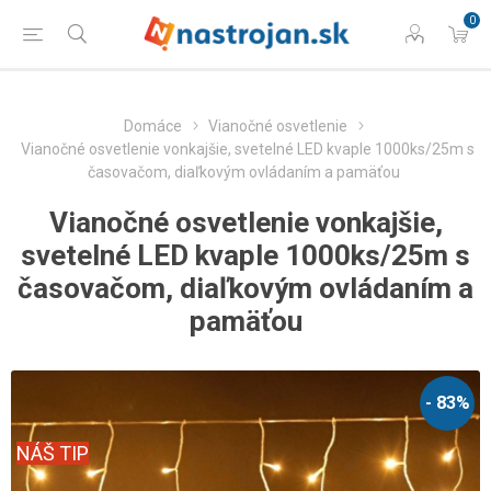
0
Domáce
Vianočné osvetlenie
Vianočné osvetlenie vonkajšie, svetelné LED kvaple 1000ks/25m s
časovačom, diaľkovým ovládaním a pamäťou
Vianočné osvetlenie vonkajšie,
svetelné LED kvaple 1000ks/25m s
časovačom, diaľkovým ovládaním a
pamäťou
- 83%
NÁŠ TIP