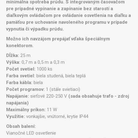
minimálna spotreba prúdu. S integrovaným časovačom
pre prípadné vypínanie a zapínanie bez starostí a
diaľkovým ovládačom pre ovládanie osvetlenia na diaľku a
pamäťou pre uchovanie navoleného programu v prípade
vypnutia či výpadku prúdu.
Možno ich navzájom prepájať vďaka špeciálnym
konektorom.
Dĺžka:
25 m
Výška:
0,7 m a 0,5 m a 0,3 m
Počet svetiel:
1000 ks
Farba svetiel:
biela studená, biela teplá
Farba kábla:
biela
Počet programov:
1 (stále svietiaci)
Napájanie:
sieťové 220-250 V
(sada obsahuje trafo - zdroj
napájania)
Maximálny príkon:
11 W
Využitie:
vonkajšie, vnútorné, krytie IP44
Obsah balení:
Vianočné LED osvetlenie