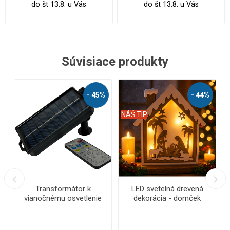
do št 13.8. u Vás
do št 13.8. u Vás
Súvisiace produkty
%
- 56%
- 62%
NÁŠ TIP
NÁŠ TIP
N
LED vianočná reťaz -
LED vianočná reťaz -
ježko, vonkajšie 1000 LED
ježko, vonkajšia 2000
/ 25 m s prepojovacím
LED/45 m s flash a
systémom a časovačom
časovačom