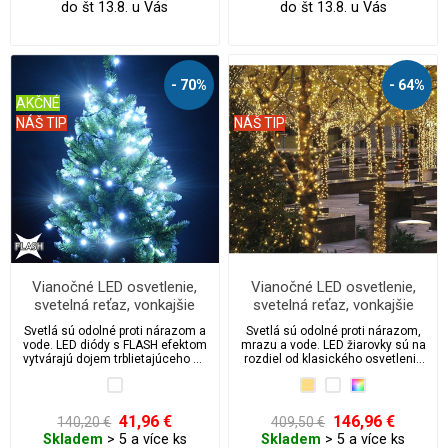
do št 13.8. u Vás
do št 13.8. u Vás
- 70%
- 64%
AKČNÉ
NÁŠ TIP
NÁŠ TIP
Vianočné LED osvetlenie,
Vianočné LED osvetlenie,
svetelná reťaz, vonkajšie
svetelná reťaz, vonkajšie
300ks/35m s FLASH
2000 ks / 205 m
Svetlá sú odolné proti nárazom a
Svetlá sú odolné proti nárazom,
vode. LED diódy s FLASH efektom
mrazu a vode. LED žiarovky sú na
vytvárajú dojem trblietajúceho sa
rozdiel od klasického osvetlenia
ľadu.
na stromček niekoľkonásobne
úspornejší a vďaka tomu vám
ušetrí peniaze za elektrinu.
41,96 €
146,96 €
140,20 €
409,50 €
Skladem
> 5 a více ks
Skladem
> 5 a více ks