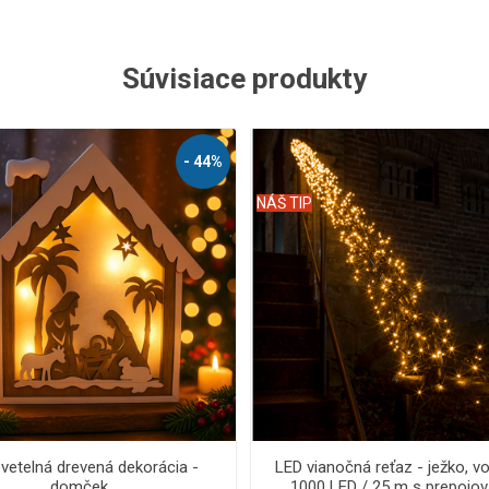
Súvisiace produkty
- 62%
NÁŠ TIP
nočná reťaz - ježko, vonkajšia
LED vianočná reťaz - ježko, vo
ED/45 m s flash a časovačom
250 LED/10 m s flash