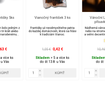
tišky 5ks
Vianočný františek 3 ks
Vánoční 
přísav
m bolo jedným z
Františky už neodmysliteľne patria
Nádherná vánoč
 tri králi alebo
do každej domácnosti, ktorá sa hlási
nebo na strome
e narodenému
k tradíciám Vianoc.
a velmi decentn
vi.
máme z někol
,63 €
0,42 €
1,05 €
10,46
a více ks
Skladem
> 5 a více ks
Sklade
. u Vás
do št 13.8. u Vás
do št 
i
i
h
h