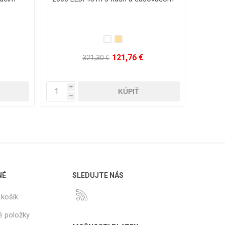
systémom a časovačom
20,96 €
68,46 €
i
i
h
h
NÉ
SLEDUJTE NÁS
košík
é položky