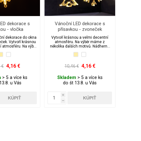
LED dekorace s
Vánoční LED dekorace s
kou - vločka
přísavkou - zvoneček
ní dekorace do okna
Vytvoří krásnou a velmi decentní
ček. Vytvoří krásnou
atmosféru. Na výběr máme z
í atmosféru. Na výběr
několika dalších motivů. Nádherná
ika dalších motivů.
vánoční dekorace do okna nebo na
strom.
4,16 €
4,16 €
 €
10,46 €
m
> 5 a více ks
Skladem
> 5 a více ks
13.8. u Vás
do št 13.8. u Vás
i
h