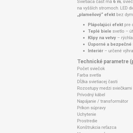
Svietiaca časť má
6 m
, svi
na vyšších stromoch. LED dió
„plameňový“ efekt
bez dymu
Plápolajúci efekt
pre 
Teplé biele
svetlo – ú
Klipy na vetvy
– rýchla
Úsporné a bezpečné
Interiér
– určené výhra
Technické parametre (
Počet sviečok
Farba svetla
Dĺžka svietiacej časti
Rozostupy medzi sviečkami
Prívodný kábel
Napájanie / transformátor
Príkon súpravy
Uchytenie
Prostredie
Konštrukcia reťazca