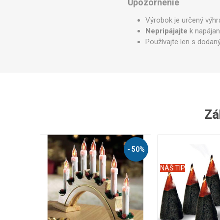
Upozornenie
Výrobok je určený výh
Nepripájajte
k napájan
Používajte len s doda
Zák
- 50%
NÁŠ TIP