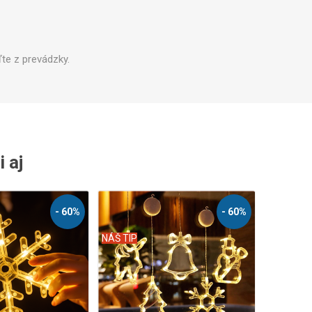
te z prevádzky.
i aj
- 60%
- 60%
NÁŠ TIP