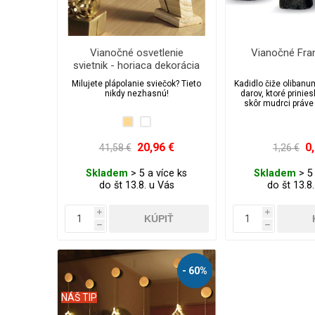
Vianočné osvetlenie
Vianočné Fran
svietnik - horiaca dekorácia
za okno
Milujete plápolanie sviečok? Tieto
Kadidlo čiže olibanu
nikdy nezhasnú!
darov, ktoré priniesli
skôr mudrci práv
Ježiško
20,96 €
0
41,58 €
1,26 €
Skladem
> 5 a více ks
Skladem
> 5 
do št 13.8. u Vás
do št 13.8
i
i
h
h
- 60%
NÁŠ TIP