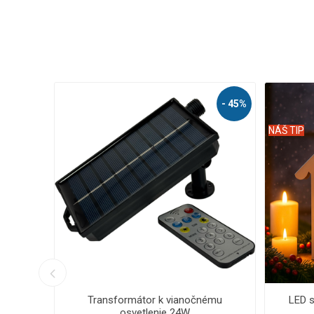
- 44%
- 56%
NÁŠ TIP
NÁŠ TIP
cia -
LED vianočná reťaz - ježko, vonkajšie
LED via
1000 LED / 25 m s prepojovacím
2000 L