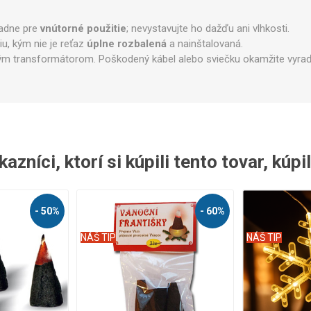
radne pre
vnútorné použitie
; nevystavujte ho dažďu ani vlhkosti.
iu, kým nie je reťaz
úplne rozbalená
a nainštalovaná.
ným transformátorom. Poškodený kábel alebo sviečku okamžite vyraď
azníci, ktorí si kúpili tento tovar, kúpil
- 50%
- 60%
NÁŠ TIP
NÁŠ TIP