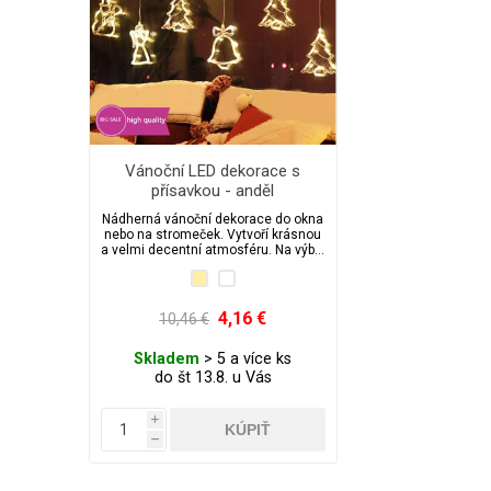
Vánoční LED dekorace s
přísavkou - anděl
Nádherná vánoční dekorace do okna
nebo na stromeček. Vytvoří krásnou
a velmi decentní atmosféru. Na výběr
máme z několika dalších motivů.
4,16 €
10,46 €
Skladem
> 5 a více ks
do št 13.8. u Vás
i
h