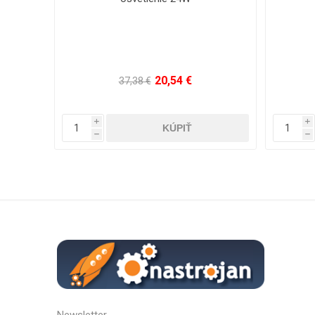
systémom a časovačom
75,56 €
170,10 €
i
i
h
h
Newsletter