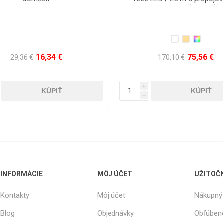
121,76 €
25,16 €
321,30 €
66,36 €
i
h
INFORMÁCIE
MÔJ ÚČET
UŽITOČ
Kontakty
Môj účet
Nákupný 
Blog
Objednávky
Obľúben