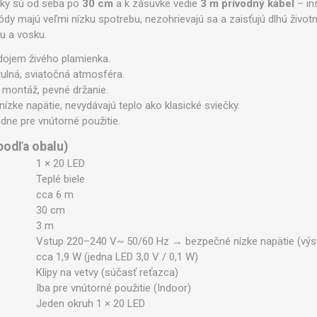
Zobraziť viac
ečky sú od seba po
30 cm
a k zásuvke vedie
3 m prívodný kábel
– in
dy majú veľmi nízku spotrebu, nezohrievajú sa a zaisťujú dlhú životno
 a vosku.
dojem živého plamienka.
tulná, sviatočná atmosféra.
 montáž, pevné držanie.
Legíny
nízke napätie, nevydávajú teplo ako klasické sviečky.
dne pre vnútorné použitie.
podľa obalu)
1 × 20 LED
Teplé biele
cca 6 m
30 cm
3 m
Vstup 220–240 V~ 50/60 Hz → bezpečné nízke napätie (výs
cca 1,9 W (jedna LED 3,0 V / 0,1 W)
Klipy na vetvy (súčasť reťazca)
Iba pre vnútorné použitie (Indoor)
Jeden okruh 1 × 20 LED