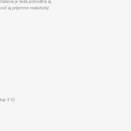
štalácia je teda pohodlná aj
Zobraziť viac
sť aj príjemne realistický
tup 3 V)