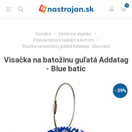
0
Domáce
Cestovné doplnky
Príslušenstvo k taškám a kufrom
Visačka na batožinu guľatá Addatag - Blue batic
Visačka na batožinu guľatá Addatag
- Blue batic
- 39%