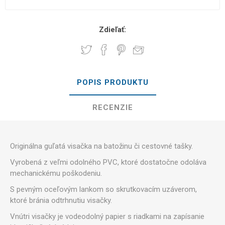
Zdieľať:
POPIS PRODUKTU
RECENZIE
Originálna guľatá visačka na batožinu či cestovné tašky.
Vyrobená z veľmi odolného PVC, ktoré dostatočne odoláva
mechanickému poškodeniu.
S pevným oceľovým lankom so skrutkovacím uzáverom,
ktoré bránia odtrhnutiu visačky.
Vnútri visačky je vodeodolný papier s riadkami na zapísanie