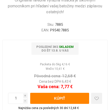
Originálna farebne výrazná visačka je šikovným
pomocníkom pri hľadaní vašej batožiny medzi záplavou
ostatných!
Sku:
7885
EAN:
P9540:7885
POSLEDNÍ 3KS
SKLADEM
DO ŠT 13.8. U VÁS
Packeta do 5kg
4,16 €
WeDo
10,61 €
Pôvodná cena:
12,68 €
Cena bez DPH 6,43 €
Vaša cena:
7,77 €
i
h
Najnižšia cena za posledných 30 dní:12,68 €