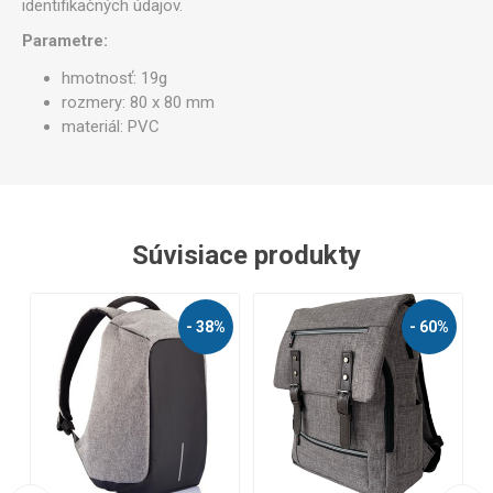
identifikačných údajov.
Parametre:
hmotnosť: 19g
rozmery: 80 x 80 mm
materiál: PVC
Súvisiace produkty
%
- 38%
- 60%