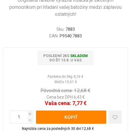
Originálna farebne výrazná visačka je šikovným
pomocníkom pri hľadaní vašej batožiny medzi záplavou
ostatných!
Sku:
7883
EAN:
P9540:7883
POSLEDNÍ 2KS
SKLADEM
DO ŠT 13.8. U VÁS
Packeta do 5kg
4,16 €
WeDo
10,61 €
Pôvodná cena:
12,68 €
Cena bez DPH 6,43 €
Vaša cena:
7,77 €
i
h
Najnižšia cena za posledných 30 dní:12,68 €