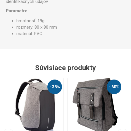
identifikačných údajov.
Parametre:
hmotnosť: 19g
rozmery: 80 x 80 mm
materiál: PVC
Súvisiace produkty
%
- 38%
- 60%