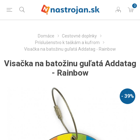
0
Domáce
Cestovné doplnky
Príslušenstvo k taškám a kufrom
Visačka na batožinu guľatá Addatag - Rainbow
Visačka na batožinu guľatá Addatag
- Rainbow
- 39%