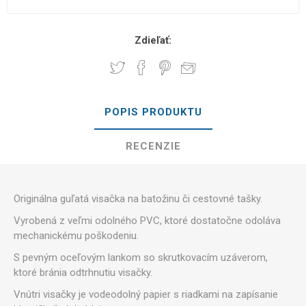
Zdieľať:
POPIS PRODUKTU
RECENZIE
Originálna guľatá visačka na batožinu či cestovné tašky.
Vyrobená z veľmi odolného PVC, ktoré dostatočne odoláva
mechanickému poškodeniu.
S pevným oceľovým lankom so skrutkovacím uzáverom,
ktoré bránia odtrhnutiu visačky.
Vnútri visačky je vodeodolný papier s riadkami na zapísanie