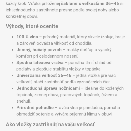
každý krok. Vďaka priloženej
šablóne s veľkosťami 36–46
si
ich jednoducho zastrihnete presne podľa svojej nohy alebo
konkrétnej obuvi.
Výhody, ktoré oceníte
100 % vlna
– prírodný materiál, ktorý skvele izoluje, hreje
a zároveň odvádza vlhkosť od chodidla.
Jemný, huňatý povrch
– mäkký došľap a vysoký
komfort pri celodennom nosení.
Spodná latexová vrstva
– pomáha tlmiť chlad od
podlahy a zlepšuje stabilitu vložky v topánke.
Univerzálna veľkosť 36–46
– jedna vložka pre viac
veľkostí, stačí zastrihnúť podľa vyznačených čiar.
Jednoduchá úprava nožnicami
– ideálne do kožených
topánok, zimnej obuvi, pracovných topánok, čižiem a
snehulí.
Prírodné pohodlie
– ovčia vlna je priedušná, pomáha
obmedziť potenie a vytvára príjemnú klímu v obuvi.
Ako vložky zastrihnúť na vašu veľkosť