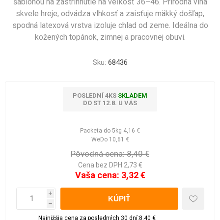
šablónou na zastrihnutie na veľkosť 36–46. Prírodná vlna
skvele hreje, odvádza vlhkosť a zaisťuje mäkký došľap,
spodná latexová vrstva izoluje chlad od zeme. Ideálna do
kožených topánok, zimnej a pracovnej obuvi.
Sku:
68436
POSLEDNÍ 4KS
SKLADEM
DO ST 12.8. U VÁS
Packeta do 5kg
4,16 €
WeDo
10,61 €
Pôvodná cena:
8,40 €
Cena bez DPH 2,73 €
Vaša cena:
3,32 €
i
h
Najnižšia cena za posledných 30 dní:8,40 €