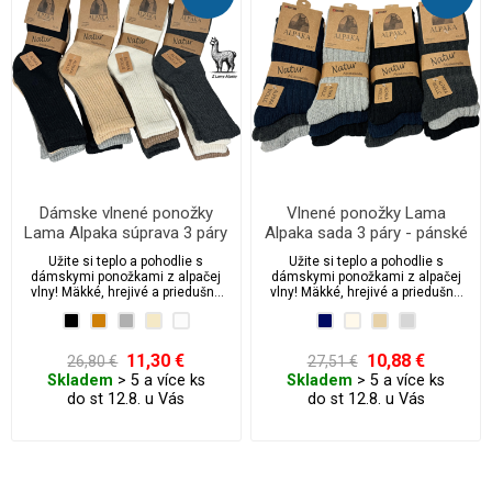
Dámske vlnené ponožky
Vlnené ponožky Lama
Lama Alpaka súprava 3 páry
Alpaka sada 3 páry - pánské
Užite si teplo a pohodlie s
Užite si teplo a pohodlie s
dámskymi ponožkami z alpačej
dámskymi ponožkami z alpačej
vlny! Mäkké, hrejivé a priedušné
vlny! Mäkké, hrejivé a priedušné
ponožky z prírodnej alpačej vlny
ponožky z prírodnej alpačej vlny
sú ideálne pre chladné dni. Bez
sú ideálne pre chladné dni pre
sťahovacej gumy pre maximálny
maximálny komfort a voľnú
komfort a voľnú cirkuláciu krvi.
cirkuláciu krvi.
11,30 €
10,88 €
26,80 €
27,51 €
Perfektná voľba pre citlivú
Skladem
> 5 a více ks
Skladem
> 5 a více ks
pokožku.
do st 12.8. u Vás
do st 12.8. u Vás