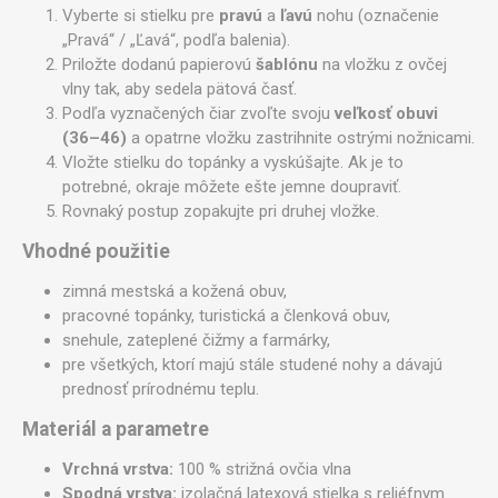
Vyberte si stielku pre
pravú
a
ľavú
nohu (označenie
„Pravá“ / „Ľavá“, podľa balenia).
Priložte dodanú papierovú
šablónu
na vložku z ovčej
vlny tak, aby sedela pätová časť.
Podľa vyznačených čiar zvoľte svoju
veľkosť obuvi
(36–46)
a opatrne vložku zastrihnite ostrými nožnicami.
Vložte stielku do topánky a vyskúšajte. Ak je to
potrebné, okraje môžete ešte jemne doupraviť.
Rovnaký postup zopakujte pri druhej vložke.
Vhodné použitie
zimná mestská a kožená obuv,
pracovné topánky, turistická a členková obuv,
snehule, zateplené čižmy a farmárky,
pre všetkých, ktorí majú stále studené nohy a dávajú
prednosť prírodnému teplu.
Materiál a parametre
Vrchná vrstva:
100 % strižná ovčia vlna
Spodná vrstva:
izolačná latexová stielka s reliéfnym