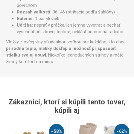
povrchom
Rozsah veľkostí:
36–46 (strihacie podľa šablóny)
Balenie:
1 pár vložiek
Údržba:
neprať v práčke, len jemne vyvetrať a nechať
vyschnúť pri izbovej teplote, neklásť priamo na radiátor
Vložky z ovčej vlny sú ideálnou voľbou pre každého, kto chce
prírodné teplo, mäkký došľap a možnosť prispôsobiť
stielku svojej obuvi
. Niekoľko jednoduchých strihov a máte
zimný komfort na mieru.
Zákazníci, ktorí si kúpili tento tovar,
kúpili aj
- 58%
- 62%