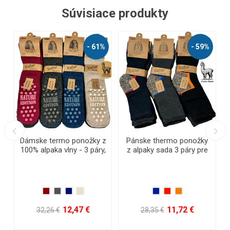
Súvisiace produkty
- 59%
- 68%
AKČNÉ
NÁŠ TIP
ermo ponožky
Pánske vlnené ponožky
Kakánkové po
ada 3 páry pre
Lama Alpaka sada 9 + 3
vé aktivity
páry
11,72 €
35,15 €
4,16
€
110,54 €
8,36 €