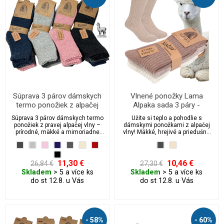
Súprava 3 párov dámskych
Vlnené ponožky Lama
termo ponožiek z alpačej
Alpaka sada 3 páry -
vlny - jemné pastelové farby
dámske
Súprava 3 párov dámskych termo
Užite si teplo a pohodlie s
ponožiek z pravej alpačej vlny –
dámskymi ponožkami z alpačej
prírodné, mäkké a mimoriadne
vlny! Mäkké, hrejivé a priedušné
hrejivé. Ideálna voľba na zimné
ponožky z prírodnej alpačej vlny
obdobie, kedy chcete zahriať
sú ideálne pre chladné dni pre
svoje nohy tým najlepším, čo
maximálny komfort a voľnú
príroda ponúka. Tieto ponožky v
cirkuláciu krvi.
11,30 €
10,46 €
26,84 €
27,30 €
jemných pastelových farbách sú
Skladem
> 5 a více ks
Skladem
> 5 a více ks
dokonalou kombináciou
do st 12.8. u Vás
do st 12.8. u Vás
elegancie, pohodlia a prírodného
tepla. Skvelý vianočný darček
alebo štýlový doplnok pre zimné
dni plné pohody a radosti.
- 58%
- 60%