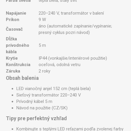
Farba svetla
teplá biela, stály svit
Napájanie
220–240 V, transformátor v balení
Príkon
9 W
áno (automatické zapínanie/vypínanie;
Časovač
presný cyklus pozri návod)
Dĺžka
prívodného
5 m
kábla
Krytie
IP44 (vonkajšie/interiérové použitie)
Konštrukcia
oceľová, odolná vetru
Záruka
2 roky
Obsah balenia
LED vianočný anjel 152 cm (teplá biela)
Sieťový transformátor 220–240 V
Prívodný kábel 5 m
Návod na použitie (CZ/SK)
Tipy pre perfektný vzhľad
Kombinujte s teplými LED reťazami podľa zvolenej farby