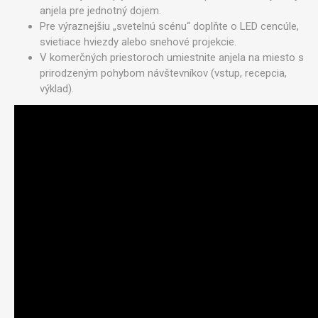
anjela pre jednotný dojem.
Pre výraznejšiu „svetelnú scénu“ doplňte o LED cencúle,
svietiace hviezdy alebo snehové projekcie.
V komerčných priestoroch umiestnite anjela na miesto s
prirodzeným pohybom návštevníkov (vstup, recepcia,
výklad).