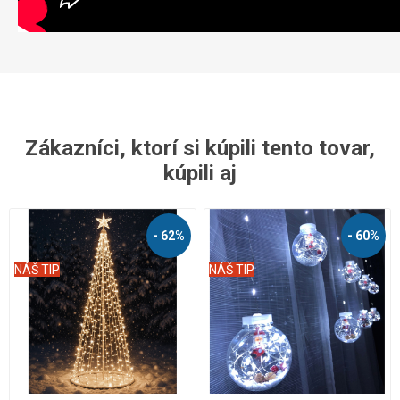
Zákazníci, ktorí si kúpili tento tovar,
kúpili aj
- 62%
- 60%
NÁŠ TIP
NÁŠ TIP