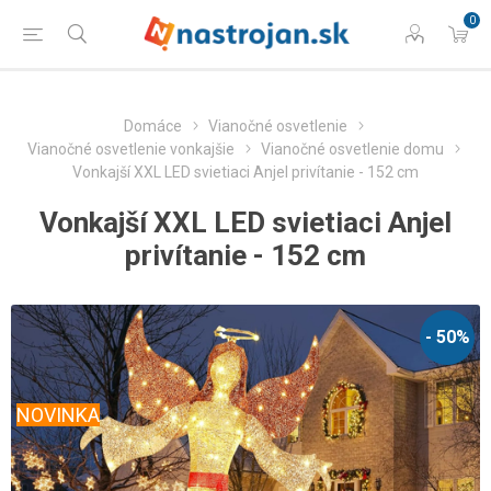
0
Domáce
Vianočné osvetlenie
Vianočné osvetlenie vonkajšie
Vianočné osvetlenie domu
Vonkajší XXL LED svietiaci Anjel privítanie - 152 cm
Vonkajší XXL LED svietiaci Anjel
privítanie - 152 cm
- 50%
NOVINKA