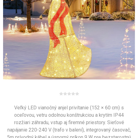
Veľký LED vianočný anjel privítanie (152 × 60 cm) s
oceľovou, vetru odolnou konštrukciou a krytím IP44
rozžiari záhradu, vstup aj firemné priestory. Sieťové
napájanie 220-240 V (trafo v balení), integrovaný časovač,
5m prívodný kábel a úsporný príkon 9 W pre bezstarostnú