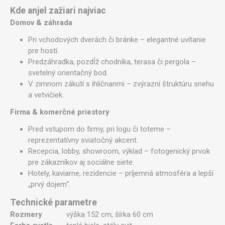
Kde anjel zažiari najviac
Domov & záhrada
Pri vchodových dverách či bránke – elegantné uvítanie
pre hostí.
Predzáhradka, pozdĺž chodníka, terasa či pergola –
svetelný orientačný bod.
V zimnom zákutí s ihličnanmi – zvýrazní štruktúru snehu
a vetvičiek.
Firma & komerčné priestory
Pred vstupom do firmy, pri logu či toteme –
reprezentatívny sviatočný akcent.
Recepcia, lobby, showroom, výklad – fotogenický prvok
pre zákazníkov aj sociálne siete.
Hotely, kaviarne, rezidencie – príjemná atmosféra a lepší
„prvý dojem“.
Technické parametre
Rozmery
výška 152 cm, šírka 60 cm