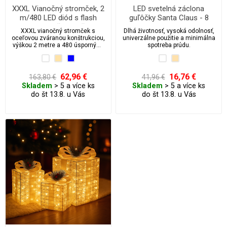
XXXL Vianočný stromček, 2
LED svetelná záclona
m/480 LED diód s flash
guľôčky Santa Claus - 8
efektom a časovačom
ks/3,8 m
XXXL vianočný stromček s
Dlhá životnosť, vysoká odolnosť,
oceľovou zváranou konštrukciou,
univerzálne použitie a minimálna
výškou 2 metre a 480 úspornými
spotreba prúdu.
LED diódami s FLASH efektom.
Masívny rám z oceľových trubiek
odolá vetru, mrazu aj vlhku –
tento stromček po prvej
62,96 €
16,76 €
163,80 €
41,96 €
„fukajnici“ rozhodne nebudete
Skladem
> 5 a více ks
Skladem
> 5 a více ks
hľadať u susedov. Vďaka krytiu
do št 13.8. u Vás
do št 13.8. u Vás
IP44, 5m prívodnému káblu a
minimálnemu príkonu je ideálna
ako spoľahlivá vonkajšia (i
vnútorná) dekorácia na mnoho
sezón.