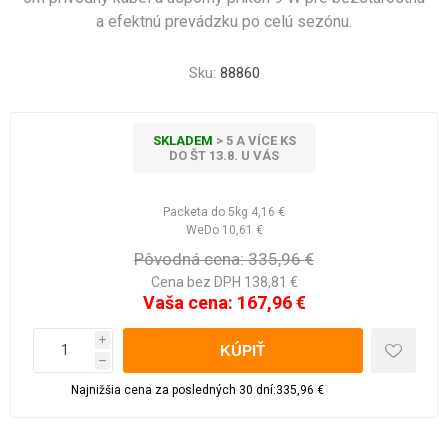
a efektnú prevádzku po celú sezónu.
Sku:
88860
SKLADEM
> 5 A VÍCE KS
DO ŠT 13.8. U VÁS
Packeta do 5kg
4,16 €
WeDo
10,61 €
Pôvodná cena:
335,96 €
Cena bez DPH 138,81 €
Vaša cena:
167,96 €
i
h
Najnižšia cena za posledných 30 dní:335,96 €