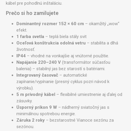
kábel pre pohodlnú inštaláciu.
Prečo si ho zamilujete
Dominantný rozmer 152 × 60 cm
– okamžitý „wow“
efekt.
1 farba svetla
– teplá biela stály svit
Oceľová konštrukcia odolná vetru
– stabilita a dlhá
životnosť.
IP44
– vhodné na vonkajšie aj vnútorné použitie.
Napájanie 220–240 V
(transformátor súčasťou
balenia) – stabilný jas bez starostí s batériami.
Integrovaný časovač
– automatické
zapínanie/vypínanie (presný cyklus pozri návod k
výrobku).
5 m prívodný kábel
– flexibilné umiestnenie aj ďalej od
zásuvky.
Úsporný príkon 9 W
– nádherný sviatočný jas s
minimálnou spotrebou energie.
Záruka 2 roky
– bezstarostné Vianoce sezónu za
sezónou.