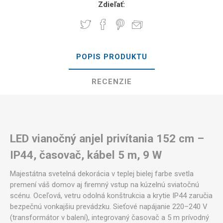
Zdieľať:
POPIS PRODUKTU
RECENZIE
LED vianočný anjel privítania 152 cm –
IP44, časovač, kábel 5 m, 9 W
Majestátna svetelná dekorácia v teplej bielej farbe svetla
premení váš domov aj firemný vstup na kúzelnú sviatočnú
scénu. Oceľová, vetru odolná konštrukcia a krytie IP44 zaručia
bezpečnú vonkajšiu prevádzku. Sieťové napájanie 220–240 V
(transformátor v balení), integrovaný časovač a 5 m prívodný