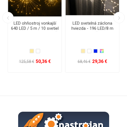
LED vianočná kovová 3D
LED vianočná kovová 3D
hviezda na stromček - 15
hviezda na stromček - 20
cm
cm
14,24 €
16,76 €
31,50 €
34,44 €