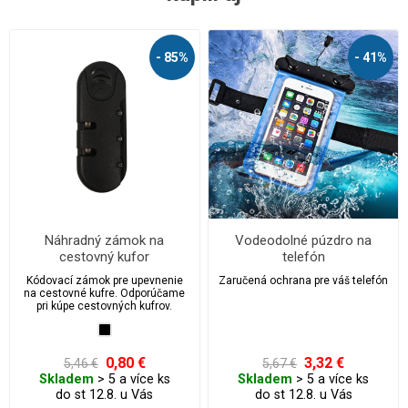
- 85%
- 41%
Náhradný zámok na
Vodeodolné púzdro na
cestovný kufor
telefón
Kódovací zámok pre upevnenie
Zaručená ochrana pre váš telefón
na cestovné kufre. Odporúčame
pri kúpe cestovných kufrov.
0,80 €
3,32 €
5,46 €
5,67 €
Skladem
> 5 a více ks
Skladem
> 5 a více ks
do st 12.8. u Vás
do st 12.8. u Vás