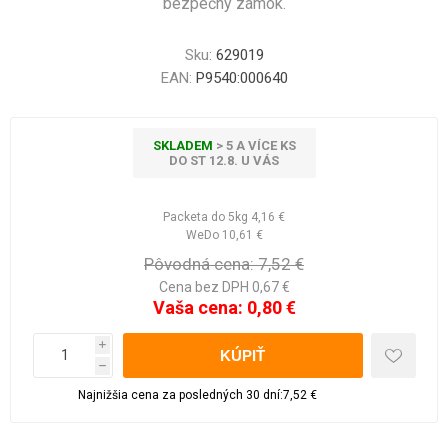
bezpečný zámok.
Sku:
629019
EAN:
P9540:000640
SKLADEM
> 5 A VÍCE KS
DO ST 12.8. U VÁS
Packeta do 5kg
4,16 €
WeDo
10,61 €
Pôvodná cena:
7,52 €
Cena bez DPH 0,67 €
Vaša cena:
0,80 €
i
h
Najnižšia cena za posledných 30 dní:7,52 €