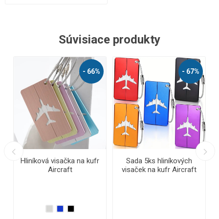
Súvisiace produkty
- 67%
ada 5ks hliníkových
Reflexný opasok
Vodeodol
aček na kufr Aircraft
t