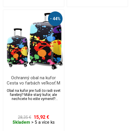
- 44%
Ochranný obal na kufor
Cesta vo farbách veľkosť M
Obal na kufor pre ľudí čo radi svet
farebný? Máte starý kufor, ale
nechcete ho ešte vymeniť?
Nechce sa vám platiť za
foliovanie kufrov na letiskách?
15,92 €
28,35 €
Skladem
> 5 a více ks