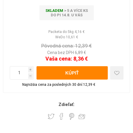
SKLADEM
> 5 A VÍCE KS
DO PI 14.8. U VÁS
Packeta do 5kg
4,16 €
WeDo
10,61 €
Pôvodná cena:
12,39 €
Cena bez DPH 6,89 €
Vaša cena:
8,36 €
i
h
Najnižšia cena za posledných 30 dní:12,39 €
Zdieľať: