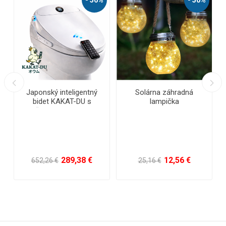
Japonský inteligentný
Solárna záhradná
AKU
bidet KAKAT-DU s
lampička
diaľkovým ovládaním,
au
vyhrievaním, sprškou,
tel
sušením, umývacou
funkciou a automatickým
náhr
otváraním dosky
289,38 €
12,56 €
652,26 €
25,16 €