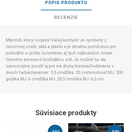
POPIS PRODUKTU
RECENZIE
Mlynček
,
ktorý
rozjasní
Vašej kuchyni
!
Je
vyrobený
z
nerezovej
ocele
, skla
a
plastu
a
je skvelou
pomôckou pre
pohodlné
a
rýchle
rozomletie
aj
tých
najhrubších
zrniek
čierneho korenia
či
kryštálikov
soli
.
Je
možné
ho ale
samozrejme použiť
aj
pre
iné druhy
korenia
.
Dodávame
v
dvoch
farbách
priemer
:
5,5
cm
dĺžka
:
20
cm
hmotnosť
MJ
:
300
g
výška
MJ
:
6
cm
dĺžka
MJ
:
20,5
cm
šírka
MJ
:
6,5
cm
Súvisiace produkty
- 56%
- 50%