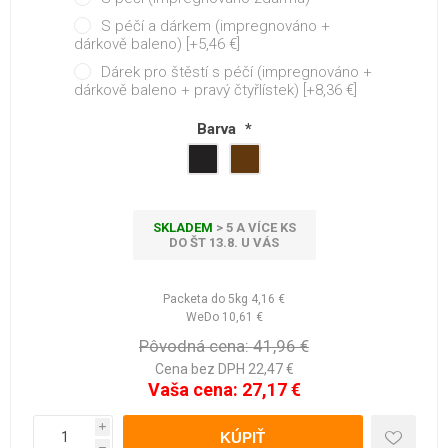
S péčí a dárkem (impregnováno +
dárkově baleno) [+5,46 €]
Dárek pro štěstí s péčí (impregnováno +
dárkově baleno + pravý čtyřlístek) [+8,36 €]
Barva
*
SKLADEM
> 5 A VÍCE KS
DO ŠT 13.8. U VÁS
Packeta do 5kg
4,16 €
WeDo
10,61 €
Pôvodná cena:
41,96 €
Cena bez DPH 22,47 €
Vaša cena:
27,17 €
i
h