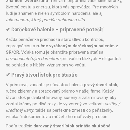
znamení zverokruhu
. Ten vám pripomína vaše silné stránky,
životnú cestu a energiu, ktorá vás sprevádza. Pre mnohých
ľudí je znamenie nielen symbolom narodenia, ale aj
talismanom, ktorý prináša ochranu a silu
.
✔ Darčekové balenie – pripravené potešiť
Každá peňaženka prechádza starostlivou kontrolou,
impregnáciou a
ručne vyrábaným darčekovým balením z
SR/ČR
. Vďaka tomu je okamžite pripravená stať sa
nezabudnuteľným darčekom
pre vašich blízkych – elegantná
na pohľad a s hlbším významom vo vnútri.
✔ Pravý štvorlístok pre šťastie
V prémiovej variante je súčasťou balenia
pravý štvorlístok
,
ručne zbieraný a spracovaný priamo v našej firme. Každý
štvorlístok je dvakrát lisovaný, sušený a zalaminovaný, aby
zostal krásny po dlhé roky. Je vytvorený vo veľkosti
vizitky /
kreditnej karty
, takže sa perfektne zmestí do peňaženky,
vrecka či dokumentov a môžete ho mať vždy pri sebe.
Podľa tradície
darovaný štvorlístok prináša skutočné