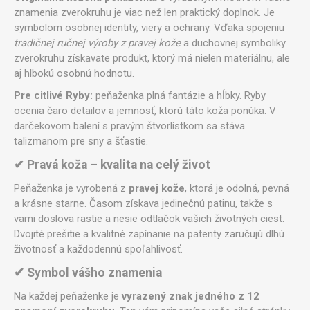
znamenia zverokruhu je viac než len praktický doplnok. Je
symbolom osobnej identity, viery a ochrany. Vďaka spojeniu
tradičnej ručnej výroby z pravej kože
a duchovnej symboliky
zverokruhu získavate produkt, ktorý má nielen materiálnu, ale
aj hlbokú osobnú hodnotu.
Pre citlivé Ryby:
peňaženka plná fantázie a hĺbky. Ryby
ocenia čaro detailov a jemnosť, ktorú táto koža ponúka. V
darčekovom balení s pravým štvorlístkom sa stáva
talizmanom pre sny a šťastie.
✔ Pravá koža – kvalita na celý život
Peňaženka je vyrobená z
pravej kože
, ktorá je odolná, pevná
a krásne starne. Časom získava jedinečnú patinu, takže s
vami doslova rastie a nesie odtlačok vašich životných ciest.
Dvojité prešitie a kvalitné zapínanie na patenty zaručujú dlhú
životnosť a každodennú spoľahlivosť.
✔ Symbol vášho znamenia
Na každej peňaženke je
vyrazený znak jedného z 12