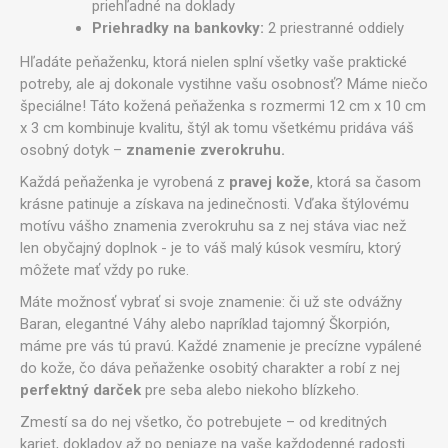
priehľadné na doklady
Priehradky na bankovky:
2 priestranné oddiely
Hľadáte peňaženku, ktorá nielen splní všetky vaše praktické
potreby, ale aj dokonale vystihne vašu osobnosť? Máme niečo
špeciálne! Táto kožená peňaženka s rozmermi 12 cm x 10 cm
x 3 cm kombinuje kvalitu, štýl ak tomu všetkému pridáva váš
osobný dotyk –
znamenie zverokruhu.
Každá peňaženka je vyrobená z
pravej kože
, ktorá sa časom
krásne patinuje a získava na jedinečnosti. Vďaka štýlovému
motívu vášho znamenia zverokruhu sa z nej stáva viac než
len obyčajný doplnok - je to váš malý kúsok vesmíru, ktorý
môžete mať vždy po ruke.
Máte možnosť vybrať si svoje znamenie: či už ste odvážny
Baran, elegantné Váhy alebo napríklad tajomný Škorpión,
máme pre vás tú pravú. Každé znamenie je precízne vypálené
do kože, čo dáva peňaženke osobitý charakter a robí z nej
perfektný darček
pre seba alebo niekoho blízkeho.
Zmestí sa do nej všetko, čo potrebujete – od kreditných
kariet, dokladov až po peniaze na vaše každodenné radosti.