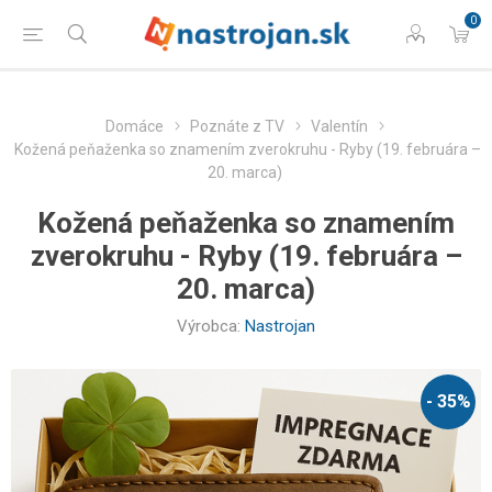
0
Domáce
Poznáte z TV
Valentín
Kožená peňaženka so znamením zverokruhu - Ryby (19. februára –
20. marca)
Kožená peňaženka so znamením
zverokruhu - Ryby (19. februára –
20. marca)
Výrobca:
Nastrojan
- 35%