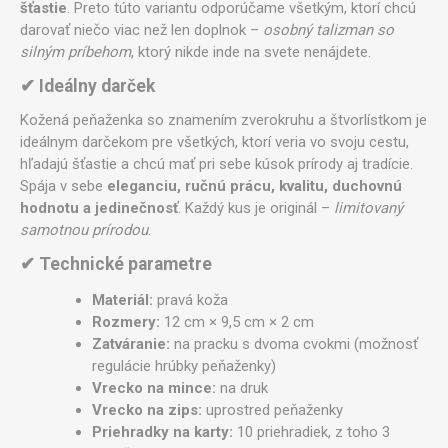
šťastie
. Preto túto variantu odporúčame všetkým, ktorí chcú
darovať niečo viac než len doplnok –
osobný talizman so
silným príbehom
, ktorý nikde inde na svete nenájdete.
✔ Ideálny darček
Kožená peňaženka so znamením zverokruhu a štvorlístkom je
ideálnym darčekom pre všetkých, ktorí veria vo svoju cestu,
hľadajú šťastie a chcú mať pri sebe kúsok prírody aj tradície.
Spája v sebe
eleganciu, ručnú prácu, kvalitu, duchovnú
hodnotu a jedinečnosť
. Každý kus je originál –
limitovaný
samotnou prírodou
.
✔ Technické parametre
Materiál:
pravá koža
Rozmery:
12 cm × 9,5 cm × 2 cm
Zatváranie:
na pracku s dvoma cvokmi (možnosť
regulácie hrúbky peňaženky)
Vrecko na mince:
na druk
Vrecko na zips:
uprostred peňaženky
Priehradky na karty:
10 priehradiek, z toho 3