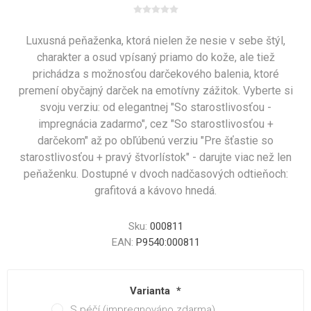
Luxusná peňaženka, ktorá nielen že nesie v sebe štýl,
charakter a osud vpísaný priamo do kože, ale tiež
prichádza s možnosťou darčekového balenia, ktoré
premení obyčajný darček na emotívny zážitok. Vyberte si
svoju verziu: od elegantnej "So starostlivosťou -
impregnácia zadarmo", cez "So starostlivosťou +
darčekom" až po obľúbenú verziu "Pre šťastie so
starostlivosťou + pravý štvorlístok" - darujte viac než len
peňaženku. Dostupné v dvoch nadčasových odtieňoch:
grafitová a kávovo hnedá.
Sku:
000811
EAN:
P9540:000811
Varianta
*
S péčí (impregnováno zdarma)