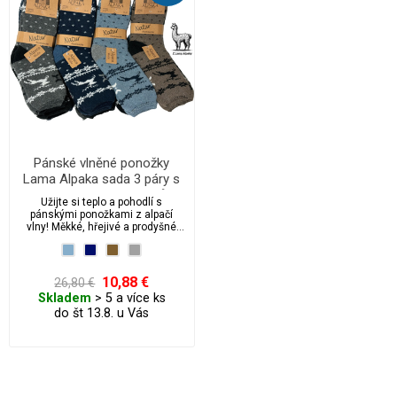
Pánské vlněné ponožky
Lama Alpaka sada 3 páry s
zimním motivem sobů
Užijte si teplo a pohodlí s
pánskými ponožkami z alpačí
vlny! Měkké, hřejivé a prodyšné
ponožky z přírodní alpačí vlny jsou
ideální pro chladné dny. Bez
stahovací gumy pro maximální
komfort a volnou cirkulaci krve.
10,88 €
26,80 €
Perfektní volba pro citlivou
Skladem
> 5 a více ks
pokožku.
do št 13.8. u Vás