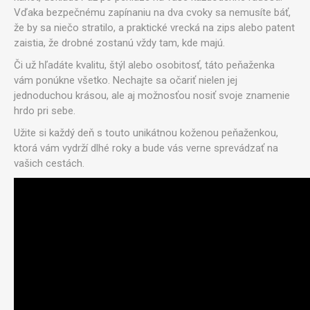
Vďaka bezpečnému zapínaniu na dva cvoky sa nemusíte báť,
že by sa niečo stratilo, a praktické vrecká na zips alebo patent
zaistia, že drobné zostanú vždy tam, kde majú.
Či už hľadáte kvalitu, štýl alebo osobitosť, táto peňaženka
vám ponúkne všetko. Nechajte sa očariť nielen jej
jednoduchou krásou, ale aj možnosťou nosiť svoje znamenie
hrdo pri sebe.
Užite si každý deň s touto unikátnou koženou peňaženkou,
ktorá vám vydrží dlhé roky a bude vás verne sprevádzať na
vašich cestách.