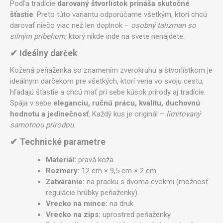
Podľa tradície
darovaný štvorlístok prináša skutočné
šťastie
. Preto túto variantu odporúčame všetkým, ktorí chcú
darovať niečo viac než len doplnok –
osobný talizman so
silným príbehom
, ktorý nikde inde na svete nenájdete.
✔ Ideálny darček
Kožená peňaženka so znamením zverokruhu a štvorlístkom je
ideálnym darčekom pre všetkých, ktorí veria vo svoju cestu,
hľadajú šťastie a chcú mať pri sebe kúsok prírody aj tradície.
Spája v sebe
eleganciu, ručnú prácu, kvalitu, duchovnú
hodnotu a jedinečnosť
. Každý kus je originál –
limitovaný
samotnou prírodou
.
✔ Technické parametre
Materiál:
pravá koža
Rozmery:
12 cm × 9,5 cm × 2 cm
Zatváranie:
na pracku s dvoma cvokmi (možnosť
regulácie hrúbky peňaženky)
Vrecko na mince:
na druk
Vrecko na zips:
uprostred peňaženky