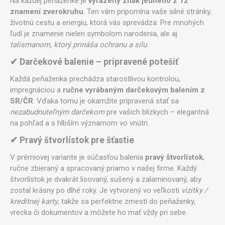
Na každej peňaženke je
vyrazený znak jedného z 12
znamení zverokruhu
. Ten vám pripomína vaše silné stránky,
životnú cestu a energiu, ktorá vás sprevádza. Pre mnohých
ľudí je znamenie nielen symbolom narodenia, ale aj
talismanom, ktorý prináša ochranu a silu
.
✔ Darčekové balenie – pripravené potešiť
Každá peňaženka prechádza starostlivou kontrolou,
impregnáciou a
ručne vyrábaným darčekovým balením z
SR/ČR
. Vďaka tomu je okamžite pripravená stať sa
nezabudnuteľným darčekom
pre vašich blízkych – elegantná
na pohľad a s hlbším významom vo vnútri.
✔ Pravý štvorlístok pre šťastie
V prémiovej variante je súčasťou balenia
pravý štvorlístok
,
ručne zbieraný a spracovaný priamo v našej firme. Každý
štvorlístok je dvakrát lisovaný, sušený a zalaminovaný, aby
zostal krásny po dlhé roky. Je vytvorený vo veľkosti
vizitky /
kreditnej karty
, takže sa perfektne zmestí do peňaženky,
vrecka či dokumentov a môžete ho mať vždy pri sebe.