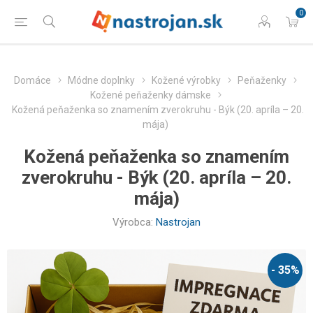
0
Domáce
Módne doplnky
Kožené výrobky
Peňaženky
Kožené peňaženky dámske
Kožená peňaženka so znamením zverokruhu - Býk (20. apríla – 20.
mája)
Kožená peňaženka so znamením
zverokruhu - Býk (20. apríla – 20.
mája)
Výrobca:
Nastrojan
- 35%