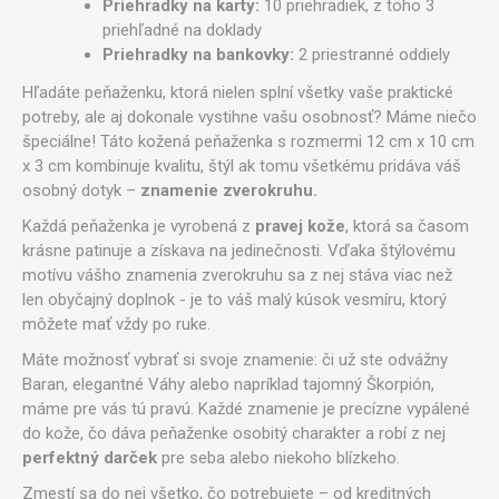
Priehradky na karty:
10 priehradiek, z toho 3
priehľadné na doklady
Priehradky na bankovky:
2 priestranné oddiely
Hľadáte peňaženku, ktorá nielen splní všetky vaše praktické
potreby, ale aj dokonale vystihne vašu osobnosť? Máme niečo
špeciálne! Táto kožená peňaženka s rozmermi 12 cm x 10 cm
x 3 cm kombinuje kvalitu, štýl ak tomu všetkému pridáva váš
osobný dotyk –
znamenie zverokruhu.
Každá peňaženka je vyrobená z
pravej kože
, ktorá sa časom
krásne patinuje a získava na jedinečnosti. Vďaka štýlovému
motívu vášho znamenia zverokruhu sa z nej stáva viac než
len obyčajný doplnok - je to váš malý kúsok vesmíru, ktorý
môžete mať vždy po ruke.
Máte možnosť vybrať si svoje znamenie: či už ste odvážny
Baran, elegantné Váhy alebo napríklad tajomný Škorpión,
máme pre vás tú pravú. Každé znamenie je precízne vypálené
do kože, čo dáva peňaženke osobitý charakter a robí z nej
perfektný darček
pre seba alebo niekoho blízkeho.
Zmestí sa do nej všetko, čo potrebujete – od kreditných