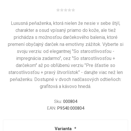
Luxusná peňaženka, ktorá nielen že nesie v sebe štýl,
charakter a osud vpísaný priamo do kože, ale tiež
prichádza s možnosťou darčekového balenia, ktoré
premení obyčajný darček na emotívny zážitok. Vyberte si
svoju verziu: od elegantnej "So starostlivosťou -
impregnácia zadarmo", cez "So starostlivosťou +
darčekom" až po obľúbenú verziu "Pre šťastie so
starostlivosťou + pravý štvorlístok" - darujte viac než len
peňaženku. Dostupné v dvoch nadčasových odtieňoch:
grafitová a kávovo hnedá.
Sku:
000804
EAN:
P9540:000804
Varianta
*