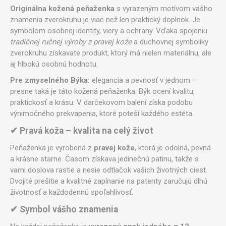
Originálna kožená peňaženka
s vyrazeným motívom vášho
znamenia zverokruhu je viac než len praktický doplnok. Je
symbolom osobnej identity, viery a ochrany. Vďaka spojeniu
tradičnej ručnej výroby z pravej kože
a duchovnej symboliky
zverokruhu získavate produkt, ktorý má nielen materiálnu, ale
aj hlbokú osobnú hodnotu.
Pre zmyselného Býka:
elegancia a pevnosť v jednom –
presne taká je táto kožená peňaženka. Býk ocení kvalitu,
praktickosť a krásu. V darčekovom balení získa podobu
výnimočného prekvapenia, ktoré poteší každého estéta.
✔ Pravá koža – kvalita na celý život
Peňaženka je vyrobená z
pravej kože
, ktorá je odolná, pevná
a krásne starne. Časom získava jedinečnú patinu, takže s
vami doslova rastie a nesie odtlačok vašich životných ciest.
Dvojité prešitie a kvalitné zapínanie na patenty zaručujú dlhú
životnosť a každodennú spoľahlivosť.
✔ Symbol vášho znamenia