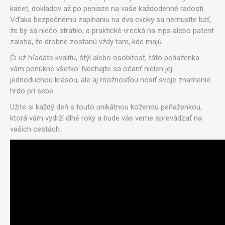
kariet, dokladov až po peniaze na vaše každodenné radosti.
Vďaka bezpečnému zapínaniu na dva cvoky sa nemusíte báť,
že by sa niečo stratilo, a praktické vrecká na zips alebo patent
zaistia, že drobné zostanú vždy tam, kde majú.
Či už hľadáte kvalitu, štýl alebo osobitosť, táto peňaženka
vám ponúkne všetko. Nechajte sa očariť nielen jej
jednoduchou krásou, ale aj možnosťou nosiť svoje znamenie
hrdo pri sebe.
Užite si každý deň s touto unikátnou koženou peňaženkou,
ktorá vám vydrží dlhé roky a bude vás verne sprevádzať na
vašich cestách.