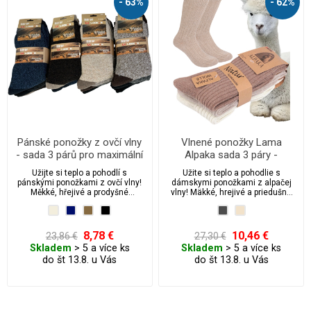
- 63%
- 62%
Pánské ponožky z ovčí vlny
Vlnené ponožky Lama
- sada 3 párů pro maximální
Alpaka sada 3 páry -
teplo a pohodlí
dámske
Užijte si teplo a pohodlí s
Užite si teplo a pohodlie s
pánskými ponožkami z ovčí vlny!
dámskymi ponožkami z alpačej
Měkké, hřejivé a prodyšné
vlny! Mäkké, hrejivé a priedušné
ponožky z přírodní ovčí vlny jsou
ponožky z prírodnej alpačej vlny
ideální pro chladné dny. Bez
sú ideálne pre chladné dni pre
stahovací gumy pro maximální
maximálny komfort a voľnú
komfort a volnou cirkulaci krve.
cirkuláciu krvi.
8,78 €
10,46 €
23,86 €
27,30 €
Skladem
> 5 a více ks
Skladem
> 5 a více ks
do št 13.8. u Vás
do št 13.8. u Vás