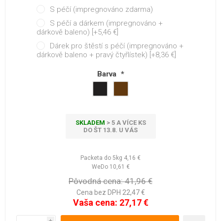
S péčí (impregnováno zdarma)
S péčí a dárkem (impregnováno +
dárkově baleno) [+5,46 €]
Dárek pro štěstí s péčí (impregnováno +
dárkově baleno + pravý čtyřlístek) [+8,36 €]
Barva
*
SKLADEM
> 5 A VÍCE KS
DO ŠT 13.8. U VÁS
Packeta do 5kg
4,16 €
WeDo
10,61 €
Pôvodná cena:
41,96 €
Cena bez DPH 22,47 €
Vaša cena:
27,17 €
i