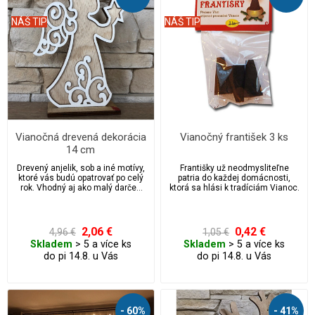
NÁŠ TIP
NÁŠ TIP
Vianočná drevená dekorácia
Vianočný františek 3 ks
14 cm
Drevený anjelik, sob a iné motívy,
Františky už neodmysliteľne
ktoré vás budú opatrovať po celý
patria do každej domácnosti,
rok. Vhodný aj ako malý darček
ktorá sa hlási k tradíciám Vianoc.
pre vašich najbližších.
2,06 €
0,42 €
4,96 €
1,05 €
Skladem
> 5 a více ks
Skladem
> 5 a více ks
do pi 14.8. u Vás
do pi 14.8. u Vás
- 60%
- 41%