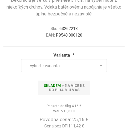
Dekorácia je veľká v priemere 31 cm, na výber máte z
niekoľkých druhov. Vďaka batériovému napájaniu je všetko
úplne bezpečné a nezávislé.
Sku:
63262213
EAN:
P9540:000120
Varianta
*
SKLADEM
> 5 A VÍCE KS
DO PI 14.8. U VÁS
Packeta do 5kg
4,16 €
WeDo
10,61 €
Pôvodná cena:
25,16 €
Cena bez DPH 11,42 €