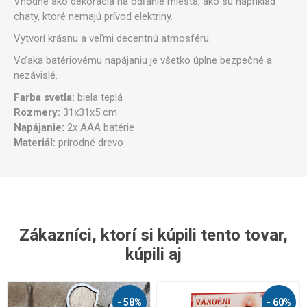
Vhodné ako dekorácia na odľahlé miestá, ako sú napríklad
chaty, ktoré nemajú prívod elektriny.
Vytvorí krásnu a veľmi decentnú atmosféru.
Vďaka batériovému napájaniu je všetko úplne bezpečné a
nezávislé.
Farba svetla:
biela teplá
Rozmery:
31x31x5 cm
Napájanie:
2x AAA batérie
Materiál:
prírodné drevo
Zákazníci, ktorí si kúpili tento tovar,
kúpili aj
- 58%
- 60%