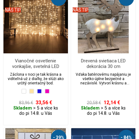
NÁŠ TIP
NÁŠ TIP
Vianočné osvetlenie
Drevená svietiaca LED
vonkajšie, svetelná LED
dekorácia 30 cm
záclona 400 ks/4,5 m
Záclona v noci je tak krásna a
Vďaka batériovému napájaniu je
viditeľná už z diaľky, že slúži ako
všetko úplne bezpečné a
určitý orientačný bod.
nezávislé. Vytvorí krásnu a
jedinečnú atmosféru.
33,56 €
12,14 €
83,96 €
20,58 €
Skladem
> 5 a více ks
Skladem
> 5 a více ks
do pi 14.8. u Vás
do pi 14.8. u Vás
- 39%
- 84%