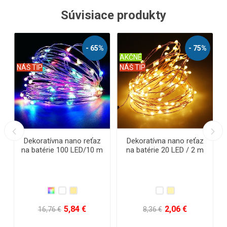
Súvisiace produkty
%
- 60%
- 60%
NÁŠ TIP
NÁŠ TIP
Dekoratívna nano reťaz
Dekoratívna nano reťaz
na batérie 40 LED/4 m -
na batérie 40LED/4m s
snehuliak
časovačom - Hviezdičky
6,68 €
6,68 €
16,76 €
16,76 €