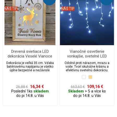
NÁŠ TIP
NÁŠ TIP
Drevená svietiaca LED
Vianočné osvetlenie
dekorácia Veselé Vianoce
vonkajšie, svetelné LED
kvaple 1260 ks/45 m
Dekorácia je veľká 35 cm. Vďaka
Odolné proti nárazom, mrazu a
batériovému napájaniu je všetko
vode. Tvorí skutočne krásnu a
úplne bezpečné a nezávislé.
efektívnu svetelnú dekoráciu.
16,34 €
109,16 €
26,88 €
663,60 €
Poslední 1ks
skladem
Skladem
> 5 a více ks
do pi 14.8. u Vás
do pi 14.8. u Vás