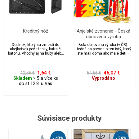
Kreditný nôž
Anjelské zvonenie - Česká
obnovená výroba
Doplnok, ktorý sa zmestí do
Bola obnovená výroba (v ČR).
akejkoľvek peňaženky, kufra či
Jedná sa presne o ten istý, ktorý
batohu. Vhodný aj na huby alebo
ste mali doma ako malé deti –
do lesa.
nemožno porovnávať s
podobnými z
dovozu/predovšetkým z Číny –
tento je pevný, ťažší, stabilný,
1,64 €
46,07 €
12,56 €
54,56 €
nepadá, ak sa ho len trochu
Skladem
> 5 a více ks
Vyprodáno
dotknete. Bude Vám hrať / cinkať
do st 12.8. u Vás
aj položený na radiátore / bez
sviečok, čo je bezpečnejšie pre
deti. Vydržia roky a raz ho môžu
zdediť aj Vaše deti :) Výška cca
30cm. Pribalené sú 4 sviečky.
Súvisiace produkty
%
- 38%
- 58%