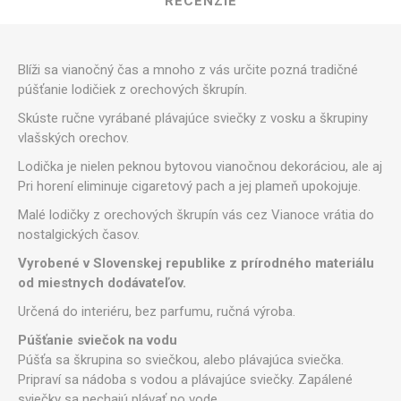
RECENZIE
Blíži sa vianočný čas a mnoho z vás určite pozná tradičné
púšťanie lodičiek z orechových škrupín.
Skúste ručne vyrábané plávajúce sviečky z vosku a škrupiny
vlašských orechov.
Lodička je nielen peknou bytovou vianočnou dekoráciou, ale aj
Pri horení eliminuje cigaretový pach a jej plameň upokojuje.
Malé lodičky z orechových škrupín vás cez Vianoce vrátia do
nostalgických časov.
Vyrobené v Slovenskej republike z prírodného materiálu
od miestnych dodávateľov.
Určená do interiéru, bez parfumu, ručná výroba.
Púšťanie sviečok na vodu
Púšťa sa škrupina so sviečkou, alebo plávajúca sviečka.
Pripraví sa nádoba s vodou a plávajúce sviečky. Zapálené
sviečky sa nechajú plávať po vode.