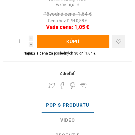
WeDo
10,61 €
Pôvodná cena:
1,64 €
Cena bez DPH 0,88 €
Vaša cena:
1,05 €
i
h
Najnižšia cena za posledných 30 dní:1,64 €
Zdieľať:
POPIS PRODUKTU
VIDEO