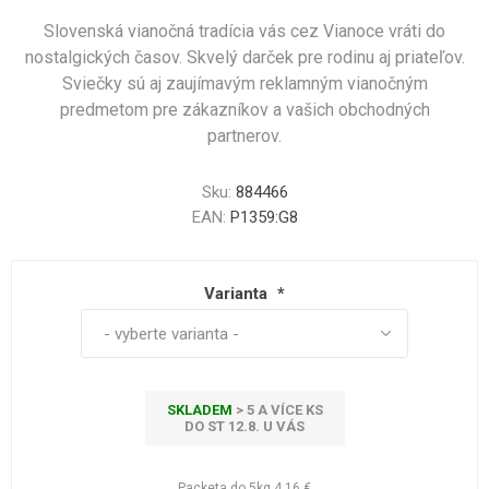
Slovenská vianočná tradícia vás cez Vianoce vráti do
nostalgických časov. Skvelý darček pre rodinu aj priateľov.
Sviečky sú aj zaujímavým reklamným vianočným
predmetom pre zákazníkov a vašich obchodných
partnerov.
Sku:
884466
EAN:
P1359:G8
Varianta
*
SKLADEM
> 5 A VÍCE KS
DO ST 12.8. U VÁS
Packeta do 5kg
4,16 €