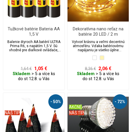
Tužkové batérie Bateria AA
Dekoratívna nano reťaz na
1,5 V
batérie 20 LED / 2 m
Balenie štyroch AA batérií ULTRA
Vytvorí krásnu a veľmi decentnú
Prima R6, s napätím 1,5 V. Sú
atmosféru. Vďaka batériovému
vhodné pre diaľkové ovládače,
napájaniu je všetko úplne
fotoaparáty, vianočné svetelné
bezpečné a nezávislé.
reťaze, hodiny, svetlá a pod.
1,05 €
2,06 €
1,64 €
8,36 €
Skladem
> 5 a více ks
Skladem
> 5 a více ks
do st 12.8. u Vás
do st 12.8. u Vás
- 50%
- 72%
AKČNÉ
NÁŠ TIP
NÁŠ TIP