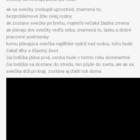
ak sa sviečky zoskupili uprostred, znamená to,
bezproblémové žitie celej rodiny
ak zostane sviečka pri brehu, majiteľa nečaká žiadna zmena
ak plávajú dve sviečky vedľa seba, znamená to, lásku a dobré
pracovné podmienky
komu plávajúca sviečka najdlhšie vydrží nad vodou, toho bude
čakať dlhý a šťastný život
čia lodička pláva prvá, osoba bude v tomto roku dominantná
čia lodička sa dostane do stredu, ten pôjde do sveta, ale ak sa
sviečka drží pri kraji, zostáva aj ďalší rok doma