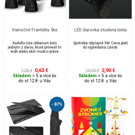
Vianočné Františky 5ks
LED žiarovka studená biela
Kadidlo čiže olibanum bolo
Spotreba obyčajné 3W. Cena platí
jedným z darov, ktoré priniesli tri
do vypredania zásob.
králi alebo skôr mudrci práve
narodenému Ježiškovi.
0,63 €
2,90 €
1,26 €
10,50 €
Skladem
> 5 a více ks
Skladem
> 5 a více ks
do st 12.8. u Vás
do st 12.8. u Vás
- 87%