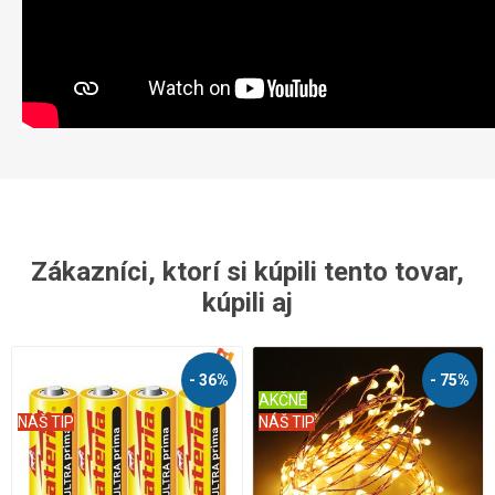
Zákazníci, ktorí si kúpili tento tovar,
kúpili aj
- 36%
- 75%
AKČNÉ
NÁŠ TIP
NÁŠ TIP