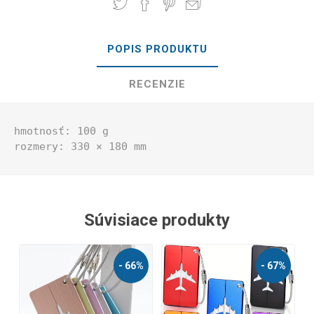
POPIS PRODUKTU
RECENZIE
hmotnosť: 100 g

rozmery: 330 × 180 mm
Súvisiace produkty
%
- 66%
- 67%