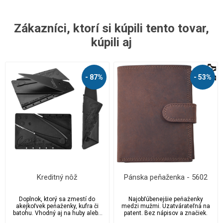
Zákazníci, ktorí si kúpili tento tovar,
kúpili aj
- 87%
- 53%
Kreditný nôž
Pánska peňaženka - 5602
Doplnok, ktorý sa zmestí do
Najobľúbenejšie peňaženky
akejkoľvek peňaženky, kufra či
medzi mužmi. Uzatvárateľná na
batohu. Vhodný aj na huby alebo
patent. Bez nápisov a značiek.
do lesa.