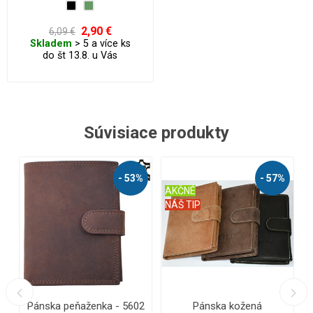
2,90 €
6,09 €
Skladem
> 5 a více ks
do št 13.8. u Vás
Súvisiace produkty
- 53%
- 57%
AKČNÉ
NÁŠ TIP
aženka - 5602
Pánska kožená
Peněženka kasí