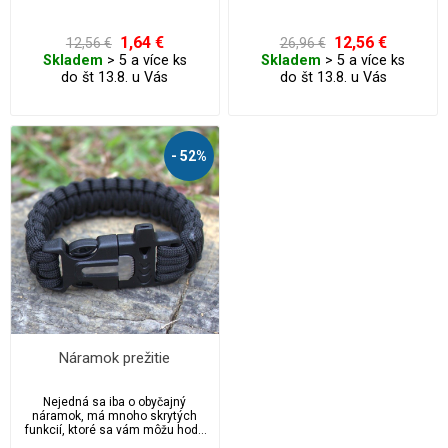
1,64 €
12,56 €
12,56 €
26,96 €
Skladem
> 5 a více ks
Skladem
> 5 a více ks
do št 13.8. u Vás
do št 13.8. u Vás
- 52%
Náramok prežitie
Nejedná sa iba o obyčajný
náramok, má mnoho skrytých
funkcií, ktoré sa vám môžu hodiť
na vašich dobrodružstvách.