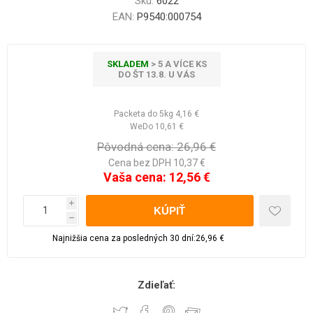
Sku:
6022
EAN:
P9540:000754
SKLADEM
> 5 A VÍCE KS
DO ŠT 13.8. U VÁS
Packeta do 5kg
4,16 €
WeDo
10,61 €
Pôvodná cena:
26,96 €
Cena bez DPH 10,37 €
Vaša cena:
12,56 €
i
h
Najnižšia cena za posledných 30 dní:26,96 €
Zdieľať: