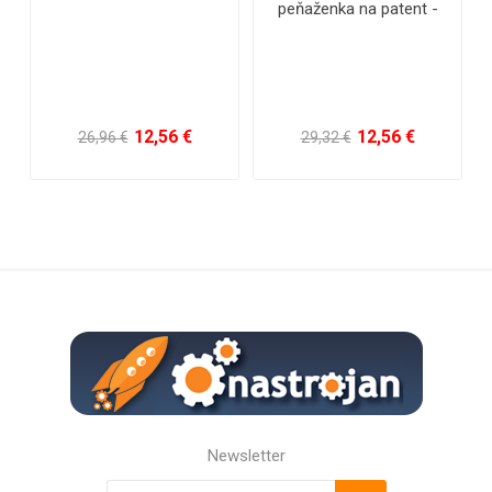
peňaženka na patent -
kvalitní pravá
073
12,56 €
12,56 €
22,0
€
29,32 €
41,16 €
Newsletter