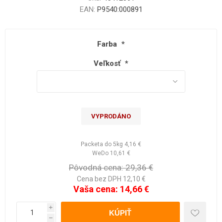
EAN:
P9540:000891
Farba
*
Veľkosť
*
VYPRODÁNO
Packeta do 5kg
4,16 €
WeDo
10,61 €
Pôvodná cena:
29,36 €
Cena bez DPH 12,10 €
Vaša cena:
14,66 €
i
h