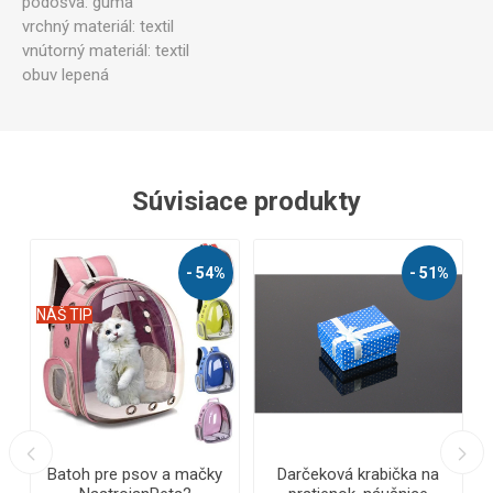
podošva: guma
vrchný materiál: textil
vnútorný materiál: textil
obuv lepená
Súvisiace produkty
%
- 54%
- 51%
A
NÁŠ TIP
N
Batoh pre psov a mačky
Darčeková krabička na