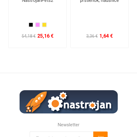
NastrojanPets2
prstienok, náušnice
25,16 €
1,64 €
54,18 €
3,36 €
Newsletter