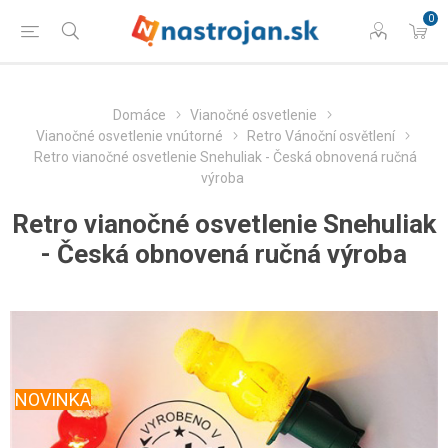
0
Domáce
Vianočné osvetlenie
Vianočné osvetlenie vnútorné
Retro Vánoční osvětlení
Retro vianočné osvetlenie Snehuliak - Česká obnovená ručná
výroba
Retro vianočné osvetlenie Snehuliak
- Česká obnovená ručná výroba
NOVINKA