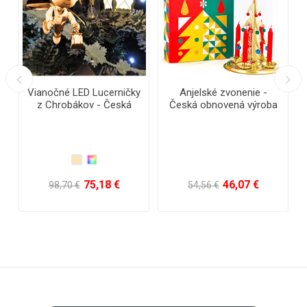
ED Lucerničky
Anjelské zvonenie -
Retro súprava As
kov - Česká
Česká obnovená výroba
vianočné osvet
ná výroba
Muchotrávka far
Česká obnovená
výroba
75,18 €
46,07 €
37,7
€
54,56 €
57,96 €