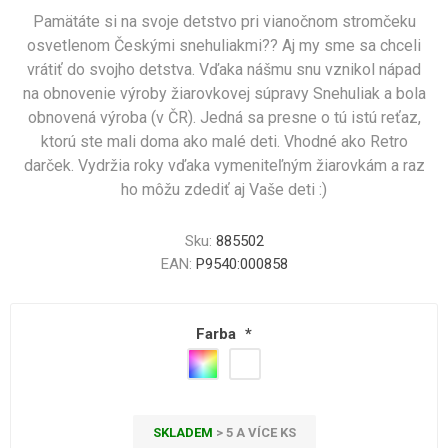
Pamätáte si na svoje detstvo pri vianočnom stromčeku
osvetlenom Českými snehuliakmi?? Aj my sme sa chceli
vrátiť do svojho detstva. Vďaka nášmu snu vznikol nápad
na obnovenie výroby žiarovkovej súpravy Snehuliak a bola
obnovená výroba (v ČR). Jedná sa presne o tú istú reťaz,
ktorú ste mali doma ako malé deti. Vhodné ako Retro
darček. Vydržia roky vďaka vymeniteľným žiarovkám a raz
ho môžu zdediť aj Vaše deti :)
Sku:
885502
EAN:
P9540:000858
Farba
*
SKLADEM
> 5 A VÍCE KS