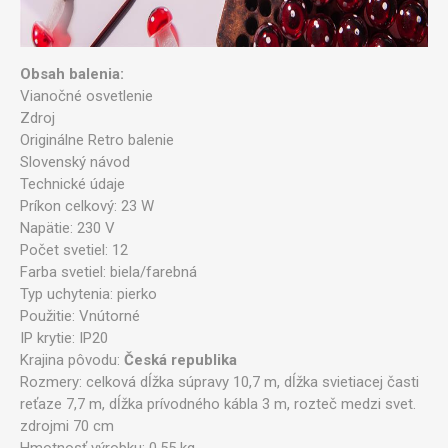
Obsah balenia:
Vianočné osvetlenie
Zdroj
Originálne Retro balenie
Slovenský návod
Technické údaje
Príkon celkový: 23 W
Napätie: 230 V
Počet svetiel: 12
Farba svetiel: biela/farebná
Typ uchytenia: pierko
Použitie: Vnútorné
IP krytie: IP20
Krajina pôvodu:
Česká republika
Rozmery: celková dĺžka súpravy 10,7 m, dĺžka svietiacej časti
reťaze 7,7 m, dĺžka prívodného kábla 3 m, rozteč medzi svet.
zdrojmi 70 cm
Hmotnosť výrobku: 0,55 kg