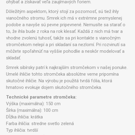
ohýbať a získavať veľa zaujímavých foriem.
Dôležitým aspektom, ktorý stojí za pozornosť, sú tiež ihly
vianočného stromu. Smrek ich má v extrémne premyslenej
podobe a navyše sú pevne pripevnené. Nemusíte sa starať o
to, že ihla bude z roka na rok klesať. Každá z nich má tvar a
vhodne zvolenú tuhosť, takže sa pri kontakte s vianočným
stromčekom nelepí a pri skladaní sa nezlomí. Pri rozvinutí sa
môžete spoľahnúť na vyššie pohodlie a neskôr modelovať a
skladať.
Smrek sibírsky patrí k najkrajším stromčekom v našej ponuke.
Umelé ihličie tohto stromčeka absolútne verne pripomína
skutočné ihličie. Na výrobu je použitá tvrdá fólia, ktorá
hmatovo evokuje dojem skutočného stromčeka.
Technické parametre stromčeka:
Výška (maximálna): 150 cm
Šírka (maximálna): 100 cm
Dĺžka ihličia: krátka
Farba ihličia: stredne svetlo zelená
Typ ihličia: tvrdší