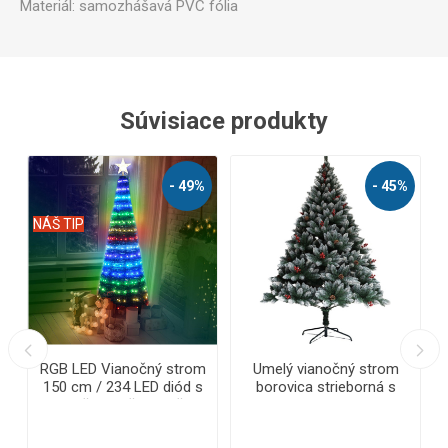
Materiál: samozhášavá PVC fólia
Súvisiace produkty
%
- 49%
- 45%
NÁŠ TIP
RGB LED Vianočný strom
Umelý vianočný strom
m
150 cm / 234 LED diód s
borovica strieborná s
ovládačom a časovačom
jarabinou Deluxe 150 cm
+ stojan