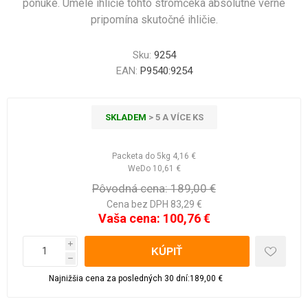
ponuke. Umelé ihličie tohto stromčeka absolútne verne
pripomína skutočné ihličie.
Sku:
9254
EAN:
P9540:9254
SKLADEM
> 5 A VÍCE KS
Packeta do 5kg
4,16 €
WeDo
10,61 €
Pôvodná cena:
189,00 €
Cena bez DPH 83,29 €
Vaša cena:
100,76 €
i
h
Najnižšia cena za posledných 30 dní:189,00 €