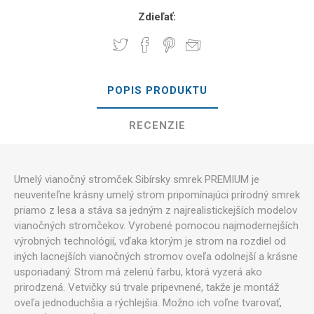
Zdieľať:
POPIS PRODUKTU
RECENZIE
Umelý vianočný stromček Sibírsky smrek PREMIUM je
neuveriteľne krásny umelý strom pripomínajúci prírodný smrek
priamo z lesa a stáva sa jedným z najrealistickejších modelov
vianočných stromčekov. Vyrobené pomocou najmodernejších
výrobných technológií, vďaka ktorým je strom na rozdiel od
iných lacnejších vianočných stromov oveľa odolnejší a krásne
usporiadaný. Strom má zelenú farbu, ktorá vyzerá ako
prirodzená. Vetvičky sú trvale pripevnené, takže je montáž
oveľa jednoduchšia a rýchlejšia. Možno ich voľne tvarovať,