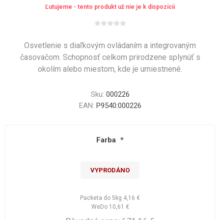
Ľutujeme - tento produkt už nie je k dispozícii
Osvetlenie s diaľkovým ovládaním a integrovaným
časovačom. Schopnosť celkom prirodzene splynúť s
okolím alebo miestom, kde je umiestnené.
Sku:
000226
EAN:
P9540:000226
Farba
*
VYPRODÁNO
Packeta do 5kg
4,16 €
WeDo
10,61 €