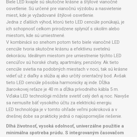
Biele LED kvaple sú skutočne krásne a štýlové vianočné
osvetlenie. Sú určené pre vianočnú výzdobu a nasvietenie
miest, kde je vyžadované štýlové osvetlenie.
Jedna z ďalších výhod, ktorú tieto LED cencúle ponúkajú, je
ich schopnosť celkom prirodzene splynúť s okolím alebo
miestom, kde sú umiestnené.
V kombinácii so snehom potom tieto biele vianočné LED
cencúle tvoria skutočne krásnu a efektívnu svetelnú
dekoráciu. Ideálnym miestom pre umiestnenie týchto LED
cencúľov sú horské chaty, apartmány, penzióny. Ak tieto
cencúle svietia na podobných miestach v noci, tak sú krásne
vidieť už z diaľky a slúžia aj ako určitý orientačný bod. Avšak
tieto LED cencúle pôsobia harmonicky aj inde. Dĺžka
žiarovkovej reťaze je 40 m a dĺžka prívodného kábla 5 m.
Vďaka LED technológii môžete svietiť celý deň aj noc. Navyše
sa nemusíte báť vysokého účtu za elektrickú energiu.
LED technológia je v tomto ohľade veľmi pokroková a v
dnešnej dobe sa prakticky jedná o najúspornejšie riešenie.
Dlhá životnosť, vysoká odolnosť, univerzálne použitie a
minimálna spotreba prúdu. S integrovaným časovačom