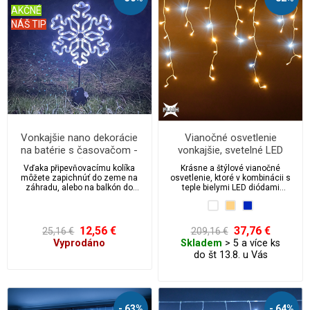
AKČNÉ
NÁŠ TIP
Vonkajšie nano dekorácie
Vianočné osvetlenie
na batérie s časovačom -
vonkajšie, svetelné LED
vločka
kvaple 210 ks/10 m s flash
Vďaka připevňovacímu kolíka
Krásne a štýlové vianočné
efektom a časovačom
môžete zapichnúť do zeme na
osvetlenie, ktoré v kombinácii s
záhradu, alebo na balkón do
teple bielymi LED diódami
kvetináča, prípadne vďaka očku
navodzuje úplne úžasný svetelný
kamkoľvek zavesiť. S funkciou
efekt.
časovača, automatické vypnutie
po 6 hodinách a opätovné
12,56 €
37,76 €
25,16 €
209,16 €
zapnutie po 18 hodinách. Vytvorí
Vyprodáno
Skladem
> 5 a více ks
krásnu a veľmi decentné
do št 13.8. u Vás
atmosféru.
- 63%
- 64%