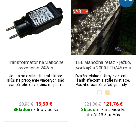
NÁŠ TIP
Transformátor na vianočné
LED vianočná reťaz - ježko,
osvetlenie 24W s
vonkajšia 2000 LED/45 m s
časovačom
flash a časovačom
Jedná sa o silnejšie trafo ktoré
Dva špeciálne režimy svietenia s
slúži na prepojenie viacerých sád
flash efektom a stálesvietiace.
vianočného osvetlenia na jednu
Použitie vianočné ľad girlandy je
zásuvku a má aj integrovaný
vonkajšie aj vnútorné, príkon 9 W,
časovač.
typ ježko, krytie IP44.
15,50 €
121,76 €
20,96 €
321,30 €
Skladem
> 5 a více ks
Skladem
> 5 a více ks
do št 13.8. u Vás