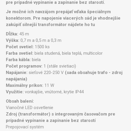
pre prípadné vypínanie a zapínanie bez starostí.
Je možné ich navzájom prepájať vďaka špeciálnym
konektorom. Pre napojenie viacerých sád je vhodnejšie
zakúpiť silnejší transformátor nájdete ho
tu
Dĺžka:
45 m
Výška:
0,7 m a 0,5 m a 0,3 m
Počet svetiel:
1500 ks
Farba svetiel:
biela studená, biela teplá, multicolor
Farba kábla:
biela
Počet programov:
1 (stále svietiaci)
Napájanie:
sieťové 220-250 V
(sada obsahuje trafo - zdroj
napájania)
Maximálny príkon:
11 W
Využitie:
vonkajšie, vnútorné, krytie IP44
Obsah balení:
Vianočné LED osvetlenie
Zdroj (transformátor) s integrovaným časovačom pre
prípadné vypínanie a zapínanie bez starostí
Prepojovací systém