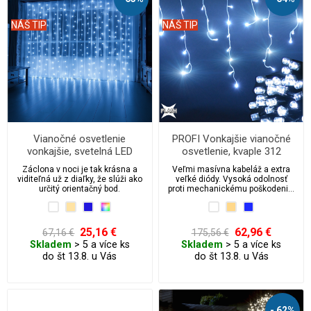
NÁŠ TIP
NÁŠ TIP
Vianočné osvetlenie
PROFI Vonkajšie vianočné
vonkajšie, svetelná LED
osvetlenie, kvaple 312
záclona 200 ks/2 m
LED/11,5 m s FLASH extra
Záclona v noci je tak krásna a
Veľmi masívna kabeláž a extra
veľké LED diódy - biely kábel
viditeľná už z diaľky, že slúži ako
veľké diódy. Vysoká odolnosť
určitý orientačný bod.
proti mechanickému poškodeniu,
vode, mrazu.
25,16 €
62,96 €
67,16 €
175,56 €
Skladem
> 5 a více ks
Skladem
> 5 a více ks
do št 13.8. u Vás
do št 13.8. u Vás
- 62%