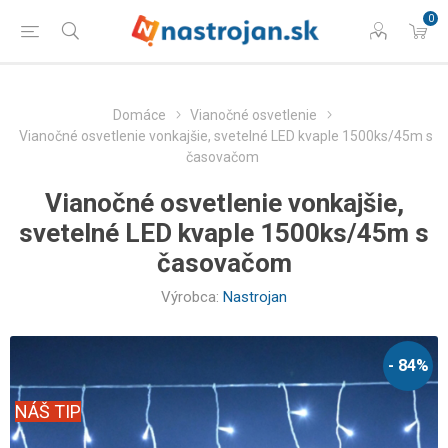
0
Domáce
Vianočné osvetlenie
Vianočné osvetlenie vonkajšie, svetelné LED kvaple 1500ks/45m s
časovačom
Vianočné osvetlenie vonkajšie,
svetelné LED kvaple 1500ks/45m s
časovačom
Výrobca:
Nastrojan
- 84%
NÁŠ TIP