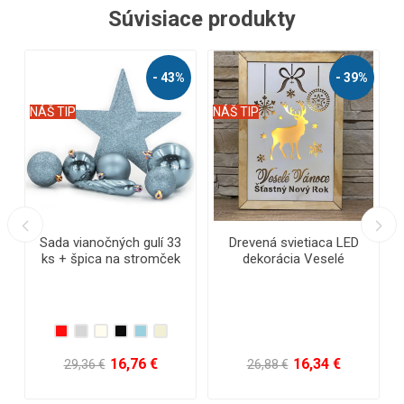
Súvisiace produkty
%
- 43%
- 39%
NÁŠ TIP
NÁŠ TIP
N
Sada vianočných gulí 33
Drevená svietiaca LED
ks + špica na stromček
dekorácia Veselé
Vianoce
16,76 €
16,34 €
29,36 €
26,88 €