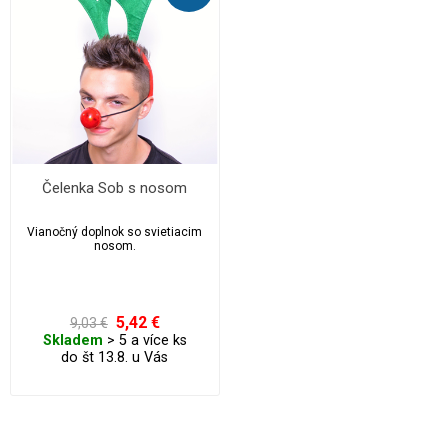
Čelenka Sob s nosom
Vianočný doplnok so svietiacim
nosom.
5,42 €
9,03 €
Skladem
> 5 a více ks
do št 13.8. u Vás