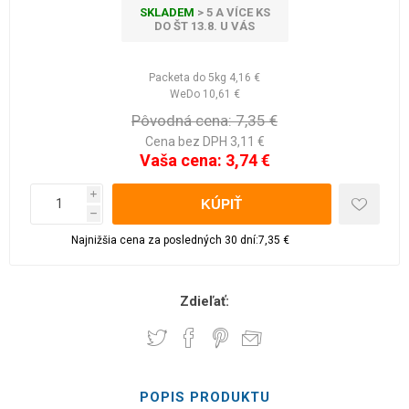
SKLADEM
> 5 A VÍCE KS
DO ŠT 13.8. U VÁS
Packeta do 5kg
4,16 €
WeDo
10,61 €
Pôvodná cena:
7,35 €
Cena bez DPH 3,11 €
Vaša cena:
3,74 €
i
h
Najnižšia cena za posledných 30 dní:7,35 €
Zdieľať:
POPIS PRODUKTU