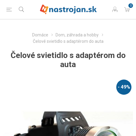
0
Domáce
Dom, záhrada a hobby
Čelové svietidlo s adaptérom do auta
Čelové svietidlo s adaptérom do
auta
- 49%