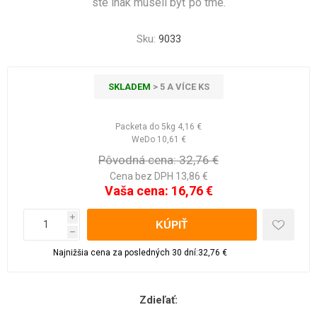
ste inak museli byť po tme.
Sku:
9033
SKLADEM
> 5 A VÍCE KS
Packeta do 5kg
4,16 €
WeDo
10,61 €
Pôvodná cena:
32,76 €
Cena bez DPH 13,86 €
Vaša cena:
16,76 €
i
h
Najnižšia cena za posledných 30 dní:32,76 €
Zdieľať: