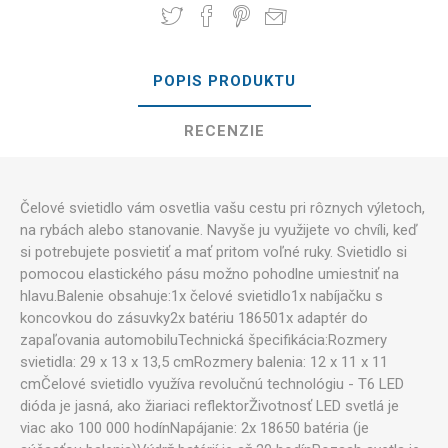
POPIS PRODUKTU
RECENZIE
Čelové svietidlo
vám
osvetlia
vašu
cestu
pri rôznych
výletoch
,
na
rybách
alebo
stanovanie
.
Navyše ju
využijete
vo
chvíli, keď
si
potrebujete
posvietiť
a
mať
pritom
voľné
ruky
.
Svietidlo
si
pomocou
elastického
pásu
možno pohodlne
umiestniť
na
hlavu
.
Balenie
obsahuje
:
1x
čelové svietidlo
1x
nabíjačku
s
koncovkou
do
zásuvky
2x
batériu
18650
1x
adaptér
do
zapaľovania
automobilu
Technická
špecifikácia
:
Rozmery
svietidla
:
29
x 13 x
13,5
cm
Rozmery balenia
:
12
x 11 x
11
cm
Čelové svietidlo
využíva
revolučnú
technológiu
-
T6
LED
dióda
je jasná
,
ako
žiariaci
reflektor
Životnosť
LED
svetlá
je
viac
ako 100
000
hodín
Napájanie
:
2x
18650
batéria
(
je