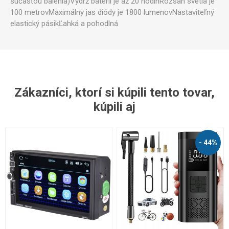
súčasťou
balenia
)
Výdrž
batérií je
až
20
hodín
Rozsah
svetla je
100
metrov
Maximálny jas
diódy
je
1800
lumenov
Nastaviteľný
elastický
pásik
Ľahká
a
pohodlná
Zákazníci, ktorí si kúpili tento tovar,
kúpili aj
- 44%