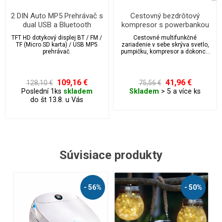
2 DIN Auto MP5 Prehrávač s
Cestovný bezdrôtový
dual USB a Bluetooth
kompresor s powerbankou
7030CM
a ľad svetlom
TFT HD dotykový displej BT / FM /
Cestovné multifunkčné
TF (Micro SD karta) / USB MP5
zariadenie v sebe skrýva svetlo,
prehrávač.
pumpičku, kompresor a dokonca
aj powerbanku.
109,16 €
41,96 €
128,10 €
75,56 €
Poslední 1ks
skladem
Skladem
> 5 a více ks
do št 13.8. u Vás
Súvisiace produkty
- 50%
- 48%